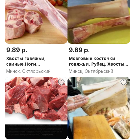
9.89 р.
9.89 р.
Хвосты говяжьи,
Мозговые косточки
свиные.Ноги
говяжьи. Рубец. Хвосты,
говяжьи.Путовый сустав.
язык, ноги, уши говяжьи,
Минск, Октябрьский
Минск, Октябрьский
Ноги свиные. Почки.
свиные. Курица
Субпродукты свиные,
фермерская. Сало.
говяжьи.