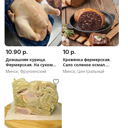
10.90 р.
10 р.
Домашняя курица.
Кровянка фермерская.
Фермерская. На сухом
Сало соленое осмал.
корме. Свободном
Копчения натуральные.
Минск, Фрунзенский
Минск, Центральный
выгуле.
Салтисоны. Колбасы.
Рулька копченая.