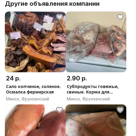
Другие объявления компании
при заказе от 40р.
Бесплатная доставка по Минску,
при заказе от 200р.
Предварительно звоните.
Так же можно сделать заказ на нашем сайте:
lavkafermera.by/m/
Так же группа в вайбер:
LavkaFermera_Minsk
В Инстаграм:
24 р.
2.90 р.
lavkafermera_minsk
Сало копченое, соленое.
Субпродукты говяжьи,
Осмалка фермерская
свиные. Корма для
животных. Вся линейка.
Минск, Фрунзенский
Минск, Фрунзенский
Обрезь говяжья для
кормления.