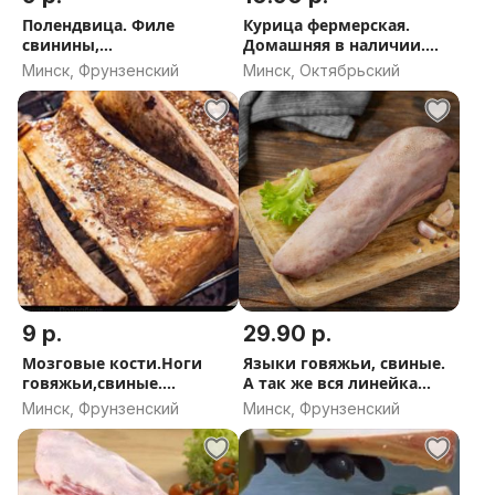
Полендвица. Филе
Курица фермерская.
свинины,
Домашняя в наличии.
говядины,курицы.
Косточки мозговые
Минск, Фрунзенский
Минск, Октябрьский
Сыровяленые,
говяжьи(под заказ). Сало
сырокопченые, варено-
фермерское. Языки
копченые деликатесы.
9 р.
29.90 р.
Мозговые кости.Ноги
Языки говяжьи, свиные.
говяжьи,свиные.
А так же вся линейка
Языки.Мясо котлетное.
говяжьих и свиных
Минск, Фрунзенский
Минск, Фрунзенский
Щечки. Субпродукты
субпродуктов для людей
свиные, говяжьи.
и животных.