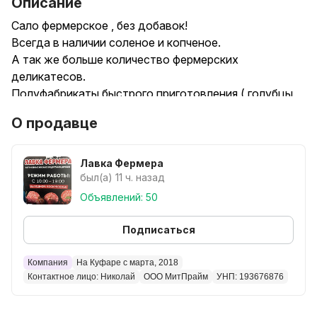
Описание
Сало фермерское , без добавок!
Всегда в наличии соленое и копченое.
А так же больше количество фермерских
деликатесов.
Полуфабрикаты быстрого приготовления ( голубцы,
блинчики, пельмени, чебуреки и тд)
О продавце
Это фермерский магазин:
«Лавка фермера»
Лавка Фермера
был(а) 11 ч. назад
Наш магазин:
Объявлений: 50
г. Минск ул. Могилевская д5 корпус 1 ( ст.м. Институт
культуры)
Подписаться
Время работыс с 10.00 до 20.00. Без выходных.
Компания
На Куфаре с марта, 2018
Контактное лицо: Николай
ООО МитПрайм
УНП: 193676876
Наличие определенного товара,
можно уточнить по телефону:
Возможна отправка товара через Яндекс доставку,