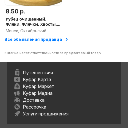
8.50 р.
Рубец очищенный.
Фляки. Флячки. Хвосты.
Языки. Путовый
Минск, Октябрьский
сустав(ноги). И другие
Все объявления продавца
говяжьи субпродукты.
Kufar не несет ответственности за предлагаемый товар.
Путешествия
Куфар Карта
Куфар Маркет
Куфар Медиа
Доставка
Рассрочка
Услуги продвижения