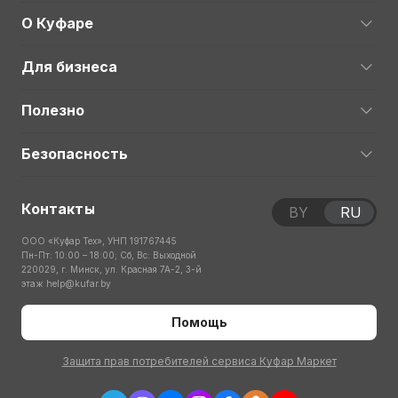
О Куфаре
Для бизнеса
Полезно
Безопасность
Контакты
BY
RU
ООО «Куфар Тех», УНП 191767445
Пн-Пт: 10:00 – 18:00; Сб, Вс: Выходной
220029, г. Минск, ул. Красная 7А-2, 3-й
этаж
help@kufar.by
Помощь
Защита прав потребителей сервиса Куфар Маркет