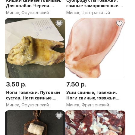
Кишки свиные говяжьи.
Субпродукты говяжьи,
Для колбас. Черева.
свиные замороженные.
Синюга. Пузыри. Пузырь
Хвосты,уши, ноги.
Минск, Фрунзенский
Минск, Центральный
для салтисона
Говяжьи,свиные языки.
Легкое. Сердце
3.50 р.
7.50 р.
Ноги говяжьи. Путовый
Уши свиные, говяжьи.
сустав. Ноги свиные.
Ноги свиные,говяжьи.
Почки. Субпродукты
Путовый сустав. Почки.
Минск, Фрунзенский
Минск, Фрунзенский
свиные, говяжьи. В
Субпродукты свиные,
ассортименте.
говяжьи.