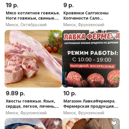
19 р.
9 р.
Мясо котлетное говяжье.
Кровянки Салтисоны
Ноги говяжьи, свиные.
Копчености Сало
Путовый сустав.Почки.
соленое, копченое,
Минск, Октябрьский
Минск, Фрунзенский
Субпродукты свиные,
корейка, грудинка.
говяжьи.
Фермерская продукция.
9.89 р.
10 р.
Хвосты говяжьи. Язык,
Магазин ЛавкаФермера.
сердце, легкое, печень,
Фермерская продукция.
почки, а так же свиные
Копчения, соления,
Минск, Фрунзенский
Минск, Фрунзенский
субпродукты. Вся
маринады. Курица.
линейка.
Корма для животных