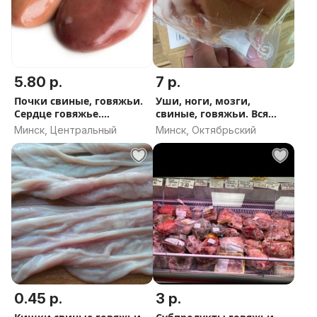
5.80 р.
7 р.
Почки свиные, говяжьи.
Уши, ноги, мозги,
Сердце говяжье.
свиные, говяжьи. Вся
Субпродукты говяжьи,
линейка говяжьих и
Минск, Центральный
Минск, Октябрьский
свиные. Корма для собак
свиных субпродуктов.
и кошек.
Деликатесы. Сало и тд
0.45 р.
3 р.