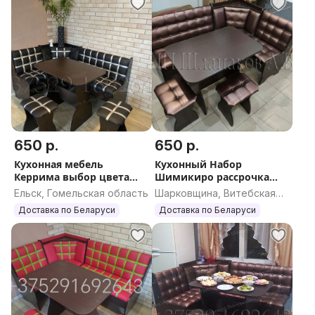
650 р.
650 р.
Кухонная мебель
Кухонный Набор
Керрима выбор цвета
Шимикиро рассрочка
РАССРОЧКА без%
доставка РБ
Ельск, Гомельская область
Шарковщина, Витебская
область
Доставка по Беларуси
Доставка по Беларуси