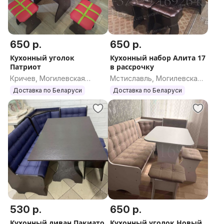
650 р.
650 р.
Кухонный уголок
Кухонный набор Алита 17
Патриот
в рассрочку
Кричев, Могилевская
Мстиславль, Могилевская
область
область
Доставка по Беларуси
Доставка по Беларуси
530 р.
650 р.
Кухонный диван Пакиато
Кухонный уголок Новый