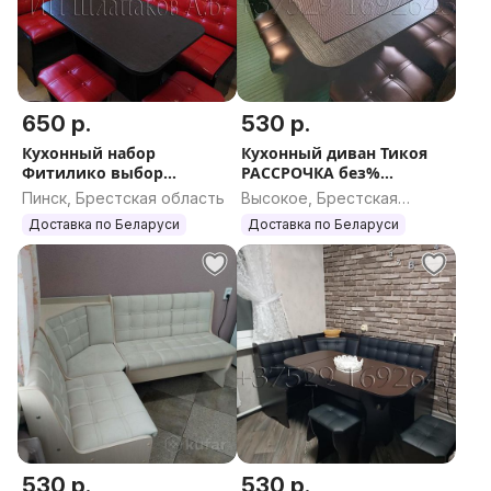
650 р.
530 р.
Кухонный набор
Кухонный диван Тикоя
Фитилико выбор
РАССРОЧКА без%
доставка РБ
доставка по РБ
Пинск, Брестская область
Высокое, Брестская
область
Доставка по Беларуси
Доставка по Беларуси
530 р.
530 р.