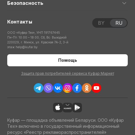
Безопасность
Контакты
BY
RU
ООО «Куфар Тех», УНП 191767445
Пн-Пт: 10:00 – 18:00; Сб, Вс: Выходной
220029, г. Минск, ул. Красная 7А-2, 3-й
этаж
help@kufar.by
Помощь
Защита прав потребителей сервиса Куфар Маркет
Куфар — площадка объявлений Беларуси. ООО «Куфар
Тех» включено в государственный информационный
ресурс «Реестр рекламораспространителей»