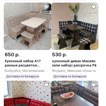
650 р.
530 р.
Кухонный набор А17
кухонный диван Макияо
разные расцветки
(или набор) рассрочка РБ
РАССРОЧКА без%
Бобруйск, Могилевская
Жодино, Минская область
область
Доставка по Беларуси
Доставка по Беларуси