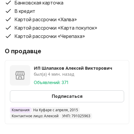
Под сиденьями имеются большие ящики для
Банковская карточка
хранения.
В кредит
Стол на выбор (круглый, поворотно-раскладной, на
Картой рассрочки «Халва»
хром. ножках)
Картой рассрочки «Карта покупок»
Гарантия 18 месяцев!
Картой рассрочки «Черепаха»
Стоимость всего набора 650р (стол в комплекте
90х60см)
О продавце
ИП Шлапаков Алексей Викторович
был(а) 4 мин. назад
Объявлений: 371
Подписаться
Компания
На Куфаре с апреля, 2015
Контактное лицо: Алексей
УНП: 791025963