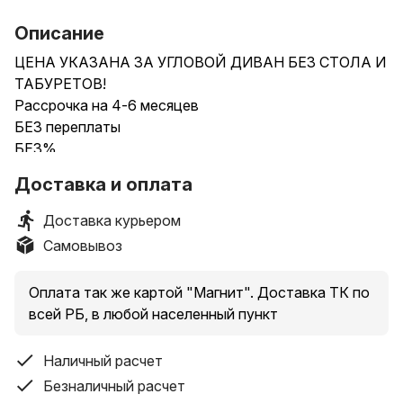
Описание
ЦЕНА УКАЗАНА ЗА УГЛОВОЙ ДИВАН БЕЗ СТОЛА И
ТАБУРЕТОВ!
Рассрочка на 4-6 месяцев
БЕЗ переплаты
БЕЗ%
БЕЕЗ справок
Доставка и оплата
Доставка по всей РБ 30р
Размеры: Угловая скамья (ШхГхВ): 161х116х82 см.
Доставка курьером
Глубина от стены до края сиденья: 54 см.
Самовывоз
Стол (ШхГхВ): 90х60х73 см
Табуреты (ШхГхВ): 39х29х45 см.
Оплата так же картой "Магнит". Доставка ТК по
Каркас уголка изготовлен из ламинированной ДСП
всей РБ, в любой населенный пункт
16 мм.
Наполнение мягкой части - пенополиуретан.
Наличный расчет
Обивка - экокожа
Собирается на любую сторону - право/лево.
Безналичный расчет