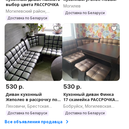
выбор цвета РАССРОЧКА
Могилев
Могилевский район,
Доставка по Беларуси
Могилевская область
Доставка по Беларуси
530 р.
530 р.
Диван кухонный
Кухонный диван Финка
Жеполео в рассрочку по
17 скамейка РАССРОЧКА
РБ
без%%%
Ляховичи, Брестская
Бобруйск, Могилевская
область
область
Доставка по Беларуси
Доставка по Беларуси
Все объявления продавца