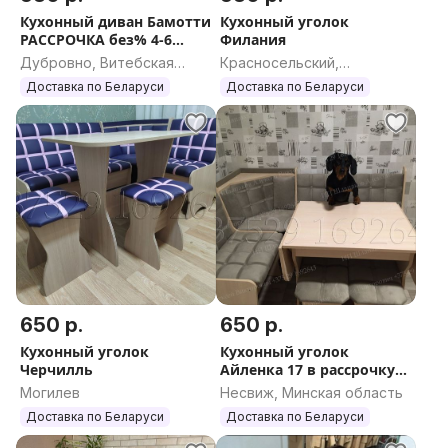
Кухонный диван Бамотти
Кухонный уголок
РАССРОЧКА без% 4-6
Филания
месяцев
Дубровно, Витебская
Красносельский,
область
Гродненская область
Доставка по Беларуси
Доставка по Беларуси
650 р.
650 р.
Кухонный уголок
Кухонный уголок
Черчилль
Айленка 17 в рассрочку
РБ
Могилев
Несвиж, Минская область
Доставка по Беларуси
Доставка по Беларуси