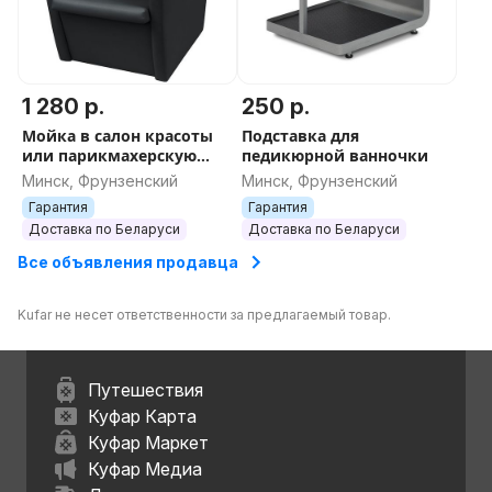
1 280 р.
250 р.
Мойка в салон красоты
Подставка для
или парикмахерскую
педикюрной ванночки
Модена с раковиной 0356
Минск, Фрунзенский
Минск, Фрунзенский
черной
Гарантия
Гарантия
Доставка по Беларуси
Доставка по Беларуси
Все объявления продавца
Kufar не несет ответственности за предлагаемый товар.
Путешествия
Куфар Карта
Куфар Маркет
Куфар Медиа