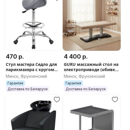
470 р.
4 400 р.
Стул мастера Седло для
GURU массажный стол на
парикмахера с кругом
электроприводе (обивка
под ноги
премиальной коллекции
Минск, Фрунзенский
Минск, Фрунзенский
UNICO)
Гарантия
Гарантия
Доставка по Беларуси
Доставка по Беларуси