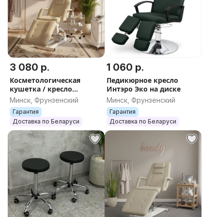
3 080 р.
1 060 р.
Косметологическая
Педикюрное кресло
кушетка / кресло
Интэро Эко на диске
Эстетика 2 Электро (2
Минск, Фрунзенский
Минск, Фрунзенский
мотора)
Гарантия
Гарантия
Доставка по Беларуси
Доставка по Беларуси