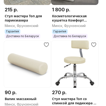
215 р.
1 800 р.
Стул мастера Топ для
Косметологическая
парикмахера
кушетка Комфорт
Гидравлика (высота
Минск, Фрунзенский
Минск, Фрунзенский
регулируется
Гарантия
Гарантия
гидравлическим
Доставка по Беларуси
Доставка по Беларуси
подъемником)
90 р.
270 р.
Валик массажный
Стул мастера Топ со
спинкой для педикюра на
Минск, Фрунзенский