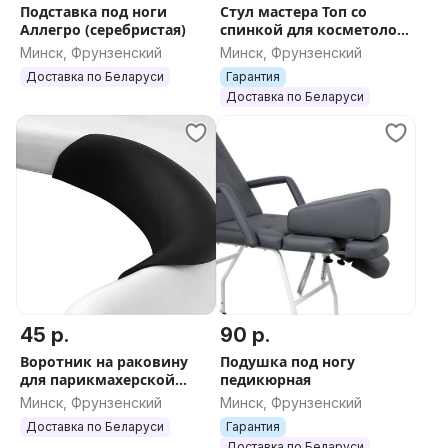
Подставка под ноги
Стул мастера Топ со
Аллегро (серебристая)
спинкой для косметолога
Оценить плавность хода электромоторов
(хром, Eco PE 201)
Минск, Фрунзенский
Минск, Фрунзенский
Доставка по Беларуси
Гарантия
Проверить устойчивость и качество сборки
Доставка по Беларуси
Выбрать цвет обивки из доступных вариантов
Получить консультацию по эксплуатации и уходу
Оформить заказ с доставкой по Минску и всей
Беларуси можно прямо на сайте.
Предложение не является публичной офертой.
Производство ООО «Вилкойть», Республика
Беларусь.
45 р.
90 р.
Воротник на раковину
Подушка под ногу
для парикмахерской
педикюрная
мойки силиконовый на
Минск, Фрунзенский
Минск, Фрунзенский
присосках
Доставка по Беларуси
Гарантия
Доставка по Беларуси