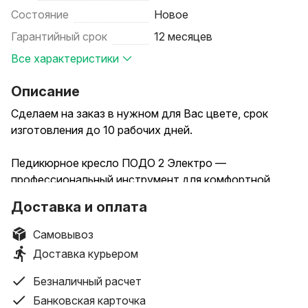
Состояние
Новое
Гарантийный срок
12 месяцев
Все характеристики
Описание
Сделаем на заказ в нужном для Вас цвете, срок
изготовления до 10 рабочих дней.
Педикюрное кресло ПОДО 2 Электро —
профессиональный инструмент для комфортной
работы мастера
Доставка и оплата
Каждый мастер по педикюру знает цену рабочей
смены — это тяжесть в пояснице, напряжение в шее
Самовывоз
и уставшие ноги к концу дня. Педикюрное кресло
Доставка курьером
ПОДО 2 Электро создано, чтобы изменить этот
сценарий.
Безналичный расчет
Банковская карточка