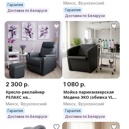
низком подъемнике (
Минск, Фрунзенский
Гарантия
Гарантия
Доставка по Беларуси
Доставка по Беларуси
2 300 р.
1 080 р.
Кресло-реклайнер
Мойка парикмахерская
РЕЛАКС на
Модена ЭКО (обивка VLK
электроприводе
600, К02, белая)
Минск, Фрунзенский
Минск, Фрунзенский
Гарантия
Гарантия
Доставка по Беларуси
Доставка по Беларуси