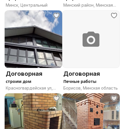
кладка печей
печника
Минск, Центральный
Минский район, Минская
область
Договорная
Договорная
строим дом
Печные работы
Красногвардейская ул,
Борисов, Минская область
112Д, Брест, Брестская
область