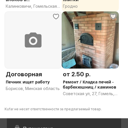
КАЛИНКОВИЧАХ И В
Калинковичи, Гомельская
Гродно
МОЗЫРЕ
область
Договорная
от 2.50 р.
Печник ищет работу
Ремонт / Кладка печей -
барбекюшниц / каминов
Борисов, Минская область
Советская ул, 27, Гомель,
Гомельская область
Kufar не несет ответственности за предлагаемый товар.