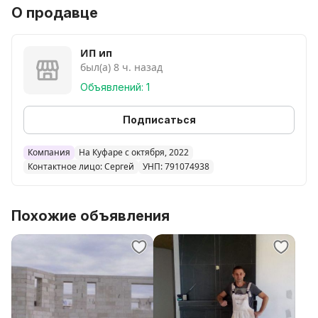
керамзита
О продавце
гипсовых и стекло блоков
Перепланировка санузлов
Вырезка закладка расширение дверных проёмов
ИП ип
был(а) 8 ч. назад
Демонтаж алмазная резка
Помощь в выборе подсчёте доставке материалов
Объявлений: 1
Отделочные работы.
Подписаться
Компания
На Куфаре с октября, 2022
Контактное лицо: Сергей
УНП: 791074938
Похожие объявления