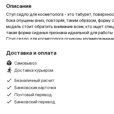
Описание
Стул седло для косметолога - это табурет, поверхнос
бока опущены вниз, повторяя, таким образом, форму 
модель стоит обратить внимание всем, кто ищет спец
такая форма сиденья признана идеальной для работы
Стул седло для косметолога оснащен хромированны
с помощью которого регулируется высота стула, кото
соответствии с ростом мастера. Основанием являет
Доставка и оплата
хромированное пятилучие на обрезиненных роликах (к
надежность которых проверена временем.
Самовывоз
Косметолог чаще всего работает сидя, отчего к концу
Доставка курьером
напряжения спина и отекают ноги. Этот эргономичны
Безналичный расчет
упростит работу мастера. Он компактный и удобный, з
движении. Сидя на стуле мастер может находиться до
Банковская карточка
чтобы комфортно и качественно выполнить свою рабо
Почтовый перевод
Стул седло позволит решить ряд профессиональных п
Банковский перевод
которыми со временем может столкнуться косметолог
снизить нагрузку на поясницу, исключить отеки на но