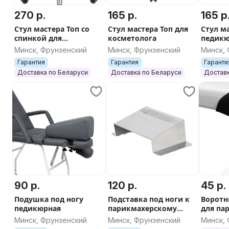
270 р.
165 р.
165 р
Стул мастера Топ со
Стул мастера Топ для
Стул м
спинкой для
косметолога
педикюр
косметолога (хром, Eco
Минск, Фрунзенский
Минск, Фрунзенский
Минск,
PE 201)
Гарантия
Гарантия
Гаранти
Доставка по Беларуси
Доставка по Беларуси
Доставк
90 р.
120 р.
45 р.
Подушка под ногу
Подставка под ноги к
Воротн
педикюрная
парикмахерскому
для па
креслу Альба
мойки
Минск, Фрунзенский
Минск, Фрунзенский
Минск,
на при