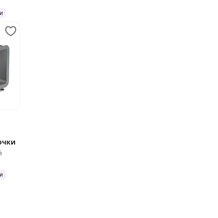
и
очки
й
и