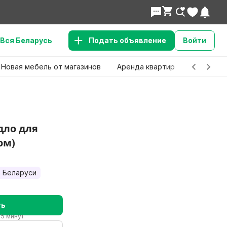
Вся Беларусь
Подать объявление
Войти
Новая мебель от магазинов
Аренда квартир
Детские 
дло для
ом)
 Беларуси
ть
 5 минут