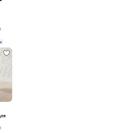
й
и
для
й