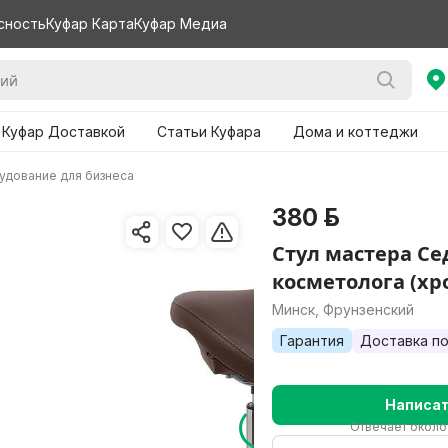
сность
Куфар Карта
Куфар Медиа
 Куфар Доставкой
Статьи Куфара
Дома и коттеджи
удование для бизнеса
380 р.
Стул мастера Се
косметолога (хр
Минск, Фрунзенский
Гарантия
Доставка по
Написа
Отвечает около