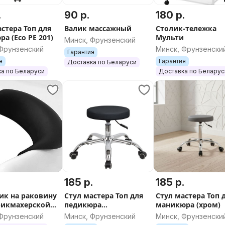
.
90 р.
180 р.
астера Топ для
Валик массажный
Столик-тележка
а (Eco PE 201)
Мульти
Минск, Фрунзенский
 Фрунзенский
Минск, Фрунзенски
Гарантия
я
Гарантия
Доставка по Беларуси
а по Беларуси
Доставка по Беларус
185 р.
185 р.
ик на раковину
Стул мастера Топ для
Стул мастера Топ 
рикмахерской
педикюра
маникюра (хром)
 силиконовый
супернизкий (хром,
 Фрунзенский
Минск, Фрунзенский
Минск, Фрунзенски
сосках
Eco PE 600)