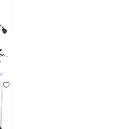
со
кюра
й
и