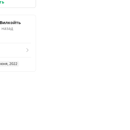
ть
 Вилкойть
. назад
июня, 2022