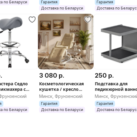
а по Беларуси
Гарантия
Гарантия
Доставка по Беларуси
Доставка по Беларус
.
3 080 р.
250 р.
астера Седло
Косметологическая
Подставка для
рикмахера с
кушетка / кресло
педикюрной ванн
 под ноги
Эстетика 2 Электро (2
 Фрунзенский
Минск, Фрунзенский
Минск, Фрунзенски
мотора)
я
Гарантия
Гарантия
а по Беларуси
Доставка по Беларуси
Доставка по Беларус