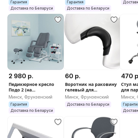
Гарантия
Гарантия
Доставк
Доставка по Беларуси
Доставка по Беларуси
2 980 р.
60 р.
470 р
Педикюрное кресло
Воротник на раковину
Стул м
Подо 2 (на
гелевый для
для па
электроприводе, 2
парикмахерской
кругом
Минск, Фрунзенский
Минск, Фрунзенский
Минск,
мотора) пульт
мойки
Гарантия
Доставка по Беларуси
Гаранти
Доставка по Беларуси
Доставк