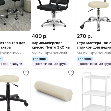
.
400 р.
270 р.
астера Топ для
Парикмахерское
Стул мастера Топ 
ахера
кресло Пунто ЭКО на
спинкой для педи
пятилучии (черное)
на низком
 Фрунзенский
Минск, Фрунзенский
Минск, Фрунзенски
подъемнике (
я
Гарантия
Гарантия
а по Беларуси
Доставка по Беларуси
Доставка по Беларус