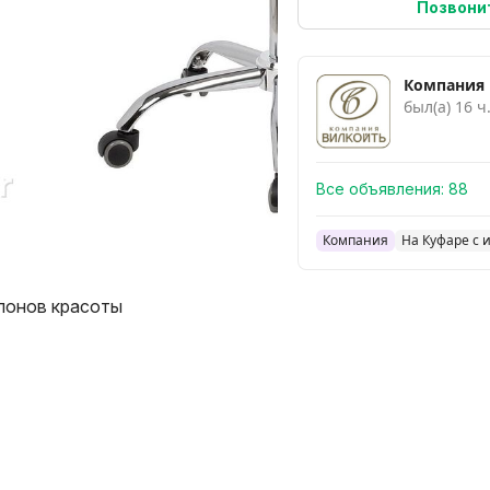
Позвони
Компания
был(а) 16 ч
Все объявления:
88
Компания
На Куфаре с 
лонов красоты