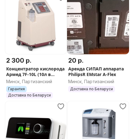
2 300 р.
20 р.
Концентратор кислорода
Аренда СИПАП аппарата
Армед 7F-10L (10л в
PhilipsR EMstar A-Flex
минуту)
Минск, Партизанский
Минск, Партизанский
Гарантия
Доставка по Беларуси
Доставка по Беларуси