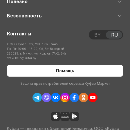
Полезно
Безопасность
Контакты
BY
RU
ООО «Куфар Тех», УНП 191767445
Пн-Пт: 10:00 – 18:00; Сб, Вс: Выходной
220029, г. Минск, ул. Красная 7А-2, 3-й
этаж
help@kufar.by
Помощь
Защита прав потребителей сервиса Куфар Маркет
Куфар — площадка объявлений Беларуси. ООО «Куфар