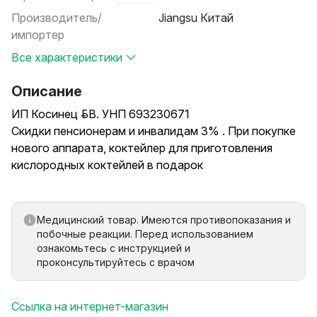
Производитель/
Jiangsu Китай
импортер
Все характеристики
Описание
ИП Косинец Р.В. УНП 693230671
Скидки пенсионерам и инвалидам 3% . При покупке
нового аппарата, коктейлер для приготовления
кислородных коктейлей в подарок
Концентратор JАY 5л/мин.с выходом для ингаляции
Покупая кислородный концентратор Вы
Медицинский товар. Имеются противопоказания и
приобретаете оборудование для здоровья, поэтому
побочные реакции. Перед использованием
ознакомьтесь с инструкцией и
анализ рынка необходим не только по ценам, но и по
проконсультируйтесь с врачом
документации + возможности качественного
технического обслуживания + расходных
материалов. Когда пропадёт необходимость в
Ссылка на интернет-магазин