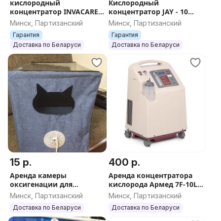
кислородный
Кислородный
концентратор INVACARE
концентратор JAY - 10
PERFECTO2
Longfian б/у
Минск, Партизанский
Минск, Партизанский
Гарантия
Гарантия
Доставка по Беларуси
Доставка по Беларуси
15 р.
400 р.
Аренда камеры
Аренда концентратора
оксигенации для
кислорода Армед 7F-10L
животных (600x450x450) +
(10л/в минуту)
Минск, Партизанский
Минск, Партизанский
кислородный
Доставка по Беларуси
Доставка по Беларуси
конценратор