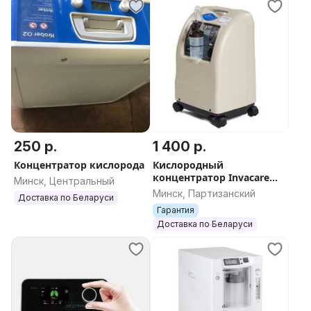
250 р.
1 400 р.
Концентратор кислорода
Кислородный
концентратор Invacare
Минск, Центральный
PerfectO2 б/у 5л
Минск, Партизанский
Доставка по Беларуси
Гарантия
Доставка по Беларуси