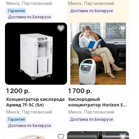
Invacare Platinum Mobile
Минск, Партизанский
Минск, Партизанский
(XPO2 New)
Гарантия
Доставка по Беларуси
Доставка по Беларуси
1 200 р.
1 700 р.
Концентратор кислорода
Кислородный
Армед 7F-5C (5л)
концентратор Horizon S5
(5л)
Минск, Партизанский
Минск, Партизанский
Гарантия
Доставка по Беларуси
Доставка по Беларуси