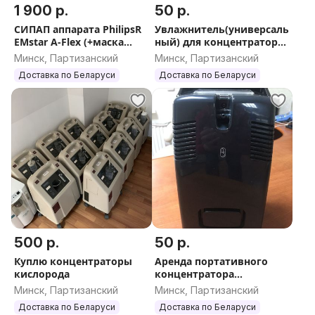
1 900 р.
50 р.
СИПАП аппарата PhilipsR
Увлажнитель(универсаль
EMstar A-Flex (+маска
ный) для концентратора
носовая)
кисло
Минск, Партизанский
Минск, Партизанский
Доставка по Беларуси
Доставка по Беларуси
500 р.
50 р.
Куплю концентраторы
Аренда портативного
кислорода
концентратора
кислорода 5 л
Минск, Партизанский
Минск, Партизанский
Доставка по Беларуси
Доставка по Беларуси