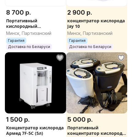
8 700 р.
2 900 р.
Портативный
концентратор кислорода
кислородный
Jay 10
концентратор INOGEN
Минск, Партизанский
Минск, Партизанский
ROVE 6
Гарантия
Гарантия
Доставка по Беларуси
Доставка по Беларуси
1 500 р.
5 000 р.
Концентратор кислорода
Портативный
Армед 7F-5C (5л)
концентратор кислорода