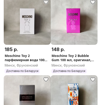
185 р.
148 р.
Moschino Toy 2
Moschino Toy 2 Bubble
парфюмерная вода 100
Gum 100 мл, оригинал,
мл, оригинал, Италия
Италия (Москино Той 2
Минск, Фрунзенский
Минск, Фрунзенский
Бабл Гам женский)
Доставка по Беларуси
Доставка по Беларуси