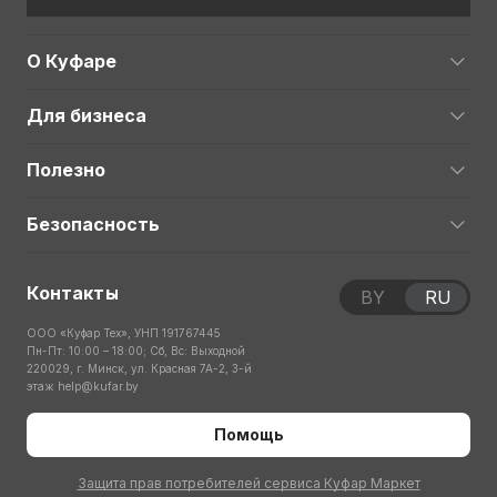
О Куфаре
Для бизнеса
Полезно
Безопасность
Контакты
BY
RU
ООО «Куфар Тех», УНП 191767445
Пн-Пт: 10:00 – 18:00; Сб, Вс: Выходной
220029, г. Минск, ул. Красная 7А-2, 3-й
этаж
help@kufar.by
Помощь
Защита прав потребителей сервиса Куфар Маркет