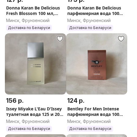
Donna Karan Be Delicious
Donna Karan Be Delicious
Fresh Blossom 100 мл,
парфюмерная вода 100
оригинал (Донна Каран
мл, оригинал, Италия
Минск, Фрунзенский
Минск, Фрунзенский
Би Делишес Фреш
Доставка по Беларуси
Доставка по Беларуси
Блоссом)
156 р.
124 р.
Issey Miyake L'Eau D'Issey
Bentley For Men Intense
туалетная вода 125 и 200
парфюмерная вода 100
мл, оригинал, Франция
мл, оригинал, Франция
Минск, Фрунзенский
Минск, Фрунзенский
Доставка по Беларуси
Доставка по Беларуси