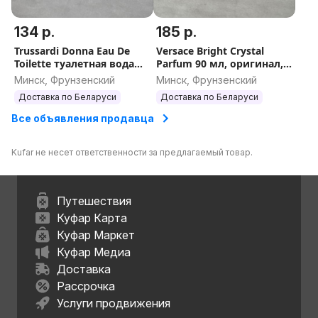
134 р.
185 р.
Trussardi Donna Eau De
Versace Bright Crystal
Toilette туалетная вода
Parfum 90 мл, оригинал,
100 мл, оригинал, Италия
Италия (Версаче Брайт
Минск, Фрунзенский
Минск, Фрунзенский
Кристалл парфюм)
Доставка по Беларуси
Доставка по Беларуси
Все объявления продавца
Kufar не несет ответственности за предлагаемый товар.
Путешествия
Куфар Карта
Куфар Маркет
Куфар Медиа
Доставка
Рассрочка
Услуги продвижения