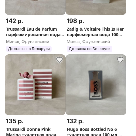
142 р.
198 р.
Trussardi Eau de Parfum
Zadig & Voltaire This Is Her
парфюмированная вода
парфюмерная вода 100
90 мл, оригинал, Италия
мл, оригинал, Франция
Минск, Фрунзенский
Минск, Фрунзенский
Доставка по Беларуси
Доставка по Беларуси
135 р.
132 р.
Trussardi Donna Pink
Hugo Boss Bottled No 6
Marina туалетная вода
туалетная вода 100 мл,