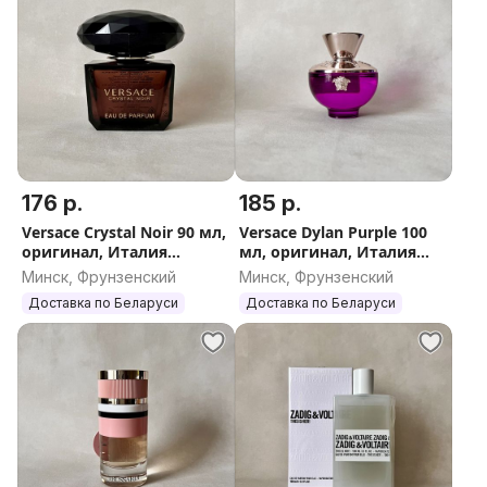
176 р.
185 р.
Versace Crystal Noir 90 мл,
Versace Dylan Purple 100
оригинал, Италия
мл, оригинал, Италия
(Версаче Кристал Нуар
(Версаче Дилан Пёрпл
Минск, Фрунзенский
Минск, Фрунзенский
женский)
женский)
Доставка по Беларуси
Доставка по Беларуси