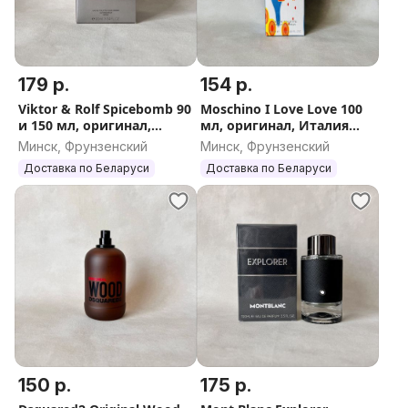
179 р.
154 р.
Viktor & Rolf Spicebomb 90
Moschino I Love Love 100
и 150 мл, оригинал,
мл, оригинал, Италия
Франция (Виктор Рольф
(Москино Ай Лав Лав)
Минск, Фрунзенский
Минск, Фрунзенский
Спайсбомб)
Доставка по Беларуси
Доставка по Беларуси
150 р.
175 р.