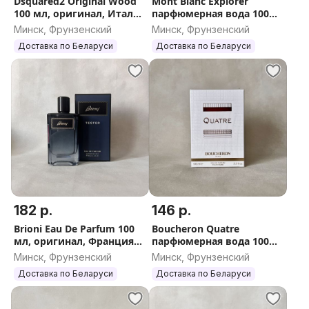
Dsquared2 Original Wood
Mont Blanc Explorer
100 мл, оригинал, Италия
парфюмерная вода 100
(Дискваред Ту
мл, оригинал, Франция
Минск, Фрунзенский
Минск, Фрунзенский
Ориджинал Вуд)
Доставка по Беларуси
Доставка по Беларуси
182 р.
146 р.
Brioni Eau De Parfum 100
Boucheron Quatre
мл, оригинал, Франция
парфюмерная вода 100
(Бриони О Де Парфюм)
мл, оригинал, Франция
Минск, Фрунзенский
Минск, Фрунзенский
Доставка по Беларуси
Доставка по Беларуси