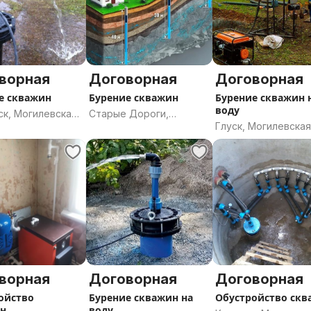
ворная
Договорная
Договорная
е скважин
Бурение скважин
Бурение скважин 
воду
ск, Могилевская
Старые Дороги,
Глуск, Могилевска
ь
Минская область
область
ворная
Договорная
Договорная
ойство
Бурение скважин на
Обустройство скв
н,
воду