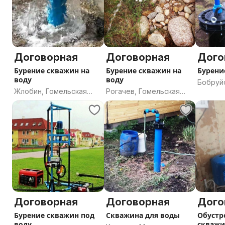
Договорная
Договорная
Дого
Бурение скважин на
Бурение скважин на
Бурени
воду
воду
Бобруй
Жлобин, Гомельская
Рогачев, Гомельская
област
область
область
Договорная
Договорная
Дого
Бурение скважин под
Скважина для воды
Обустр
воду
скважи