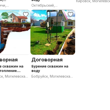
Кировск, Могилевс
нические
ичи,
Октябрьский,
область
ы
вская область
Гомельская область
ворная
Договорная
е скважин на
Бурение скважин на
Отопление.
воду
ника.
ск, Могилевская
Бобруйск, Могилевская
ь
область