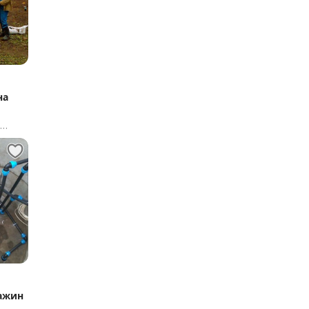
на
я
ажин