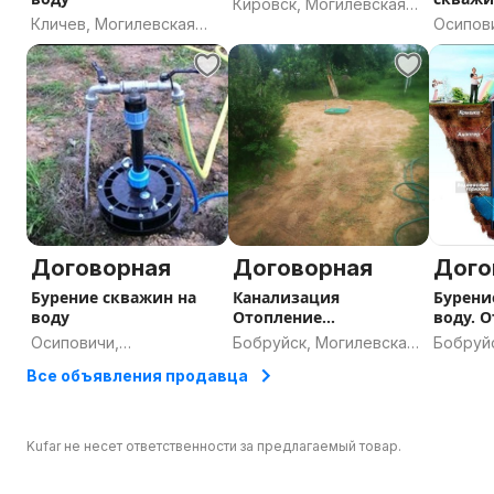
Кировск, Могилевская
сантех
Кличев, Могилевская
Осипов
область
работ
область
Могиле
Договорная
Договорная
Дого
Бурение скважин на
Канализация
Бурени
воду
Отопление
воду. 
Сантехнические
Сантех
Осиповичи,
Бобруйск, Могилевская
Бобруй
работы Обустройство
Могилевская область
область
област
Все объявления продавца
скважин Тёплый пол.
Kufar не несет ответственности за предлагаемый товар.