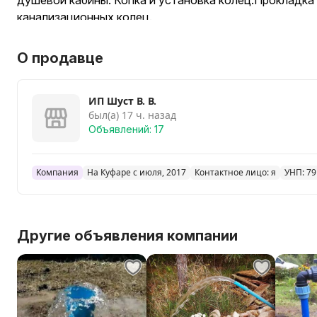
душевой кабины. Копка и установка колец.Прокладка
канализационных колец.
О продавце
ИП Шуст В. В.
был(а) 17 ч. назад
Объявлений: 17
Компания
На Куфаре с июля, 2017
Контактное лицо: я
УНП: 7
Другие объявления компании