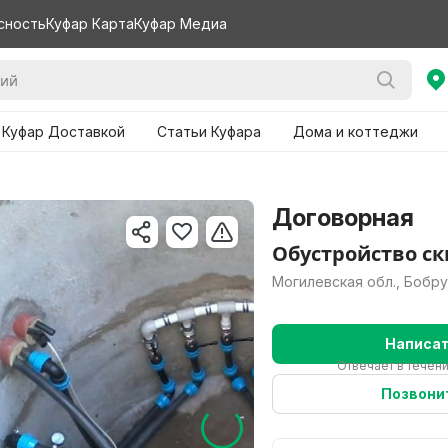
сность
Куфар Карта
Куфар Медиа
 Куфар Доставкой
Статьи Куфара
Дома и коттеджи
Договорная
Обустройство с
Могилевская обл., Бобр
Написа
Отвечает в течен
Позвони