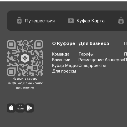
Путешествия
Куфар Карта
О Куфаре
Для бизнеса
Команда
Тарифы
П
Вакансии
Размещение баннеров
П
Куфар Медиа
Спецпроекты
Для прессы
Наведите камеру
на QR-код и скачивайте
приложение