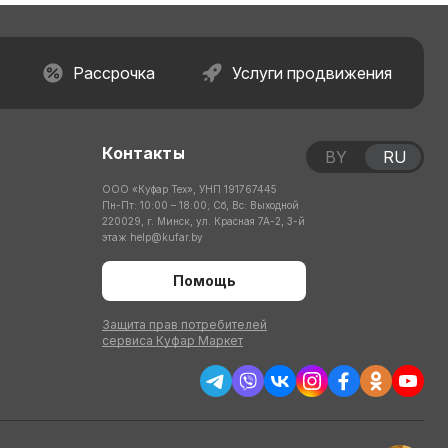
Рассрочка
Услуги продвижения
Контакты
BY
RU
ООО «Куфар Тех», УНП 191767445
Пн-Пт: 10:00 – 18:00; Сб, Вс: Выходной
220029, г. Минск, ул. Красная 7А-2, 3-й
этаж
help@kufar.by
Помощь
Защита прав потребителей
сервиса Куфар Маркет