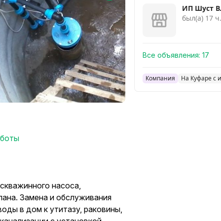
ИП Шуст В.
был(а) 17 ч
Все объявления:
17
Компания
На Куфаре с 
аботы
скважинного насоса,
апана. Замена и обслуживания
оды в дом к утитазу, раковины,