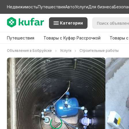
Недвижимость
Путешествия
Авто
Услуги
Для бизнеса
Безопа
Категории
Путешествия
Товары с Куфар Рассрочкой
Товары с
Объявления в Бобруйске
Услуги
Строительные работы