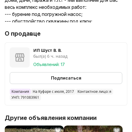
дома, дачи, гаража и т.п.? - Мы выполним для Вас
весь комплекс необходимых работ:
--- бурение под погружной насос;
--- обустройство скважины под ключ;
--- установка/замена скважинного насоса; ---
О продавце
работа только с качественными и
сертифицированными материалами;
--- гарантия и договор на выполненные работы;
ИП Шуст В. В.
был(а) 6 ч. назад
--- малогабаритное буровое оборудование, без
заезда тяжелой спецтехники;
Объявлений: 17
--- рассрочка 3 мес. под 0%.
--- многолетний опыт выполнения буровых работ.
Подписаться
--- Вы платите только за результат.
--- сантехничесеие работы.
Компания
На Куфаре с июля, 2017
Контактное лицо: я
УНП: 791083961
Другие объявления компании