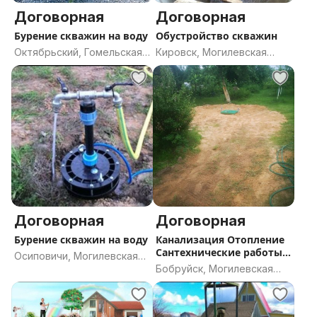
Договорная
Договорная
Бурение скважин на воду
Обустройство скважин
Октябрьский, Гомельская
Кировск, Могилевская
область
область
Договорная
Договорная
Бурение скважин на воду
Канализация Отопление
Сантехнические работы
Осиповичи, Могилевская
Обустройство скважин
Бобруйск, Могилевская
область
Тёплый пол.
область