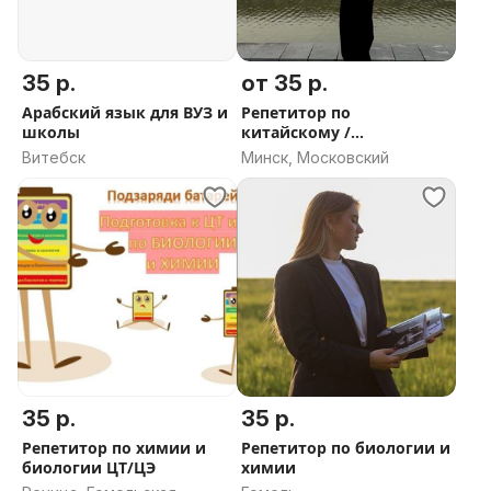
35 р.
от 35 р.
Арабский язык для ВУЗ и
Репетитор по
школы
китайскому /
английскому
Витебск
Минск, Московский
35 р.
35 р.
Репетитор по химии и
Репетитор по биологии и
биологии ЦТ/ЦЭ
химии