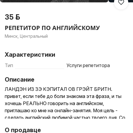
35 р.
РЕПЕТИТОР ПО АНГЛИЙСКОМУ
Минск, Центральный
Характеристики
Тип
Услуги репетитора
Описание
ЛАНДЭН ИЗ ЗЭ КЭПИТАЛ ОВ ГРЭЙТ БРИТН.
привет, если тебе до боли знакома эта фраза, и ты
хочешь РЕАЛЬНО говорить на английском,
приглашаю ко мне на онлайн-занятия. Моя цель -
сделать английский любимой частью твоего дня. Со
мной ты полюбишь читать книги и новости, слушать
О продавце
песни и подкасты, смотреть Ютуб и сериалы, и все