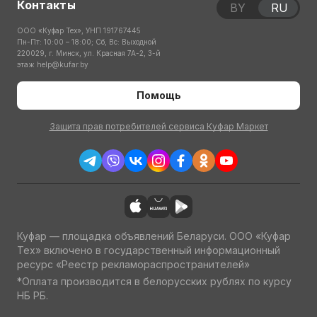
Контакты
BY
RU
ООО «Куфар Тех», УНП 191767445
Пн-Пт: 10:00 – 18:00; Сб, Вс: Выходной
220029, г. Минск, ул. Красная 7А-2, 3-й
этаж
help@kufar.by
Помощь
Защита прав потребителей сервиса Куфар Маркет
Куфар — площадка объявлений Беларуси. ООО «Куфар
Тех» включено в государственный информационный
ресурс «Реестр рекламораспространителей»
*Оплата производится в белорусских рублях по курсу
НБ РБ.