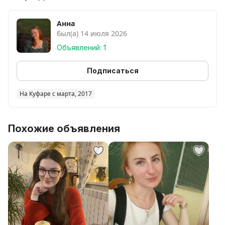
на английском!
Если ты ХОЧЕШЬ вспомнить, подтянуть, выучить с
Анна
был(а) 14 июля 2026
нуля английский ЯЗЫК - пробное занятие
БЕСПЛАТНО. преподаю больше 5 лет.
Объявлений: 1
СО МНОЙ ТЫ ВЛЮБИШЬСЯ В АНГЛИЙСКИЙ.
ставлю высокую планку и достигаю её вместе с
Подписаться
тобой!
*стоимость за пробный урок
На Куфаре с марта, 2017
Похожие объявления