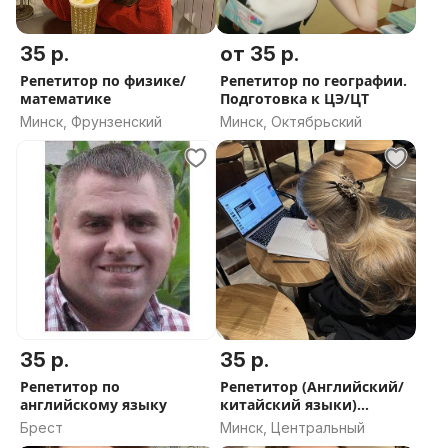
35 р.
от 35 р.
Репетитор по физике/
Репетитор по географии.
математике
Подготовка к ЦЭ/ЦТ
Минск, Фрунзенский
Минск, Октябрьский
35 р.
35 р.
Репетитор по
Репетитор (Английский/
английскому языку
китайский языки)
удаленно
Брест
Минск, Центральный