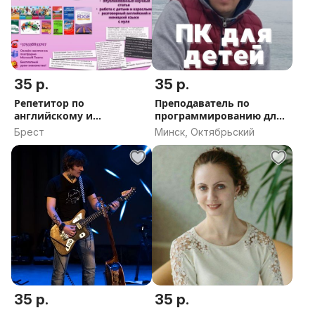
35 р.
35 р.
Репетитор по
Преподаватель по
английскому и
программированию для
немецкому языкам
детей
Брест
Минск, Октябрьский
35 р.
35 р.