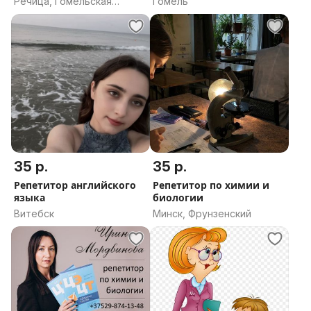
Речица, Гомельская
Гомель
область
35 р.
35 р.
Репетитор английского
Репетитор по химии и
языка
биологии
Витебск
Минск, Фрунзенский