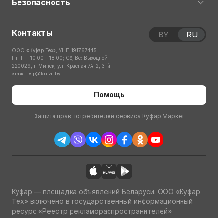
Безопасность
Контакты
BY
RU
ООО «Куфар Тех», УНП 191767445
Пн-Пт: 10:00 – 18:00; Сб, Вс: Выходной
220029, г. Минск, ул. Красная 7А-2, 3-й
этаж
help@kufar.by
Помощь
Защита прав потребителей сервиса Куфар Маркет
Куфар — площадка объявлений Беларуси. ООО «Куфар
Тех» включено в государственный информационный
ресурс «Реестр рекламораспространителей»