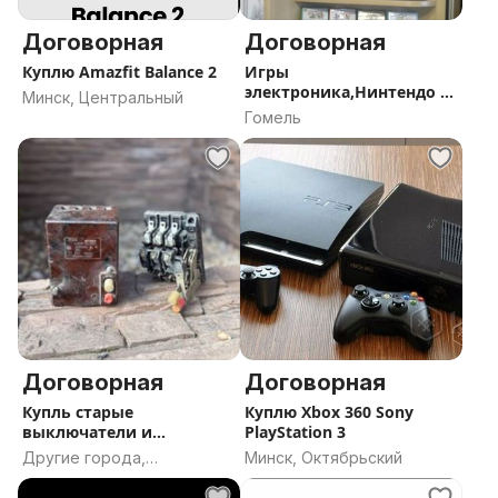
Договорная
Договорная
Куплю Amazfit Balance 2
Игры
электроника,Нинтендо и
Минск, Центральный
др
Гомель
Договорная
Договорная
Купль старые
Куплю Xbox 360 Sony
выключатели и
PlayStation 3
комплектующие
Другие города,
Минск, Октябрьский
Гомельская область