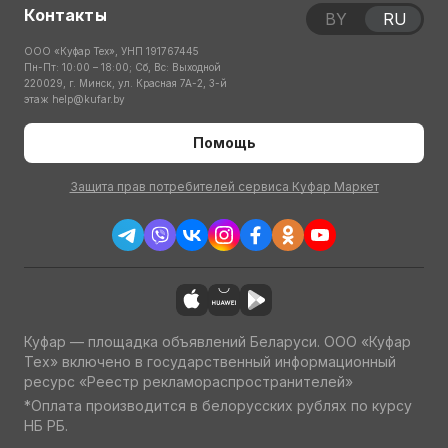
Контакты
BY
RU
ООО «Куфар Тех», УНП 191767445
Пн-Пт: 10:00 – 18:00; Сб, Вс: Выходной
220029, г. Минск, ул. Красная 7А-2, 3-й
этаж
help@kufar.by
Помощь
Защита прав потребителей сервиса Куфар Маркет
Куфар — площадка объявлений Беларуси. ООО «Куфар
Тех» включено в государственный информационный
ресурс «Реестр рекламораспространителей»
*Оплата производится в белорусских рублях по курсу
НБ РБ.