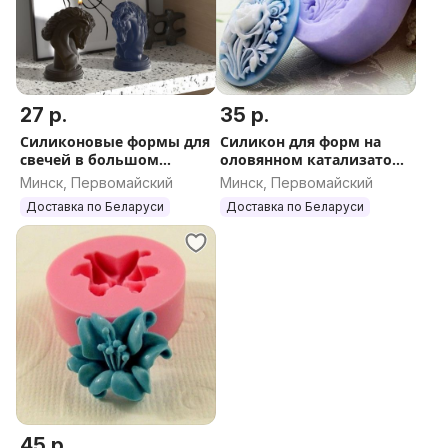
27 р.
35 р.
Силиконовые формы для
Силикон для форм на
свечей в большом
оловянном катализаторе
ассортименте
твердость от 10 до 40
Минск, Первомайский
Минск, Первомайский
Доставка по Беларуси
Доставка по Беларуси
45 р.