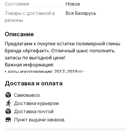
Состояние
Новое
Товары с доставкой в
Вся Беларусь
регионы
Описание
Предлагаем к покупке остатки полимерной глины
бренда «Артефакт». Отличный шанс пополнить
запасы по выгодной цене!
Важная информация:
• даты изготовления: 2017–2019 гг.;
• состояние: новые упаковки, не вскрывались;
Доставка и оплата
• количество: ограниченное (остатки склада).
Самовывоз
Доступные цвета (серия «Шифон» и
Доставка курьером
«Классический»):
Доставка почтой
1. 537 — лимонный мармелад (шифон);
Пункт выдачи заказов
2. 536 — липовый мёд (шифон);
3. 4613 — дымчатый синий (классический);