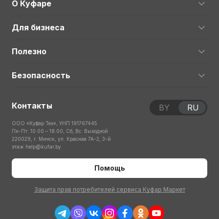
О Куфаре
Для бизнеса
Полезно
Безопасность
Контакты
BY
RU
ООО «Куфар Тех», УНП 191767445
Пн-Пт: 10:00 – 18:00; Сб, Вс: Выходной
220029, г. Минск, ул. Красная 7А-2, 3-й
этаж
help@kufar.by
Помощь
Защита прав потребителей сервиса Куфар Маркет