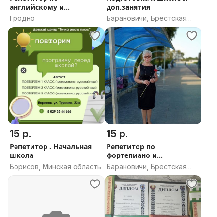
английскому и
доп.занятия
немецкому (1-5 класс)
Гродно
Барановичи, Брестская
область
15 р.
15 р.
Репетитор . Начальная
Репетитор по
школа
фортепиано и
сольфеджио
Борисов, Минская область
Барановичи, Брестская
область