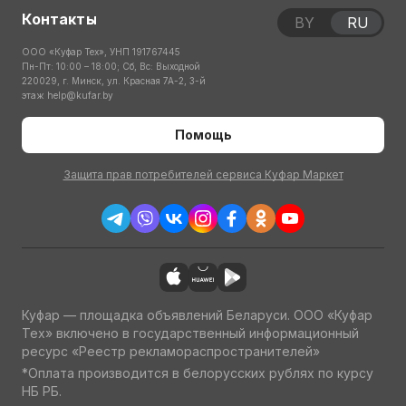
Контакты
BY
RU
ООО «Куфар Тех», УНП 191767445
Пн-Пт: 10:00 – 18:00; Сб, Вс: Выходной
220029, г. Минск, ул. Красная 7А-2, 3-й
этаж
help@kufar.by
Помощь
Защита прав потребителей сервиса Куфар Маркет
Куфар — площадка объявлений Беларуси. ООО «Куфар
Тех» включено в государственный информационный
ресурс «Реестр рекламораспространителей»
*Оплата производится в белорусских рублях по курсу
НБ РБ.