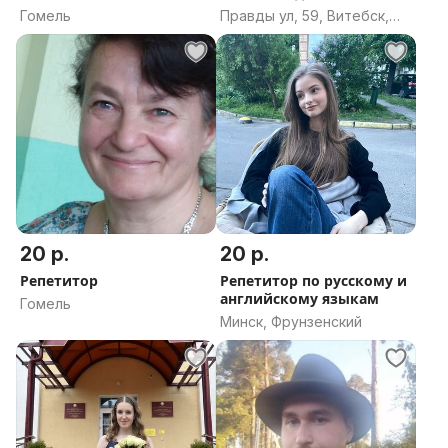
классы
школе
Гомель
Правды ул, 59, Витебск,
Витебская область
20 р.
20 р.
Репетитор
Репетитор по русскому и
английскому языкам
Гомель
Минск, Фрунзенский