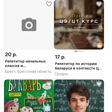
20 р.
17 р.
Репетитор начальных
Репетитор по истории
классов и
Беларуси в контексте ЦЭ/
биологии,химии
Брест, Брестская область
ЦТ
Гродно