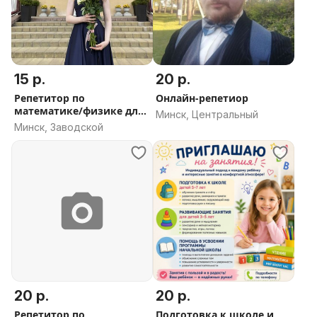
15 р.
20 р.
Репетитор по
Онлайн-репетиор
математике/физике для
Минск, Центральный
1-8 классов
Минск, Заводской
20 р.
20 р.
Репетитор по
Подготовка к школе и