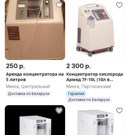
250 р.
2 300 р.
Аренда концентратора на
Концентратор кислорода
5 литров
Армед 7F-10L (10л в
минуту)
Минск, Центральный
Минск, Партизанский
Доставка по Беларуси
Гарантия
Доставка по Беларуси