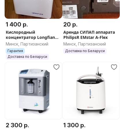
1 400 р.
20 р.
Кислородный
Аренда СИПАП аппарата
концентратор Longfian
PhilipsR EMstar A-Flex
JAY-5A
Минск, Партизанский
Минск, Партизанский
Гарантия
Доставка по Беларуси
Доставка по Беларуси
2 300 р.
1 300 р.