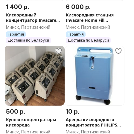
1 400 р.
6 000 р.
Кислородный
Кислородная станция
концентратор Invacare
Invacare Home Fill
PerfectO2 б/у 5л
2+балон
Минск, Партизанский
Минск, Партизанский
Гарантия
Гарантия
Доставка по Беларуси
Доставка по Беларуси
500 р.
10 р.
Куплю концентраторы
Аренда кислородного
кислорода
концентратора PHILIPS
EverFlo б/у 5л
Минск, Партизанский
Минск, Партизанский