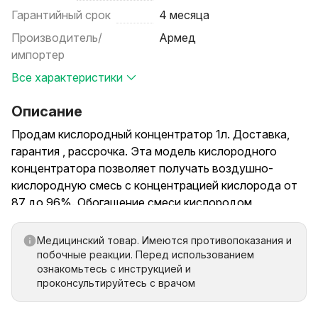
Гарантийный срок
4 месяца
Производитель/
Армед
импортер
Все характеристики
Описание
Продам кислородный концентратор 1л. Доставка,
гарантия , рассрочка. Эта модель кислородного
концентратора позволяет получать воздушно-
кислородную смесь с концентрацией кислорода от
87 до 96%. Обогащение смеси кислородом
происходит за счет фильтрации на молекулярном
уровне, при этом практически не уменьшается
Медицинский товар. Имеются противопоказания и
количество кислорода в окружающей среде.
побочные реакции. Перед использованием
ознакомьтесь с инструкцией и
Преимущества Армед 7F-1L
проконсультируйтесь с врачом
Концентратор производится из ударопрочного
качественного пластика.