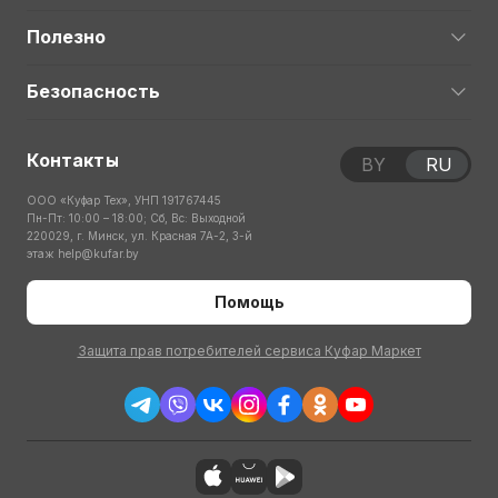
Полезно
Безопасность
Контакты
BY
RU
ООО «Куфар Тех», УНП 191767445
Пн-Пт: 10:00 – 18:00; Сб, Вс: Выходной
220029, г. Минск, ул. Красная 7А-2, 3-й
этаж
help@kufar.by
Помощь
Защита прав потребителей сервиса Куфар Маркет