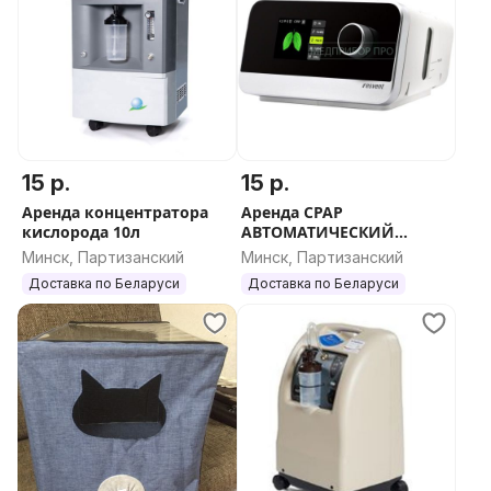
исчезнут симптомы интоксикации и значительно
вырастет работоспособность. Рассрочка , доставка,
гарантия 6 месяцев, пенсионерам и инвалидам
скидка 3%
15 р.
15 р.
Аренда концентратора
Аренда CPAP
кислорода 10л
АВТОМАТИЧЕСКИЙ
RESVENT IBREEZE 20A
Минск, Партизанский
Минск, Партизанский
Доставка по Беларуси
Доставка по Беларуси