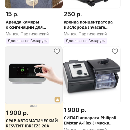
15 р.
250 р.
Аренда камеры
аренда концентратора
оксигенации для
кислорода Invacare
животных (600x450x450) +
PerfectO2 б/у 5л
Минск, Партизанский
Минск, Партизанский
кислородный
Доставка по Беларуси
Доставка по Беларуси
конценратор
1 900 р.
1 900 р.
СИПАП аппарата PhilipsR
CPAP АВТОМАТИЧЕСКИЙ
EMstar A-Flex (+маска
RESVENT IBREEZE 20A
носовая)
Минск, Партизанский