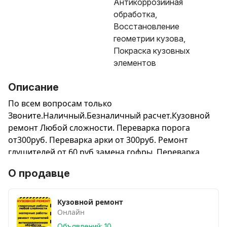
Антикоррозийная
обработка,
Восстановление
геометрии кузова,
Покраска кузовных
элементов
Описание
По всем вопросам только
Звоните.Наличный.Безналичный расчет.Кузовной
ремонт Любой сложности. Переварка порога
от300руб. Переварка арки от 300руб. Ремонт
глушителей от 60 руб замена гофры. Переварка
днища. Антикоррозийная обработка кузова Dinitrol
О продавце
800руб. Замена кузовных деталей. Переварка
Лонжеронов. Переварка микроавтобусов. Ремонт
бамперов.Работаем .С 9:00 до 19:00.Воскресенье
Кузовной ремонт
выходной. На все вопросы вам ответим по
Онлайн
телефону!Звоните.Находимся по адресу улица
Объявлений: 10