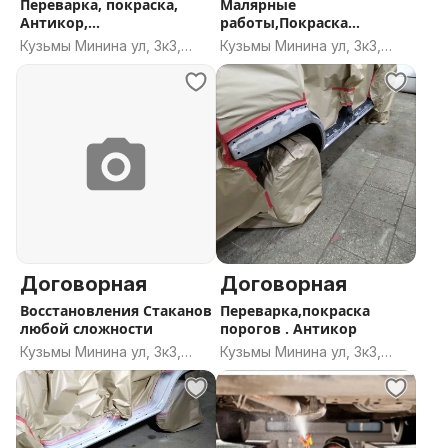
Переварка, покраска,
Малярные
Антикор,
работы,Покраска
микроавтобусов Любой
авто,Антикор.
Кузьмы Минина ул, 3к3,
Кузьмы Минина ул, 3к3,
Минск
Минск
Договорная
Договорная
Восстановления Стаканов
Переварка,покраска
любой сложности
порогов . Антикор
Кузьмы Минина ул, 3к3,
Кузьмы Минина ул, 3к3,
Минск
Минск