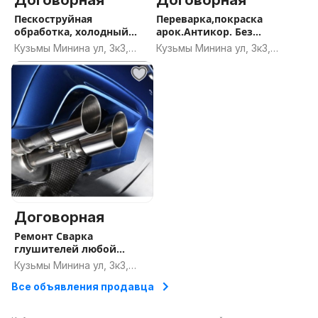
Договорная
Договорная
Пескоструйная
Переварка,покраска
обработка, холодный
арок.Антикор. Без
цинк, антикорозийная
выходных
Кузьмы Минина ул, 3к3,
Кузьмы Минина ул, 3к3,
обработка.
Минск
Минск
Договорная
Ремонт Сварка
глушителей любой
сложности
Кузьмы Минина ул, 3к3,
Минск
Все объявления продавца