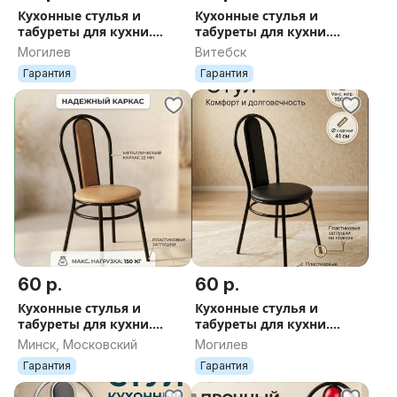
Кухонные стулья и
Кухонные стулья и
табуреты для кухни.
табуреты для кухни.
Доставка
Доставка по РБ
Могилев
Витебск
Гарантия
Гарантия
60 р.
60 р.
Кухонные стулья и
Кухонные стулья и
табуреты для кухни.
табуреты для кухни.
Доставка по РБ
Доставка по РБ
Минск, Московский
Могилев
Гарантия
Гарантия