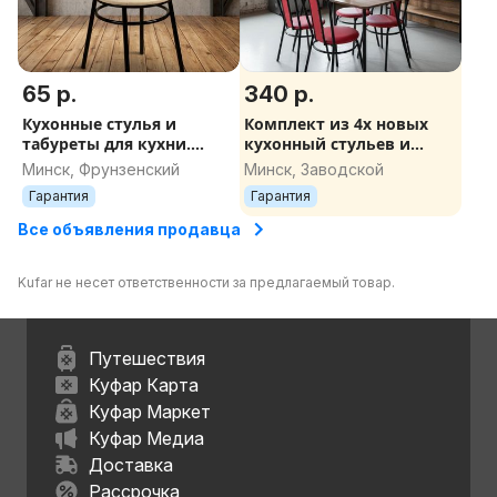
65 р.
340 р.
Кухонные стулья и
Комплект из 4х новых
табуреты для кухни.
кухонный стульев и
Доставка по РБ
стола. Доставка 1 день по
Минск, Фрунзенский
Минск, Заводской
РБ
Гарантия
Гарантия
Все объявления продавца
Kufar не несет ответственности за предлагаемый товар.
Путешествия
Куфар Карта
Куфар Маркет
Куфар Медиа
Доставка
Рассрочка