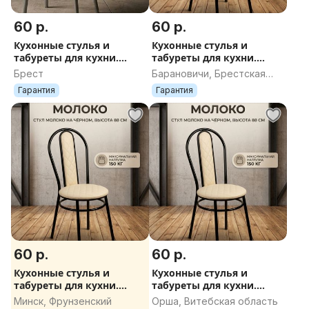
Осуществляется транспортными компаниями.
60 р.
60 р.
Оплата при получении. Чек. Гарантия.
Кухонные стулья и
Кухонные стулья и
____________________________________
табуреты для кухни.
табуреты для кухни.
Описание и больше фото на нашем сайте:
Доставка по РБ
Доставка по РБ
Брест
Барановичи, Брестская
www.taburet.by
область
Гарантия
Гарантия
Смотрите другие наши объявления.
60 р.
60 р.
Кухонные стулья и
Кухонные стулья и
табуреты для кухни.
табуреты для кухни.
Доставка по РБ
Доставка по РБ
Минск, Фрунзенский
Орша, Витебская область