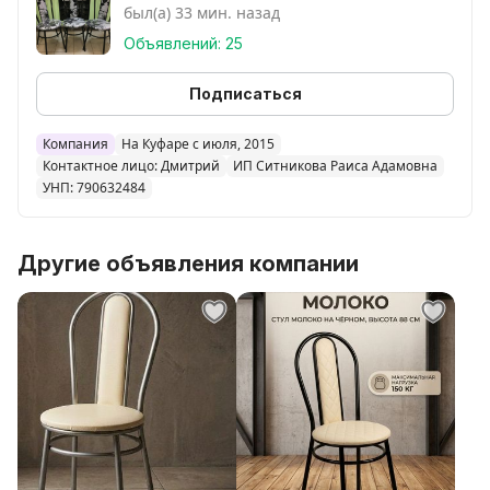
был(а) 33 мин. назад
Еще больше живых фото, вариантов расцветок и
моделей смотрите на нашем
Объявлений: 25
сайте: www.taburet.by
Подписаться
Новый комплект: обеденный стол на хромированных
опорах и 4 стула. Лдсп Egger.
Компания
На Куфаре с июля, 2015
Контактное лицо: Дмитрий
ИП Ситникова Раиса Адамовна
УНП: 790632484
Стоимость комплекта стол и 4 стула:
- стол 80х60см и 4 стула - 340 рублей,
- стол 90х60см и 4 стула - 350 рублей,
Другие объявления компании
- стол 100х60см и 4 стула - 360 рублей,
- стол 110х70см и 4 стула - 380 рублей.
.
Стоимость комплекта:
- стол 80х60см и 2 табурета, 2 стула - 280 рублей,
- стол 90х60см и 2 табурета, 2 стула - 290 рублей,
- стол 100х60см и 2 табурета, 2 стула - 300 рублей,
- стол 110х70см и 2 табурета, 2 стула - 320 рублей.
.