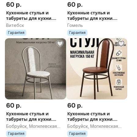
60 р.
60 р.
Кухонные стулья и
Кухонные стулья и
табуреты для кухни.
табуреты для кухни.
Доставка по РБ
Доставка по РБ
Витебск
Гомель
Гарантия
Гарантия
60 р.
60 р.
Кухонные стулья и
Кухонные стулья и
табуреты для кухни.
табуреты для кухни.
Доставка по РБ
Доставка по РБ
Бобруйск, Могилевская
Бобруйск, Могилевская
область
область
Гарантия
Гарантия