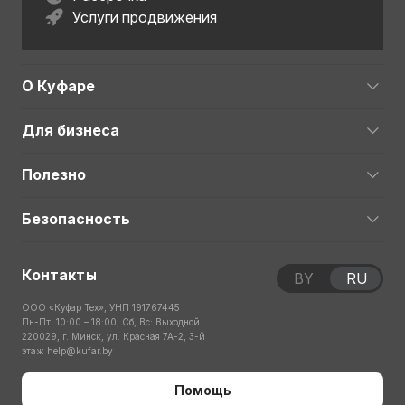
Услуги продвижения
О Куфаре
Для бизнеса
Полезно
Безопасность
Контакты
BY
RU
ООО «Куфар Тех», УНП 191767445
Пн-Пт: 10:00 – 18:00; Сб, Вс: Выходной
220029, г. Минск, ул. Красная 7А-2, 3-й
этаж
help@kufar.by
Помощь