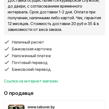
Доставка осуществляется курьерской службой,
каркас стула или табурета может
до двери, с согласованием временного
быть серебристым или черным на ваш выбор.
интервала. Срок доставки 1-2 дня. Оплата при
Огромная палитра: Большой выбор расцветок обивки
получении, наличными либо картой. Чек, гарантия
(экокожа премиум-качества)
12 месяцев. Стоимость доставки 20 руб и 35 руб. в
— подберем под любые обои или кухонный гарнитур.
зависимости от веса заказа.
Неубиваемая конструкция: Прочный металлокаркас
выдерживает высокие
нагрузки, не расшатывается и служит годами.
Наличный расчет
Практичность 10/10: Экокожа не боится пролитого
Банковская карточка
чая или кофе, любые
Наложенный платеж
загрязнения легко удаляются обычной влажной
Почтовый перевод
салфеткой.
Банковский перевод
Защита пола: Специальные заглушки на ножках
защитят ваш ламинат или
Ссылка на интернет-магазин
линолеум от царапин.
Доставка и заказ:
О продавце
Быстрая доставка по всей РБ транспортной
компанией (стоимость уточняйте при
заказе, подберем самый выгодный тариф).
www.taburet.by