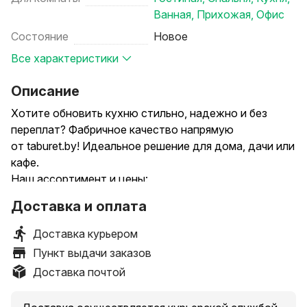
Ванная
,
Прихожая
,
Офис
Состояние
Новое
Все характеристики
Описание
Хотите обновить кухню стильно, надежно и без
переплат? Фабричное качество напрямую
от taburet.by! Идеальное решение для дома, дачи или
кафе.
Наш ассортимент и цены:
Новый стул со спинкой — всего от 60 рублей.
Доставка и оплата
Новый табурет — всего 30 рублей.
Обеденные столы — в наличии большой выбор
Доставка курьером
моделей и расцветок. Соберем
Пункт выдачи заказов
для вас идеальный обеденный комплект!
Доставка почтой
Почему стоит выбрать нашу мебель:
Конструктор под ваш интерьер: Металлический