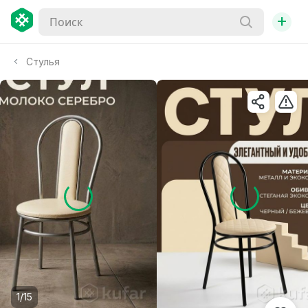
+
Стулья
1/15