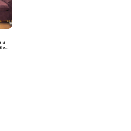
а и
ебели