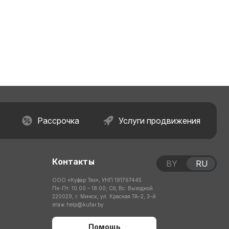
Рассрочка
Услуги продвижения
Контакты
BY
RU
ООО «Куфар Тех», УНП 191767445
Пн-Пт: 10:00 – 18:00; Сб, Вс: Выходной
220029, г. Минск, ул. Красная 7А-2, 3-й
этаж
help@kufar.by
Помощь