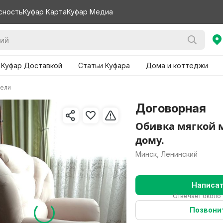
сность
Куфар Карта
Куфар Медиа
 Куфар Доставкой
Статьи Куфара
Дома и коттеджи
бели
Договорная
Обивка мягкой 
дому.
Минск, Ленинский
Написа
Отвечает около 
Позвони