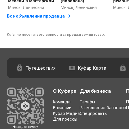
мебели в мастерской.
(поролона).
ремонт
мебели
Минск, Ленинский
Минск, Ленинский
Минск, 
Все объявления продавца
Kufar не несет ответственности за предлагаемый товар.
Путешествия
Куфар Карта
О Куфаре
Для бизнеса
Команда
Тарифы
П
Вакансии
Размещение баннеров
П
Куфар Медиа
Спецпроекты
Для прессы
Наведите камеру