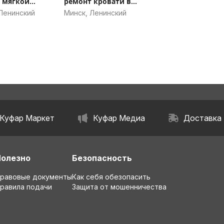
 мягкой
ремонт кровати в
.
Минске.
Ленинский
Минск, Ленинский
Куфар Маркет
Куфар Медиа
Доставка
Полезно
Безопасность
равовые документы
Как себя обезопасить
равила подачи
Защита от мошенничества