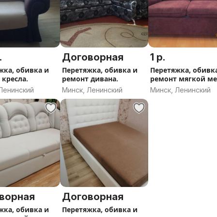
.
Договорная
1 р.
жка, обивка и
Перетяжка, обивка и
Перетяжка, обивк
 кресла.
ремонт дивана.
ремонт мягкой м
в Минске.
Ленинский
Минск, Ленинский
Минск, Ленинский
ворная
Договорная
жка, обивка и
Перетяжка, обивка и