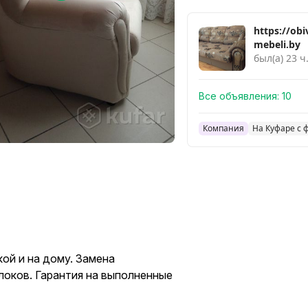
https://obi
mebeli.by
был(а) 23 ч
Все объявления:
10
Компания
На Куфаре с 
кой и на дому. Замена
локов. Гарантия на выполненные