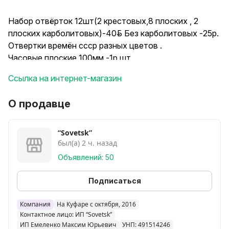
Набор отвёрток 12шт(2 крестовых,8 плоских , 2
плоских карболитовых)-40руб. Без карболитовых -25р.
Отвертки времён ссср разных цветов .
Часовые плоские 100мм -1р шт
Часовые крестовые -1.5р шт
Ссылка на интернет-магазин
Плсокий 150мм-3р шт
Крест 190мм-4р шт
О продавце
Плоские 190мм-4р
Плоские 250мм-4р
“Sovetsk”
был(а) 2 ч. назад
Плоские 190мм знак качества карболит-6р шт
Плоские карболит 250р знак качества -7р
Объявлений: 50
Торцевые с карболитовой ручкой разные
размеры-4р шт
Подписаться
Вышлю евро/бел почтой
Компания
На Куфаре с октября, 2016
Контактное лицо: ИП “Sovetsk”
ИП Емеленко Максим Юрьевич
УНП: 491514246