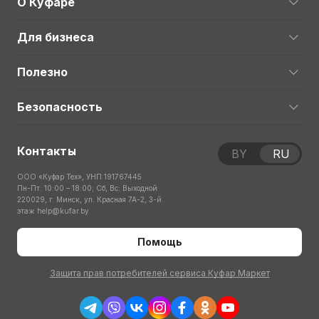
О Куфаре
Для бизнеса
Полезно
Безопасность
Контакты
BY
RU
ООО «Куфар Тех», УНП 191767445
Пн-Пт: 10:00 – 18:00; Сб, Вс: Выходной
220029, г. Минск, ул. Красная 7А-2, 3-й
этаж
help@kufar.by
Помощь
Защита прав потребителей сервиса Куфар Маркет