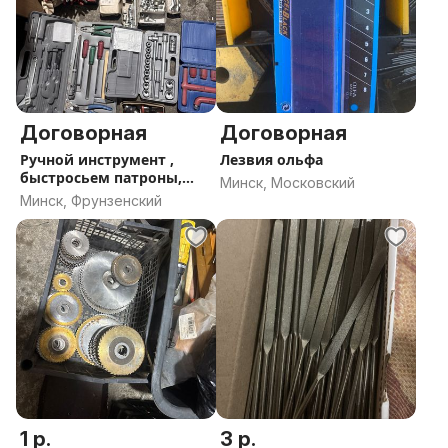
Договорная
Договорная
Ручной инструмент ,
Лезвия ольфа
быстросьем патроны,
Минск, Московский
цанговый патрон
Минск, Фрунзенский
1 р.
3 р.