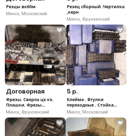
Резцы вк60м
Резец сборный .Чертилка
,керн
Минск, Московский
Минск, Фрунзенский
Договорная
5 р.
Фрезы. Сверла цх кх.
Клейма . Втулки
Плашки. Фрезы
переходные . Стойка
дисковые.Опт
магнитная
Минск, Фрунзенский
Минск, Московский