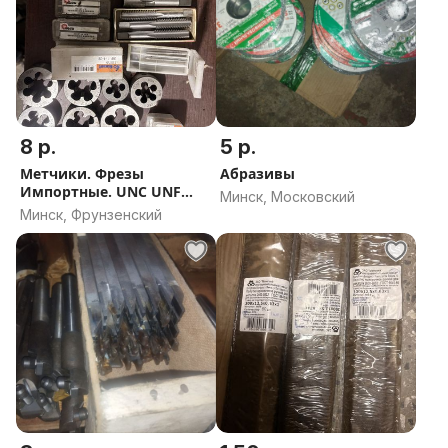
8 р.
5 р.
Метчики. Фрезы
Абразивы
Импортные. UNC UNF
Минск, Московский
резьбы
Минск, Фрунзенский