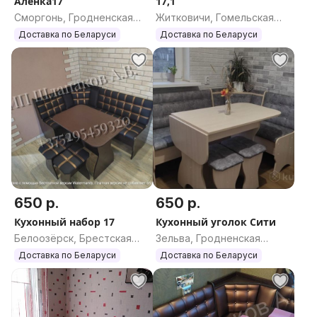
Аленка17
17,1
Сморгонь, Гродненская
Житковичи, Гомельская
область
область
Доставка по Беларуси
Доставка по Беларуси
650 р.
650 р.
Кухонный набор 17
Кухонный уголок Сити
Белоозёрск, Брестская
Зельва, Гродненская
область
область
Доставка по Беларуси
Доставка по Беларуси