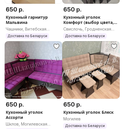
650 р.
650 р.
Кухонный гарнитур
Кухонный уголок
Мальвина
Комфорт (выбор цвета,
рассрочка)
Чашники, Витебская
Свислочь, Гродненская
область
область
Доставка по Беларуси
Доставка по Беларуси
650 р.
650 р.
Кухонный уголок
Кухонный уголок Блеск
Ассорти
Могилев
Шклов, Могилевская
Доставка по Беларуси