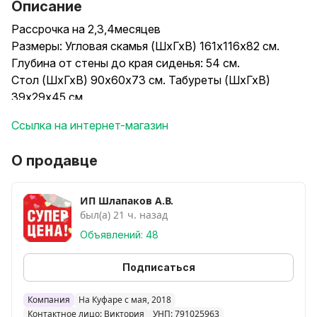
Описание
Рассрочка на 2,3,4месяцев
Размеры: Угловая скамья (ШхГхВ) 161х116х82 см.
Глубина от стены до края сиденья: 54 см.
Стол (ШхГхВ) 90х60х73 см. Табуреты (ШхГхВ)
39х29х45 см.
Характеристика изделия: Каркас уголка изготовлен
Ссылка на интернет-магазин
из ламинированной ДСП 16 мм.
Наполнение мягкой части - пенополиуретан.
О продавце
Обивка - экокожа
Собирается на любую сторону - право/лево.
Под сиденьями имеются большие ящики для
ИП Шлапаков А.В.
был(а) 21 ч. назад
хранения.
Возможна раскомплектовка набора.
Объявлений: 48
С доплатой можно заменить стол
на:Круглый(диаметром 80см),Поворотно-
Подписаться
раскладной(120*80см),стол уши
70*60(126*60см),стол на 4 ножках(110*60см)
Компания
На Куфаре с мая, 2018
Контактное лицо: Виктория
УНП: 791025963