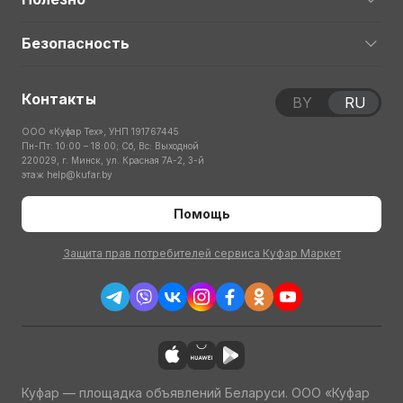
Безопасность
Контакты
BY
RU
ООО «Куфар Тех», УНП 191767445
Пн-Пт: 10:00 – 18:00; Сб, Вс: Выходной
220029, г. Минск, ул. Красная 7А-2, 3-й
этаж
help@kufar.by
Помощь
Защита прав потребителей сервиса Куфар Маркет
Куфар — площадка объявлений Беларуси. ООО «Куфар