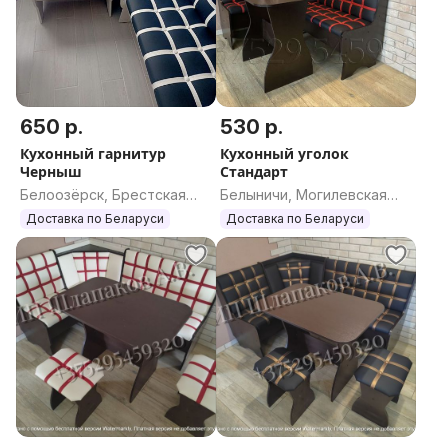
650 р.
530 р.
Кухонный гарнитур
Кухонный уголок
Черныш
Стандарт
Белоозёрск, Брестская
Белыничи, Могилевская
область
область
Доставка по Беларуси
Доставка по Беларуси