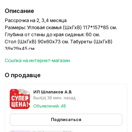
Описание
Рассрочка на 2, 3,4 месяца
Размеры: Угловая скамья (ШхГхВ) 117*157*85 см.
Глубина от стены до края сиденья: 60 см.
Стол (ШхГхВ) 90х60х73 см. Табуреты (ШхГхВ)
39х29х45 см.
Характеристика изделия: Каркас уголка изготовлен
Ссылка на интернет-магазин
из ламинированной ДСП 16 мм.
Наполнение мягкой части - пенополиуретан.
О продавце
Обивка - экокожа,ткань
Собирается на любую сторону - право/лево.
Под сиденьями имеются большие ящики для
ИП Шлапаков А.В.
был(а) 38 мин. назад
хранения.
Возможна раскомплектовка набора.
Объявлений: 48
С доплатой можно заменить стол
на:Круглый(диаметром 80см),Поворотно-
Подписаться
раскладной(120*80см),стол уши