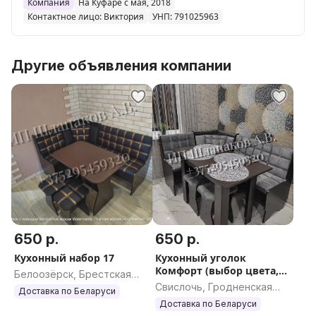
70*60(126*60см),стол на 4 ножках(110*60см)
Компания
На Куфаре с мая, 2018
Контактное лицо: Виктория
УНП: 791025963
Доставка по всей РБ 30р. Гарантия.
Другие объявления компании
650 р.
650 р.
Кухонный набор 17
Кухонный уголок
Комфорт (выбор цвета,
Белоозёрск, Брестская
рассрочка)
Свислочь, Гродненская
область
Доставка по Беларуси
область
Доставка по Беларуси