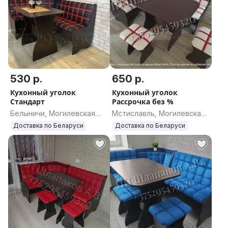
530 р.
650 р.
Кухонный уголок
Кухонный уголок
Стандарт
Рассрочка без %
Белыничи, Могилевская
Мстиславль, Могилевская
область
область
Доставка по Беларуси
Доставка по Беларуси