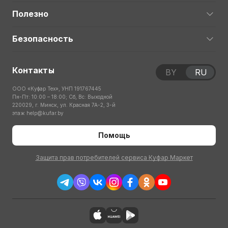
Полезно
Безопасность
Контакты
BY
RU
ООО «Куфар Тех», УНП 191767445
Пн-Пт: 10:00 – 18:00; Сб, Вс: Выходной
220029, г. Минск, ул. Красная 7А-2, 3-й
этаж
help@kufar.by
Помощь
Защита прав потребителей сервиса Куфар Маркет