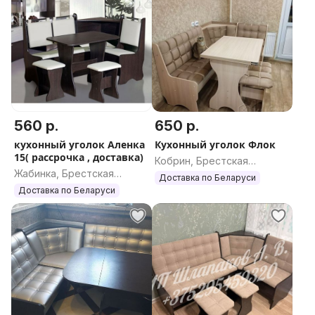
560 р.
650 р.
кухонный уголок Аленка
Кухонный уголок Флок
15( рассрочка , доставка)
Кобрин, Брестская
Жабинка, Брестская
область
Доставка по Беларуси
область
Доставка по Беларуси