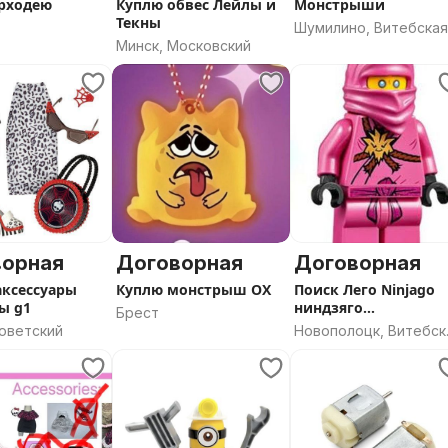
рходею
Куплю обвес Лейлы и
Монстрыши
Текны
Шумилино, Витебска
Минск, Московский
область
ворная
Договорная
Договорная
ксессуары
Куплю монстрыш ОХ
Поиск Лего Ninjago
ы g1
ниндзяго
Брест
минифигурки
Советский
Новополоцк, Витебск
область