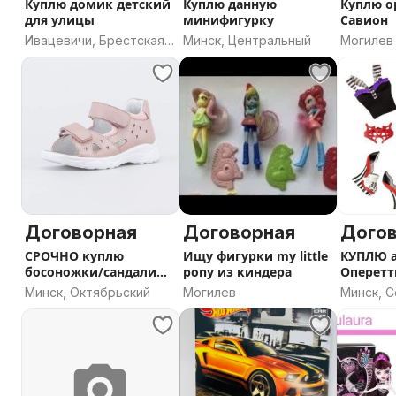
Куплю домик детский
Куплю данную
Куплю о
для улицы
минифигурку
Савион
Ивацевичи, Брестская
Минск, Центральный
Могилев
область
Договорная
Договорная
Дого
СРОЧНО куплю
Ищу фигурки my little
КУПЛЮ а
босоножки/сандалии
pony из киндера
Оперетт
Котофей
Минск, Октябрьский
Могилев
Минск, 