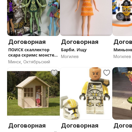
Договорная
Договорная
Дого
ПОИСК скаллектор
Барби. Ищу
Миньон
скара скримс монстер
Могилев
Могилев
хай
Минск, Октябрьский
Договорная
Договорная
Дого