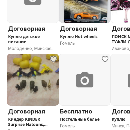
Договорная
Договорная
Дого
Куплю детское
Куплю Hot wheels
ПОИСК M
питание
ТУФЛИ 
Гомель
sweet16
Молодечно, Минская
Иваново
область
область
Договорная
Бесплатно
Дого
Киндер KINDER
Постельные белье
Куплю
Surprise Natoons,
Гомель
Минск, 
Новогодняя серия