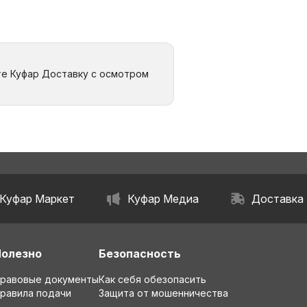
те Куфар Доставку с осмотром
Куфар Маркет
Куфар Медиа
Доставка
Полезно
Безопасность
равовые документы
Как себя обезопасить
равила подачи
Защита от мошенничества