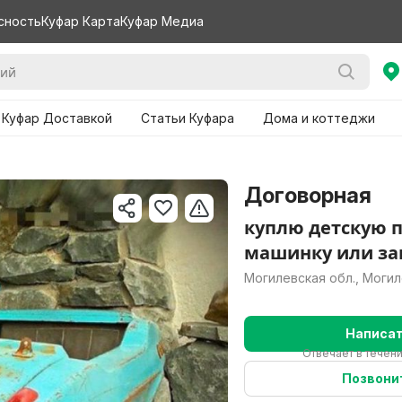
сность
Куфар Карта
Куфар Медиа
 Куфар Доставкой
Статьи Куфара
Дома и коттеджи
Договорная
куплю детскую 
машинку или зап
Могилевская обл., Моги
Написа
Отвечает в течен
Позвони