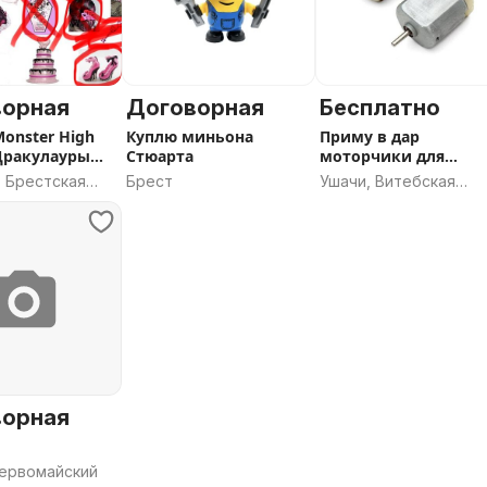
ворная
Договорная
Бесплатно
onster High
Куплю миньона
Приму в дар
Дракулауры
Стюарта
моторчики для
00
машинок
, Брестская
Брест
Ушачи, Витебская
область
ворная
Первомайский