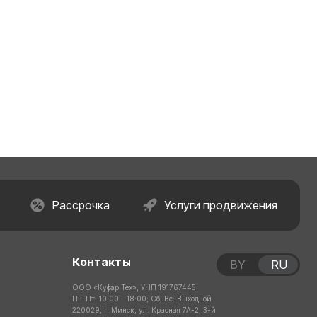
Рассрочка
Услуги продвижения
Контакты
BY
RU
ООО «Куфар Тех», УНП 191767445
Пн-Пт: 10:00 – 18:00; Сб, Вс: Выходной
220029, г. Минск, ул. Красная 7А-2, 3-й