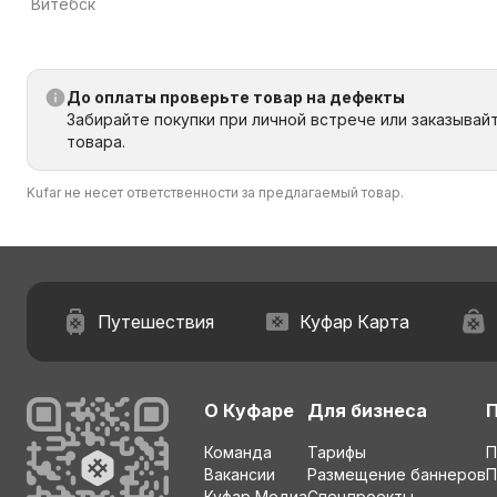
Витебск
До оплаты проверьте товар на дефекты
Забирайте покупки при личной встрече или заказывай
товара.
Kufar не несет ответственности за предлагаемый товар.
Путешествия
Куфар Карта
О Куфаре
Для бизнеса
Команда
Тарифы
П
Вакансии
Размещение баннеров
П
Куфар Медиа
Спецпроекты