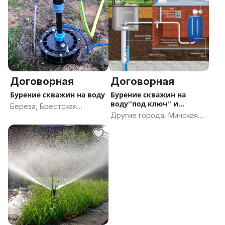
Договорная
Договорная
Бурение скважин на воду
Бурение скважин на
воду''под ключ'' и
Береза, Брестская
обустройство
Другие города, Минская
область
область