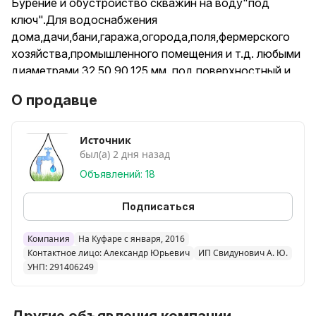
Бурение и обустройство скважин на воду"под
ключ".Для водоснабжения
дома,дачи,бани,гаража,огорода,поля,фермерского
хозяйства,промышленного помещения и т.д. любыми
диаметрами 32,50,90,125 мм. под поверхностный и
погружной насос.Все виды сантехнических
О продавце
работ.Гарантия,качество,оперативность.Нал/безнал.
Источник
был(а) 2 дня назад
Объявлений: 18
Подписаться
Компания
На Куфаре с января, 2016
Контактное лицо: Александр Юрьевич
ИП Свидунович А. Ю.
УНП: 291406249