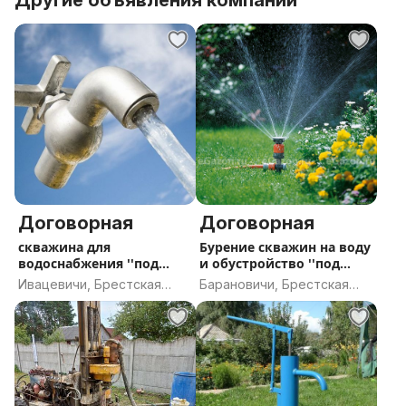
Другие объявления компании
Договорная
Договорная
скважина для
Бурение скважин на воду
водоснабжения ''под
и обустройство ''под
ключ''
ключ'
Ивацевичи, Брестская
Барановичи, Брестская
область
область