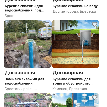
Бурение скважин для
Бурение скважин на воду
водоснабжения''под
Другие города, Брестская
ключ''
Брест
область
Договорная
Договорная
Замывка скважин для
Бурение скважин для
водоснабжения
воды и обустройство
''под ключ
Брестский район,
Каменец, Брестская
Брестская область
область