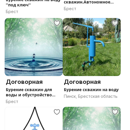
скважин.Автономное
''под ключ''
водоснабжение
Брест
Брест
Договорная
Договорная
Бурение скважин для
Бурение скважин на воду
воды и обустройство
Пинск, Брестская область
''под ключ
Брест