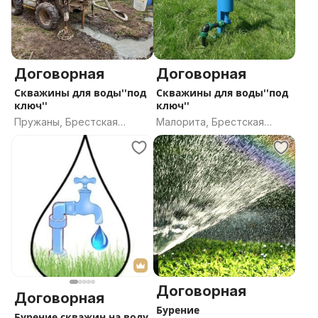
Договорная
Договорная
Скважины для воды''под
Скважины для воды''под
ключ''
ключ''
Пружаны, Брестская
Малорита, Брестская
область
область
Договорная
Договорная
Бурение
Бурение скважин на воду