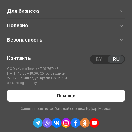
Для бизнеса
Полезно
Безопасность
Контакты
BY
RU
ООО «Куфар Тех», УНП 191767445
Пн-Пт: 10:00 – 18:00; Сб, Вс: Выходной
220029, г. Минск, ул. Красная 7А-2, 3-й
этаж
help@kufar.by
Помощь
Защита прав потребителей сервиса Куфар Маркет