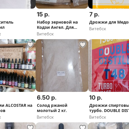
15 р.
7 р.
ситель
Набор зерновой на
Дрожжи для Медо
ил
Кодзи Ангел. Для
Витебск
изготовления
к
Витебск
домашних напитков.
6.50 р.
10 р.
ии ALCOSTAR на
Солод ржаной
Дрожжи спиртов
ров
молотый 2 кг.
турбо. DOUBLE DIS
T48
к
Витебск
Витебск