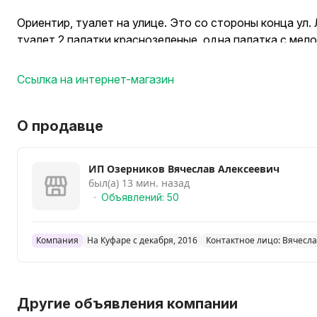
Ориентир, туалет на улице. Это со стороны конца ул.
туалет 2 палатки краснозеленые, одна палатка с мело
носками, это я.
Ссылка на интернет-магазин
Цена на наборы от 4.00 до 12.00
Калган 50гр.- 10.00
Особенности:
О продавце
В каждом наборе Алхимия вкуса находится специаль
позволяет не фильтровать готовый продукт после нас
ИП Озерников Вячеслав Алексеевич
бутылок с готовым напитком.
был(а) 13 мин. назад
Все специи проходят мацерацию находясь внутри ме
Объявлений: 50
сделать - лишь достать его и отжать.
Мешок сделан из экологически чистых материалов и 
Компания
На Куфаре с декабря, 2016
Контактное лицо: Вячесл
пищевой промышленности, в частности в контакте со
Другие объявления компании