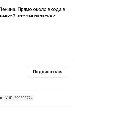
 Ленина. Прямо около входа в
чевкой, вторая палатка с
ный фильтр мешок, который
таивания, а также этикетки для
Подписаться
шка, все что необходимо
пригоден для использования в
ав
УНП: 390303774
 спиртом