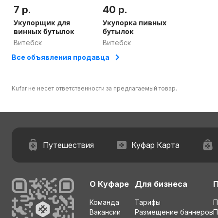
7 р.
40 р.
Укупорщик для
Укупорка пивных
винных бутылок
бутылок
Витебск
Витебск
Все объявления продавца
Kufar не несет ответственности за предлагаемый товар.
Путешествия
Куфар Карта
О Куфаре
Для бизнеса
Команда
Тарифы
П
Вакансии
Размещение баннеров
П