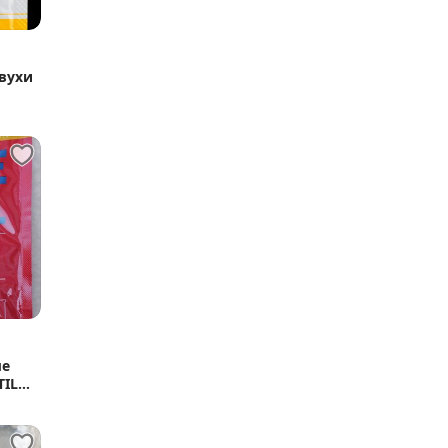
вухи
ые
TILL