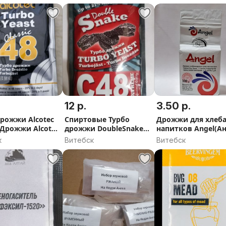
12 р.
3.50 р.
дрожжи Alcotec
Спиртовые Турбо
Дрожжи для хлеба
 Дрожжи Alcotec
дрожжи DoubleSnake
напитков Angel(Ан
sic спиртовые,
C48
к
Витебск
Витебск