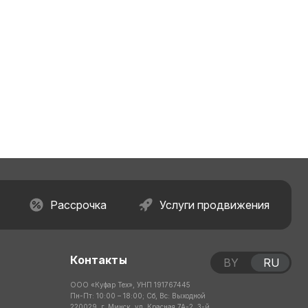
Рассрочка
Услуги продвижения
Контакты
BY
RU
ООО «Куфар Тех», УНП 191767445
Пн-Пт: 10:00 – 18:00; Сб, Вс: Выходной
220029, г. Минск, ул. Красная 7А-2, 3-й