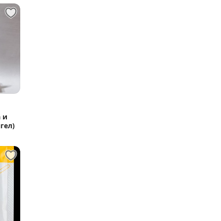
 и
гел)