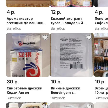
4 р.
12 р.
4 р.
Ароматизатор
Квасной экстракт
Пенога
эссенция Домашняя
сусло. Солодовый
Софэкс
Мануфактура и Grand
экстракт. Солод
Витебск
Витебск
Витебс
30 р.
10 р.
10 р.
Спиртовые дрожжи
Винные дрожжи
Эссенц
Кодзи Ангел
Beervingem с
10 лит
питательной солью.
Витебск
Витебск
Витебс