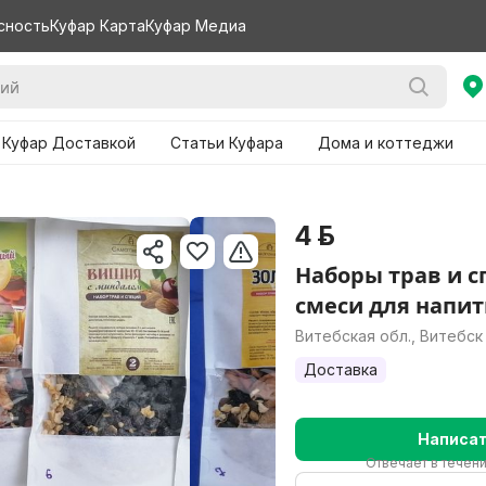
сность
Куфар Карта
Куфар Медиа
 Куфар Доставкой
Статьи Куфара
Дома и коттеджи
4 р.
Наборы трав и с
смеси для напит
Витебская обл., Витебск
Доставка
Написа
Отвечает в течен