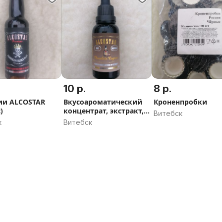
10 р.
8 р.
ии ALCOSTAR
Вкусоароматический
Кроненпробки
)
концентрат, экстракт,
Витебск
эссенции Алкостар
к
Витебск