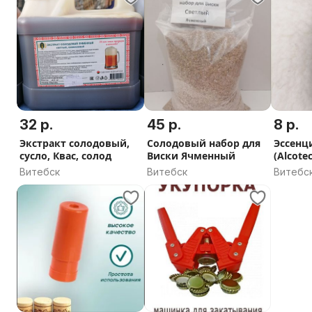
32 р.
45 р.
8 р.
Экстракт солодовый,
Солодовый набор для
Эссенц
сусло, Квас, солод
Виски Ячменный
(Alcotec
Витебск
Витебск
Витебс