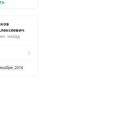
ть
иков
Алексеевич
ин. назад
декабря, 2016