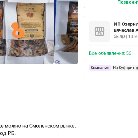
Позвони
ИП Озерн
Вячеслав 
был(а) 13 м
Все объявления:
50
Компания
На Куфаре с 
ске можно на Смоленском рынке,
род РБ.