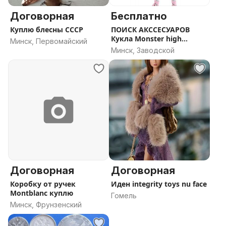
Договорная
Бесплатно
Куплю блесны СССР
ПОИСК АКССЕСУАРОВ
Кукла Monster high
Минск, Первомайский
Монстер хай
Минск, Заводской
Договорная
Договорная
Коробку от ручек
Иден integrity toys nu face
Montblanc куплю
Гомель
Минск, Фрунзенский