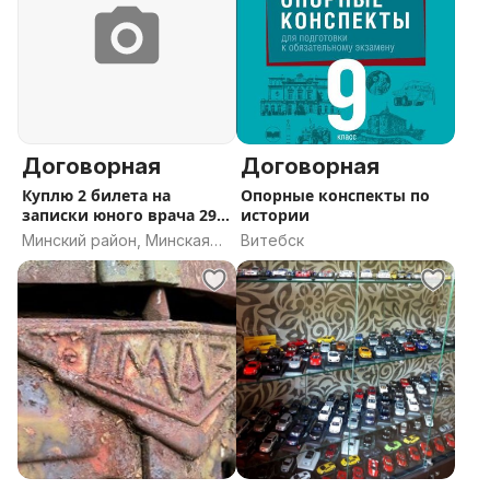
Договорная
Договорная
Куплю 2 билета на
Опорные конспекты по
записки юного врача 29
истории
или 30.09
Минский район, Минская
Витебск
область