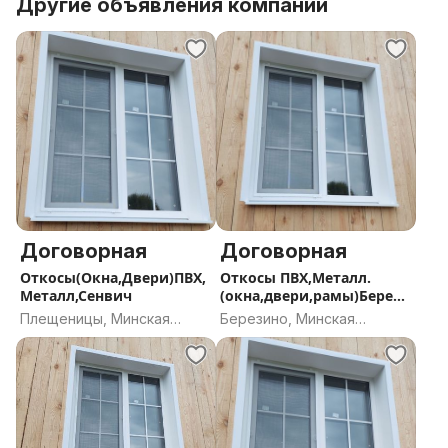
Другие объявления компании
Договорная
Договорная
Откосы(Окна,Двери)ПВХ,
Откосы ПВХ,Металл.
Металл,Сенвич
(окна,двери,рамы)Берези
но и р-н
Плещеницы, Минская
Березино, Минская
область
область