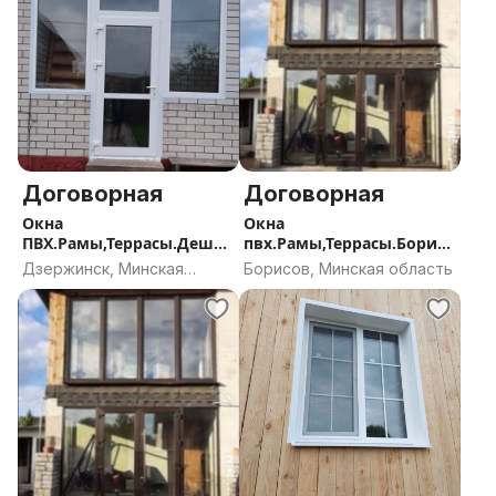
Договорная
Договорная
Окна
Окна
ПВХ.Рамы,Террасы.Дешев
пвх.Рамы,Террасы.Борисо
о. Дзержинск и р-н.
в и р-н
Дзержинск, Минская
Борисов, Минская область
область