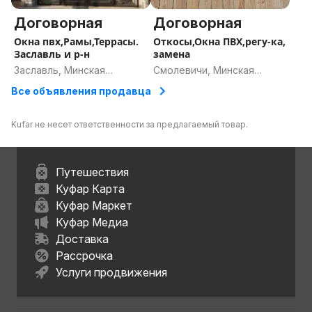
Договорная
Договорная
Окна пвх,Рамы,Террасы.
Откосы,Окна ПВХ,регу-ка,
Заславль и р-н
замена
Заславль, Минская
Смолевичи, Минская
область
область
Все объявления продавца
Kufar не несет ответственности за предлагаемый товар.
Путешествия
Куфар Карта
Куфар Маркет
Куфар Медиа
Доставка
Рассрочка
Услуги продвижения