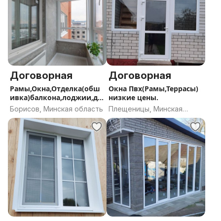
Договорная
Договорная
Рамы,Окна,Отделка(обш
Окна Пвх(Рамы,Террасы)
ивка)балкона,лоджии,до
низкие цены.
м,дача
Борисов, Минская область
Плещеницы, Минская
область