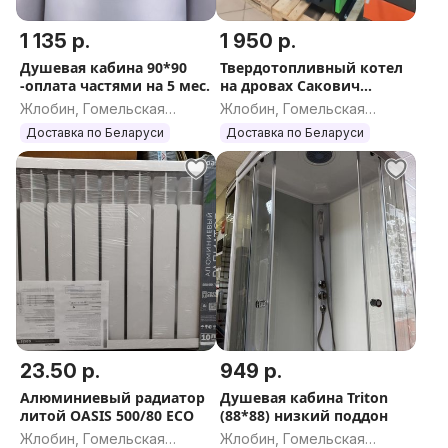
1 135 р.
1 950 р.
Душевая кабина 90*90
Твердотопливный котел
-оплата частями на 5 мес.
на дровах Сакович
STANDART
Жлобин, Гомельская
Жлобин, Гомельская
область
область
Доставка по Беларуси
Доставка по Беларуси
23.50 р.
949 р.
Алюминиевый радиатор
Душевая кабина Triton
литой OASIS 500/80 ECO
(88*88) низкий поддон
Жлобин, Гомельская
Жлобин, Гомельская