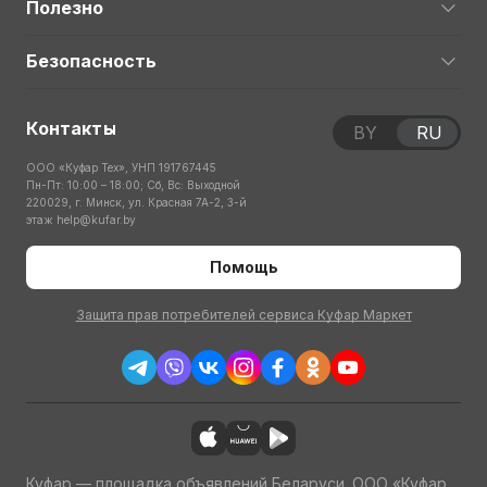
Полезно
Безопасность
Контакты
BY
RU
ООО «Куфар Тех», УНП 191767445
Пн-Пт: 10:00 – 18:00; Сб, Вс: Выходной
220029, г. Минск, ул. Красная 7А-2, 3-й
этаж
help@kufar.by
Помощь
Защита прав потребителей сервиса Куфар Маркет
Куфар — площадка объявлений Беларуси. ООО «Куфар