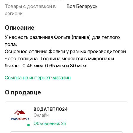
Товары с доставкой в
Вся Беларусь
регионы
Описание
У нас есть различная Фольга (пленка) для теплого
пола.
Основное отличие Фольги у разных производителей
- это толщина. Толщина меряется в микронах и
бывает 0,45 мкм, 0,65 мкм и 80 мкм.
************************************************
Ссылка на интернет-магазин
Чем толще фольга - тем легче с ней работать. Она не
так рвется в руках и ее легче разложить на полу.
О продавце
Самая тонкая 0,45 мкм - требует бережного с ней
обращения.
************************************************
ВОДАТЕПЛО24
Цена 80 мкм - 2,10 руб. за 1 м.п.
Онлайн
Рулоны идут по 50 метров в бухте.
Объявлений: 25
Звоните или пишите по любым вопросам!