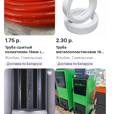
1.75 р.
2.30 р.
Труба сшитый
Труба
полиэтилен 16мм с
металлопластиковая 16
кислородным слоем
мм PEX-c/AL/PEX
Жлобин, Гомельская
Жлобин, Гомельская
область
область
Доставка по Беларуси
Доставка по Беларуси