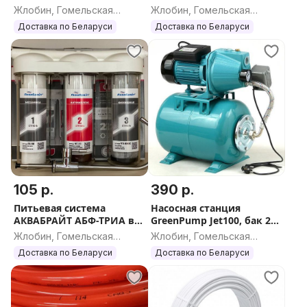
Жлобин, Гомельская
Жлобин, Гомельская
область
область
Доставка по Беларуси
Доставка по Беларуси
105 р.
390 р.
Питьевая система
Насосная станция
АКВАБРАЙТ АБФ-ТРИА в
GreenPump Jet100, бак 24
ассортименте
л
Жлобин, Гомельская
Жлобин, Гомельская
область
область
Доставка по Беларуси
Доставка по Беларуси