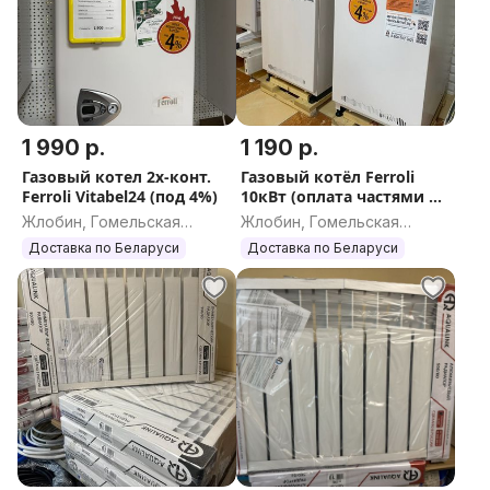
1 990 р.
1 190 р.
Газовый котел 2х-конт.
Газовый котёл Ferroli
Ferroli Vitabel24 (под 4%)
10кВт (оплата частями на
5 мес. или льготный
Жлобин, Гомельская
Жлобин, Гомельская
кредит 4% до 36 мес
область
область
Доставка по Беларуси
Доставка по Беларуси