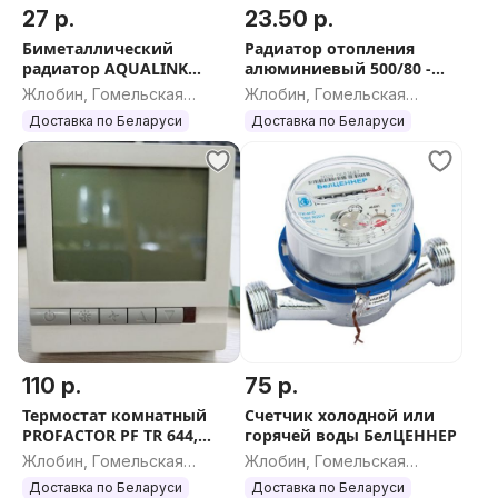
27 р.
23.50 р.
Биметаллический
Радиатор отопления
радиатор AQUALINK
алюминиевый 500/80 -
500/80 усиленный
УСИЛЕННЫЙ
Жлобин, Гомельская
Жлобин, Гомельская
область
область
Доставка по Беларуси
Доставка по Беларуси
110 р.
75 р.
Термостат комнатный
Счетчик холодной или
PROFACTOR PF TR 644,
горячей воды БелЦЕННЕР
5А/230В
Жлобин, Гомельская
Жлобин, Гомельская
область
область
Доставка по Беларуси
Доставка по Беларуси