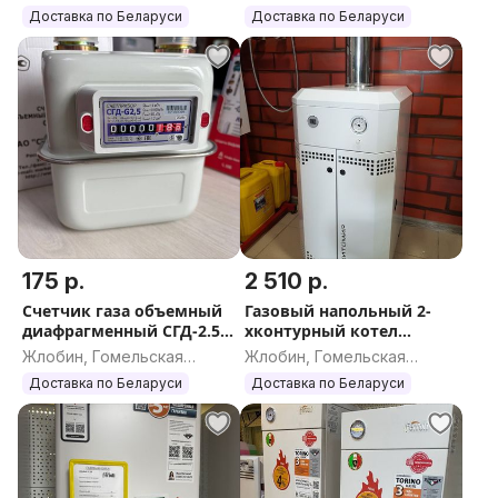
область
область
Доставка по Беларуси
Доставка по Беларуси
175 р.
2 510 р.
Счетчик газа объемный
Газовый напольный 2-
диафрагменный СГД-2.5 с
хконтурный котел
поверкой БЕЛАРУСИ
Житомир-10
Жлобин, Гомельская
Жлобин, Гомельская
область
область
Доставка по Беларуси
Доставка по Беларуси