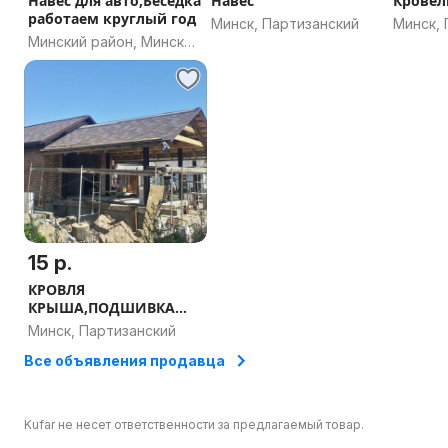
Навес для авто,Беседка
Навес
Кровел
работаем круглый год
Минск, Партизанский
Минск, 
Минский район, Минская
область
15 р.
КРОВЛЯ
КРЫША,ПОДШИВКА
СВЕСОВ,ВОДОСТОК,раб
Минск, Партизанский
отаем кр
Все объявления продавца
Kufar не несет ответственности за предлагаемый товар.