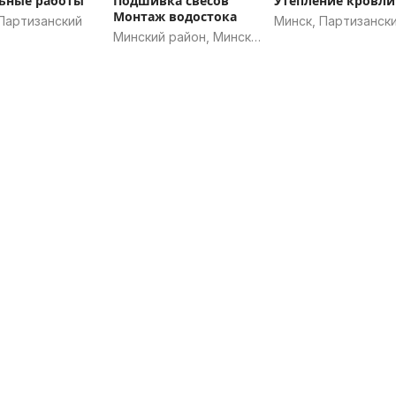
ьные работы
Подшивка свесов
Утепление кровли
Монтаж водостока
Партизанский
Минск, Партизанск
Минский район, Минская
область