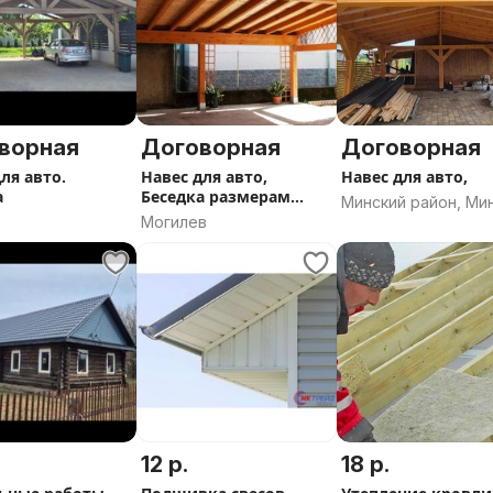
ворная
Договорная
Договорная
ля авто.
Навес для авто,
Навес для авто,
а
Беседка размерам
Минский район, Ми
круглый год
Могилев
область
12 р.
18 р.