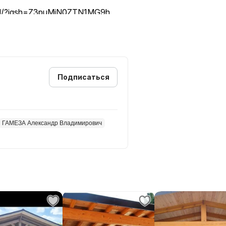
card/?igsh=Z3puMjN0ZTN1MG9h
Подписаться
ГАМЕЗА Александр Владимирович