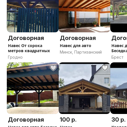
Договорная
Договорная
Дого
Навес От сорока
Навес для авто
Навес д
метров квадратных
Беседк
Минск, Партизанский
Гродно
Брест
Договорная
100 р.
30 р.