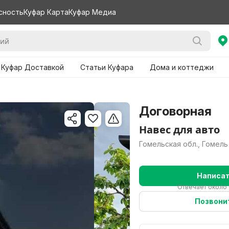
сность
Куфар Карта
Куфар Медиа
 Куфар Доставкой
Статьи Куфара
Дома и коттеджи
Договорная
Навес для авто
Гомельская обл., Гомель
Написа
Отвечает около 
Позвони