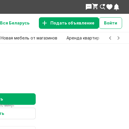
Вся Беларусь
Подать объявление
Войти
Новая мебель от магазинов
Аренда квартир
Детские 
ть
10 минут
ть