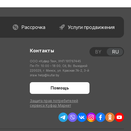
Рассрочка
Услуги продвижения
Контакты
BY
RU
ООО «Куфар Тех», УНП 191767445
Пн-Пт: 10:00 – 18:00; Сб, Вс: Выходной
220029, г. Минск, ул. Красная 7А-2, 3-й
этаж
help@kufar.by
Помощь
Защита прав потребителей
сервиса Куфар Маркет