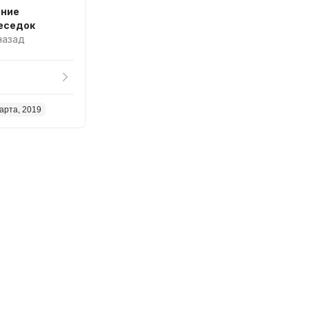
ение
есов беседок
 назад
арта, 2019