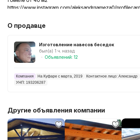
Гомеле от 40 м2
https://www.instagram.com/aleksandrgameza0/profile
Ютуб. Навес Александр Гамеза
О продавце
Изготовление навесов беседок
был(а) 1 ч. назад
Объявлений: 12
Компания
На Куфаре с марта, 2019
Контактное лицо: Александр
УНП: 193206287
Другие объявления компании