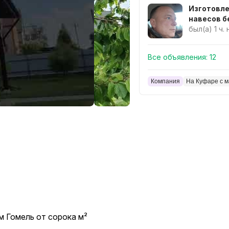
Изготовл
нав
был(а) 1 ч.
Все объявления:
12
Компания
На Куфаре с м
 Гомель от сорока м²