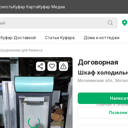
сность
Куфар Карта
Куфар Медиа
 Куфар Доставкой
Статьи Куфара
Дома и коттеджи
орудование для бизнеса
Договорная
Шкаф холодиль
Могилевская обл., Моги
Написа
Отвечает в течен
Позвони