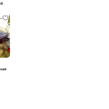
ый
ьная