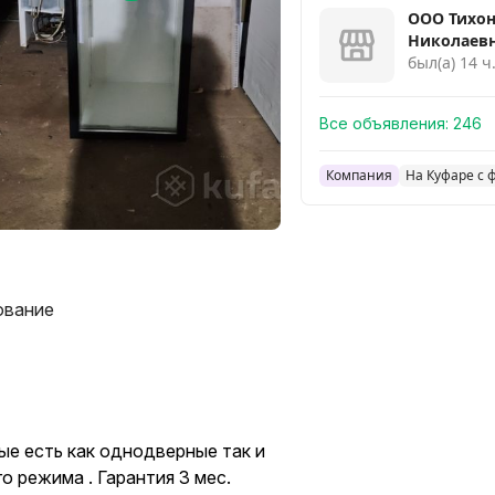
ООО Тихон
Николаев
был(а) 14 ч
Все объявления:
246
Компания
На Куфаре с 
ование
ые есть как однодверные так и
 режима . Гарантия 3 мес.