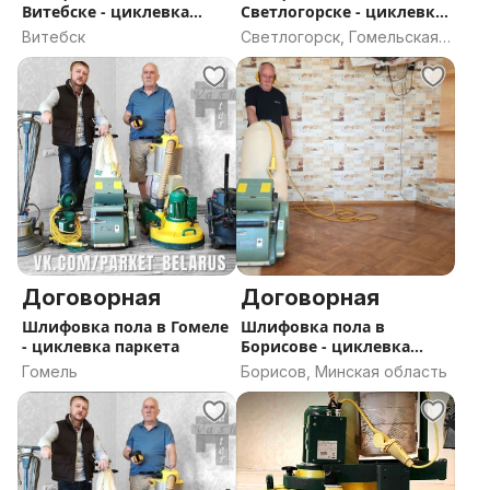
Витебске - циклевка
Светлогорске - циклевка
паркета
паркета
Витебск
Светлогорск, Гомельская
область
Договорная
Договорная
Шлифовка пола в Гомеле
Шлифовка пола в
- циклевка паркета
Борисове - циклевка
паркета
Гомель
Борисов, Минская область