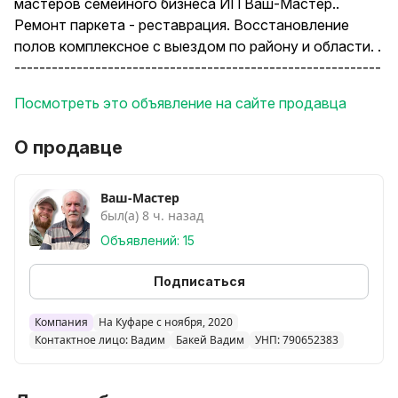
мастеров семейного бизнеса ИП Ваш-Мастер..
Ремонт паркета - реставрация. Восстановление
полов комплексное с выездом по району и области. .
-----------------------------------------------------------
-------------
Посмотреть это объявление на сайте продавца
С Вас доверие, хорошие отзывы и рекомендации, с
Нас ответственный семейный подряд и
О продавце
порядочность .
-----------------------------------------------------------
--------------
Ваш-Мастер
был(а) 8 ч. назад
Новейшее немецкое оборудованием Lagler всех
типов.
Объявлений: 15
Экологичные паркетные лаки премиального сегмента
Bona (Швеция), Arboritec (Швеция), Chimiver (Италия)
Подписаться
и Oli-lacke (Германия). Все лаки в наличии. Доставка.
Благодаря использованию немецких машин Lagler
Компания
На Куфаре с ноября, 2020
Контактное лицо: Вадим
Бакей Вадим
УНП: 790652383
всех типов шлифовки пола : Hummel, TRIO, flip,
Columbus - я гарантирую высочайшее европейское
качество циклевки и полное отсутствие пыли!