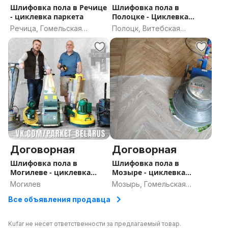
Шлифовка пола в Речице
Шлифовка пола в
- циклевка паркета
Полоцке - Циклевка
паркета
Речица, Гомельская
Полоцк, Витебская
область
область
Договорная
Договорная
Шлифовка пола в
Шлифовка пола в
Могилеве - циклевка
Мозыре - циклевка
паркета
паркета
Могилев
Мозырь, Гомельская
область
Все объявления продавца
Kufar не несет ответственности за предлагаемый товар.