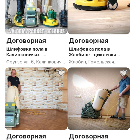
Договорная
Договорная
Шлифовка пола в
Шлифовка пола в
Калинковичах -
Жлобине - циклевка
Циклевка паркета
паркета
Фрунзе ул, 6, Калинковичи,
Жлобин, Гомельская
Калинковичский район,
область
Гомельская область
Договорная
Договорная