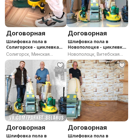
__________________________________________________
Более подробно об услугах в сообществе Вконтакте
: VK.COM/PARKET_BELARUS
или на моем сайте (зеленая ссылка под
Договорная
Договорная
обьявлением)..
Шлифовка пола в
Шлифовка пола в
Солигорске - циклевка
Новополоцке - циклевка
паркета
паркета
Солигорск, Минская
Новополоцк, Витебская
область
область
Договорная
Договорная
Шлифовка пола в
Шлифовка пола в