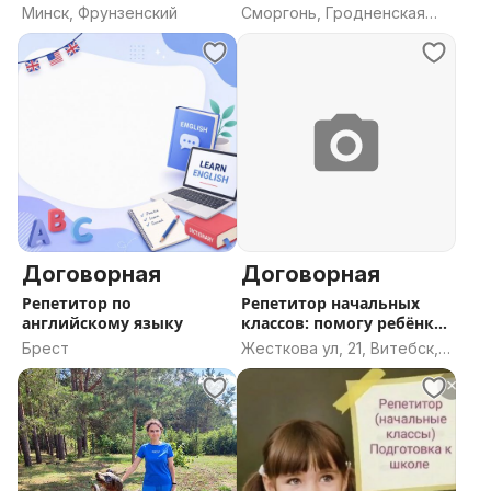
Минск, Фрунзенский
Сморгонь, Гродненская
область
Договорная
Договорная
Репетитор по
Репетитор начальных
английскому языку
классов: помогу ребёнку
полюби
Брест
Жесткова ул, 21, Витебск,
Витебская область