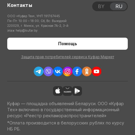
Контакты
BY
RU
ООО «Куфар Тех», УНП 191767445
Пн-Пт: 10:00 – 18:00; Сб, Вс: Выходной
220029, г. Минск, ул. Красная 7А-2, 3-й
этаж
help@kufar.by
Помощь
Защита прав потребителей сервиса Куфар Маркет
Куфар — площадка объявлений Беларуси. ООО «Куфар
Тех» включено в государственный информационный
ресурс «Реестр рекламораспространителей»
*Оплата производится в белорусских рублях по курсу
НБ РБ.