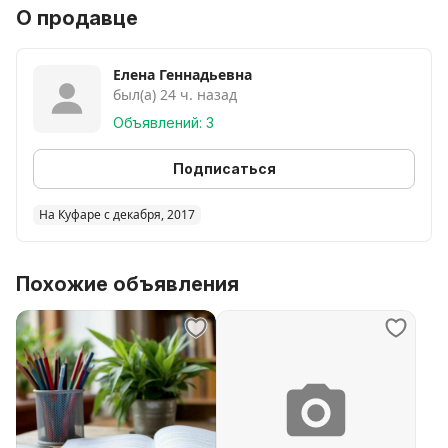
- подготовка к ЦТ
О продавце
- разговорный английский
/немецкий
- подбор программы исходя из потребностей и
Елена Геннадьевна
был(а) 24 ч. назад
запроса ученика
- использование современных языковых пособий
Объявлений: 3
- подготовка к экзаменам Goethe, TELC и др
Только онлайн занятия!!!
Подписаться
На Куфаре с декабря, 2017
Похожие объявления