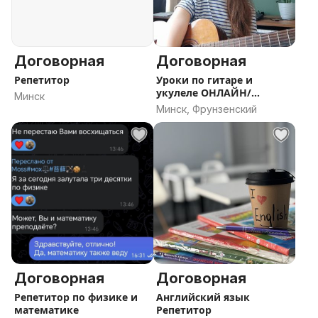
Договорная
Договорная
Репетитор
Уроки по гитаре и
укулеле ОНЛАЙН/
Минск
ОФФЛАЙН
Минск, Фрунзенский
Договорная
Договорная
Репетитор по физике и
Английский язык
математике
Репетитор