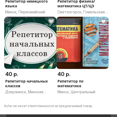
Репетитор немецкого
Репетитор физика/
языка
математика ЦТ/ЦЭ
Минск, Первомайский
Светлогорск, Гомельская
область
40 р.
40 р.
Репетитор начальных
Репетитор по
классов
математике
Дзержинск, Минская
Минск, Центральный
область
Kufar не несет ответственности за предлагаемый товар.