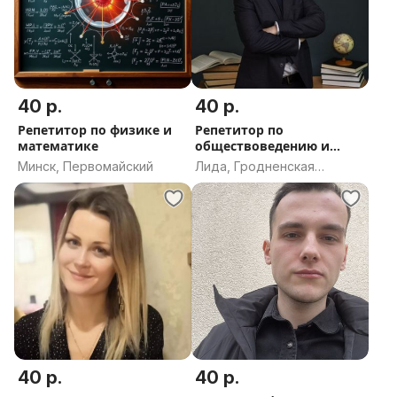
40 р.
40 р.
Репетитор по физике и
Репетитор по
математике
обществоведению и
истории для ЦЭ и Ц
Минск, Первомайский
Лида, Гродненская
область
40 р.
40 р.