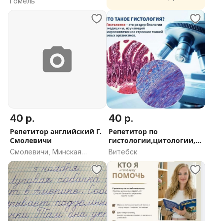
Гомель
40 р.
40 р.
Репетитор английский Г.
Репетитор по
Смолевичи
гистологии,цитологии,
эмбриологии
Смолевичи, Минская
Витебск
область