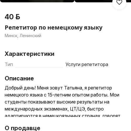
40 р.
Репетитор по немецкому языку
Минск, Ленинский
Характеристики
Тип
Услуги репетитора
Описание
Добрый день! Меня зовут Татьяна, я репетитор
немецкого языка с 15-летним опытом работы. Мои
студенты показывают высокие результаты на
международных экзаменах, ЦТ/ЦЭ, быстро
адаптируются в немецкоязычных странах, говорят
без страха и сомнений на занятиях и в странах
О продавце
изучаемого языка, сдают медицинский немецкий на