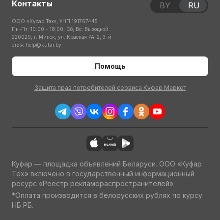
Контакты
BY
RU
ООО «Куфар Тех», УНП 191767445
Пн-Пт: 10:00 – 18:00; Сб, Вс: Выходной
220029, г. Минск, ул. Красная 7А-2, 3-й
этаж
help@kufar.by
Помощь
Защита прав потребителей сервиса Куфар Маркет
Куфар — площадка объявлений Беларуси. ООО «Куфар
Тех» включено в государственный информационный
ресурс «Реестр рекламораспространителей»
*Оплата производится в белорусских рублях по курсу
НБ РБ.