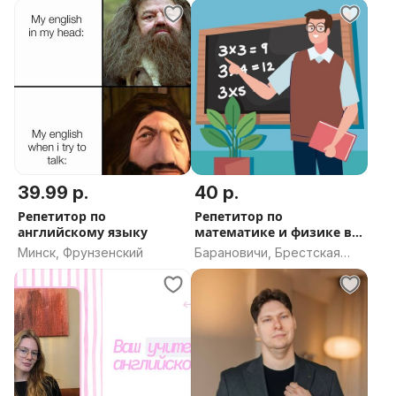
39.99 р.
40 р.
Репетитор по
Репетитор по
английскому языку
математике и физике в г.
Барановичи
Минск, Фрунзенский
Барановичи, Брестская
область