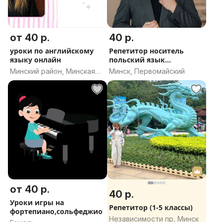
от 40 р.
40 р.
уроки по английскому
Репетитор носитель
языку онлайн
польский язык
польскому языку
Минский район, Минская
Минск, Первомайский
область
от 40 р.
40 р.
Уроки игры на
Репетитор (1-5 классы)
фортепиано,сольфеджио
Независимости пр, Минск