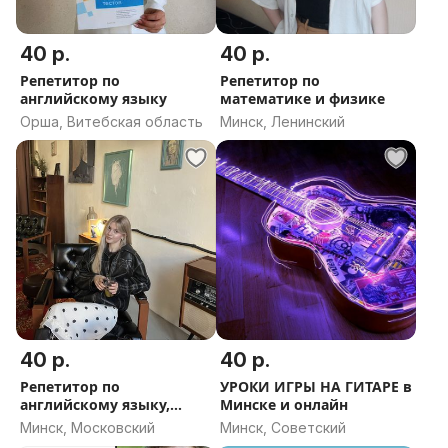
экзамену EPD в Венском университете
* подготовка к выезду в Германию, разговорного
немецкого языка.
40 р.
40 р.
*подготовка к олимпиаде по немецкому языку
Репетитор по
Репетитор по
английскому языку
математике и физике
*медицинский немецкий
Орша, Витебская область
Минск, Ленинский
Индивидуальный подход к каждому. Занятия
индивидуальные, парные, возможен вариант
групповых, онлайн на платформе Zoom. Учебные
материалы полностью предоставляю. Работаем
только на результат!
Оплата за 1 час занятий. Пишите и Я подберу Вам
наилучшее решение и наилучший план под Ваш
запрос
Татьяна Александровна
40 р.
40 р.
Репетитор по
УРОКИ ИГРЫ НА ГИТАРЕ в
английскому языку,
Минске и онлайн
ONLINE
Минск, Московский
Минск, Советский