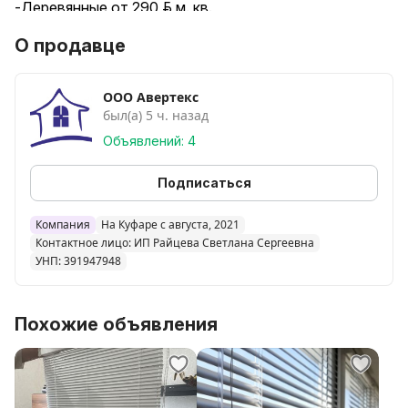
-Деревянные от 290 руб. м. кв.
Возможна отправка по Беларуси Белпочта /
О продавце
Европочта
ООО Авертекс
был(а) 5 ч. назад
Объявлений: 4
Подписаться
Компания
На Куфаре с августа, 2021
Контактное лицо: ИП Райцева Светлана Сергеевна
УНП: 391947948
Похожие объявления