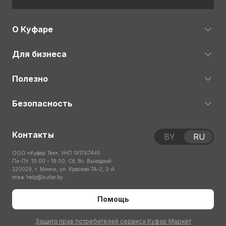
О Куфаре
Для бизнеса
Полезно
Безопасность
Контакты
BY
RU
ООО «Куфар Тех», УНП 191767445
Пн-Пт: 10:00 – 18:00; Сб, Вс: Выходной
220029, г. Минск, ул. Красная 7А-2, 3-й
этаж
help@kufar.by
Помощь
Защита прав потребителей сервиса Куфар Маркет