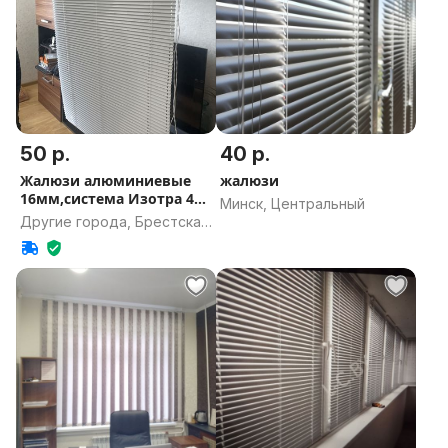
50 р.
40 р.
Жалюзи алюминиевые
жалюзи
16мм,система Изотра 4
Минск, Центральный
штуки
Другие города, Брестская
область