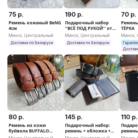
75 р.
190 р.
70 р.
Ремень кожаный BeNG
Подарочный набор
Ремень
4см
''ВСЁ ПОД РУКОЙ'' от
ТЁРКА
mir-remney.by
Минск, Центральный
Минск, Центральный
Минск,
Доставка по Беларуси
Доставка по Беларуси
Гаранти
Доставк
80 р.
145 р.
110 р.
Ремень из кожи
Подарочный набор:
Подаро
буйвола BUFFALO
ремень + обложка +
ремень
BELTS 4 см
ключница
ключн
Минск, Центральный
Минск, Центральный
Минск,