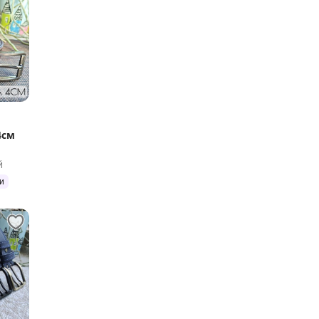
4см
й
и