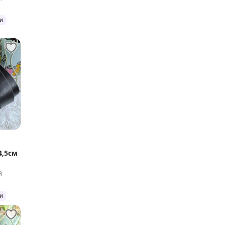
и
4,5см
й
и