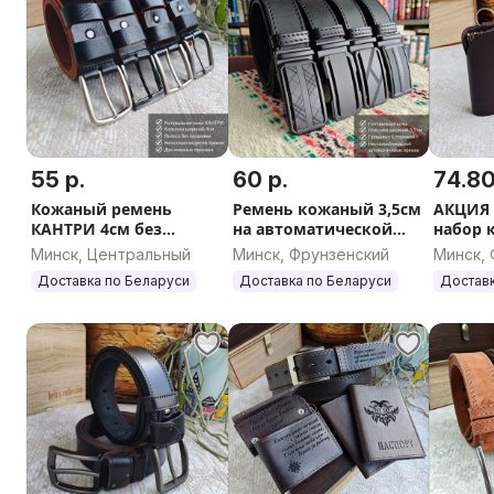
55 р.
60 р.
74.80
Кожаный ремень
Ремень кожаный 3,5см
АКЦИЯ
КАНТРИ 4см без
на автоматической
набор 
прошивки
пряжке
со ски
Минск, Центральный
Минск, Фрунзенский
Минск,
Доставка по Беларуси
Доставка по Беларуси
Доставк