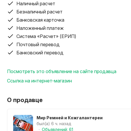
Наличный расчет
Доставка: почта 7 руб, курьер 14 руб
Самовывоз: ТД Ждановичи, Мир Моды2, пав.8
Безналичный расчет
Сайт: mir-remney.by
Банковская карточка
Инстаграм: mir.remney
Наложенный платеж
Система «Расчет» (ЕРИП)
Почтовый перевод
Банковский перевод
Посмотреть это объявление на сайте продавца
Ссылка на интернет-магазин
О продавце
Мир Ремней и Кожгалантереи
был(а) 6 ч. назад
Объявлений: 61