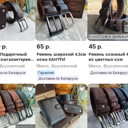
 р.
65 р.
45 р.
 Подарочный
Ремень широкий 4,5см
Ремень кожаный 
кожгалантереи
кожа КАНТРИ
из цветных кож
дкой 12%
 Фрунзенский
Минск, Фрунзенский
Минск, Фрунзенски
а по Беларуси
Гарантия
Доставка по Беларус
Доставка по Беларуси