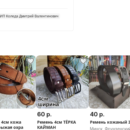
ИП Коледа Дмитрий Валентинович
60 р.
40 р.
 4см кожа
Ремень 4см ТЁРКА
Ремень кожаный 3
рыжая охра
КАЙМАН
Минск, Фрунзенски