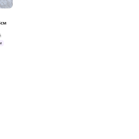
4см
й
и