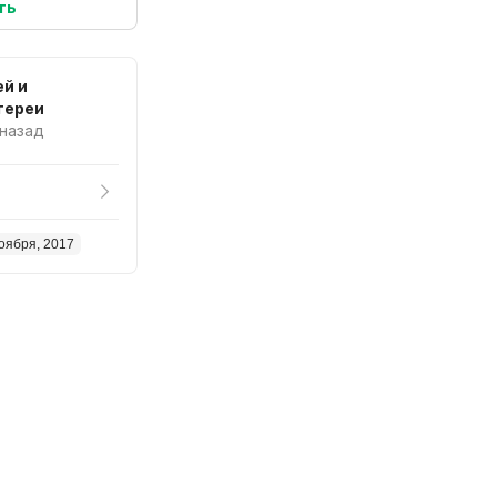
ть
й и
тереи
 назад
оября, 2017