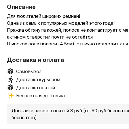
Описание
Для любителей широких ремней!
Одна из самых популярных моделей этого года!
Пряжка обтянута кожей, полоса не контактирует с м
актином отверстии почти не остаётся
Широкое поле полосы (4,5см), отлично подходит для
которую можно заказать у нас
.
Доставка и оплата
Цена без коробки 55 руб
Деревянная коробка 10 руб
Самовывоз
Гравировка 20 руб
Доставка курьером
.
Доставка почтой
~Цвет: чёрный
Бесплатная доставка
~Материал: натуральная кожа
~Ширина: 4,5 см
Доставка заказов почтой 8 руб (от 90 руб бесплатно)
~Длина: 115,120,125,130,135 см
бесплатно)
~Размер: регулируется самостоятельно
_________________________________