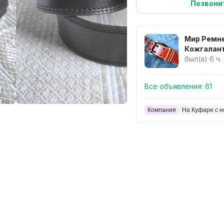
Позвони
Мир Ремне
Кожгалан
был(а) 6 ч.
Все объявления:
61
Компания
На Куфаре с н