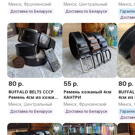
пряжка рамка
Минск, Фрунзенский
Минск, Центральный
Минск,
Доставка по Беларуси
Доставка по Беларуси
Гаранти
Доставк
80 р.
55 р.
80 р.
BUFFALO BELTS СССР
Ремень кожаный 4см
BUFFAL
Ремень 4см из кожи
КАНТРИ
4см из
буйвола
Минск, Центральный
Минск, Фрунзенский
Минск,
Доставка по Беларуси
Доставка по Беларуси
Гаранти
Доставк