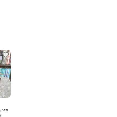
,5см
й