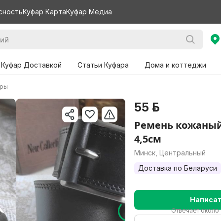
сность
Куфар Карта
Куфар Медиа
 Куфар Доставкой
Статьи Куфара
Дома и коттеджи
ары
55 р.
Ремень кожаны
4,5см
Минск, Центральный
Доставка по Беларуси
Написа
Отвечает около 