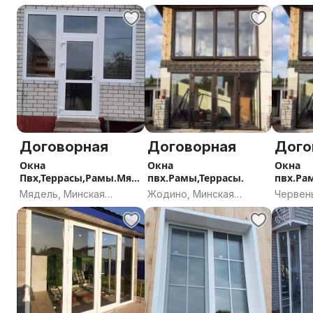
Договорная
Договорная
Дого
Окна
Окна
Окна
Пвх,Террасы,Рамы.Мяд
пвх.Рамы,Террасы.
пвх.Ра
ель и район
ень и р
Мядель, Минская
Жодино, Минская
Червен
область
область
област