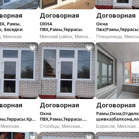
ворная
Договорная
Договорная
ВХ, Рамы,
ОКНА
Окна
ы, Беседки
ПВХ,Рамы,Террасы.
Пвх(Рамы,Террасы
низкие цены.
, Минская
Минский район, Минская
Плещеницы, Минск
ь
область
область
ворная
Договорная
Договорная
Окна
Рамы,Окна,Отделк
мы,Террасы.Кру
ПВХ,Рамы,Террасы.
шивка)балкона,л
-н
Столбцы и р-н
и,дом,дача
 Минская
Столбцы, Минская
Борисов, Минская
ь
область
область