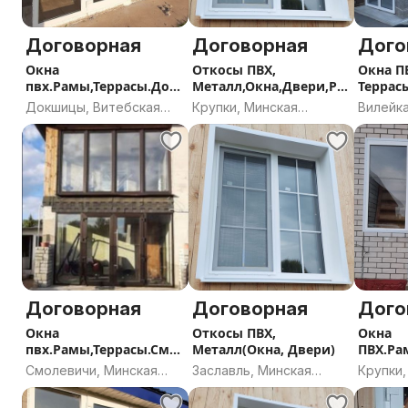
Договорная
Договорная
Дого
Окна
Откосы ПВХ,
Окна П
пвх.Рамы,Террасы.Док
Металл,Окна,Двери,Ра
Террас
шицы и район
мы,Террасы
Докшицы, Витебская
Крупки, Минская
Вилейка
область
область
област
Договорная
Договорная
Дого
Окна
Откосы ПВХ,
Окна
пвх.Рамы,Террасы.Смо
Металл(Окна, Двери)
ПВХ.Ра
левичи и р-н
пки и р
Смолевичи, Минская
Заславль, Минская
Крупки,
область
область
област