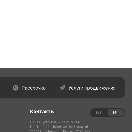
Рассрочка
Услуги продвижения
Контакты
BY
RU
ООО «Куфар Тех», УНП 191767445
Пн-Пт: 10:00 – 18:00; Сб, Вс: Выходной
220029, г. Минск, ул. Красная 7А-2, 3-й