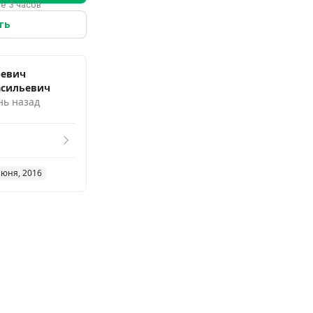
ие 3 часов
ть
ревич
асильевич
нь назад
июня, 2016