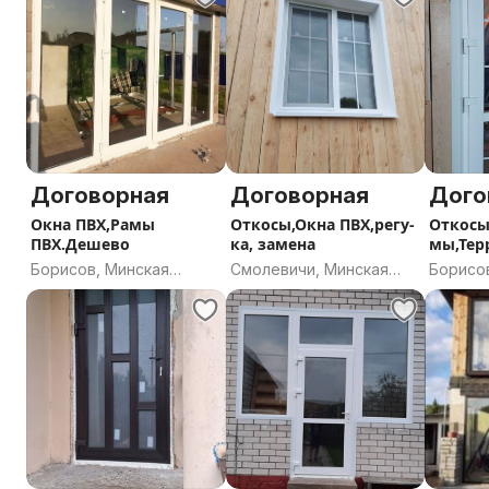
Договорная
Договорная
Дого
Окна ПВХ,Рамы
Откосы,Окна ПВХ,регу-
Откосы
ПВХ.Дешево
ка, замена
мы,Тер
Борисов, Минская
Смолевичи, Минская
Борисо
область
область
област