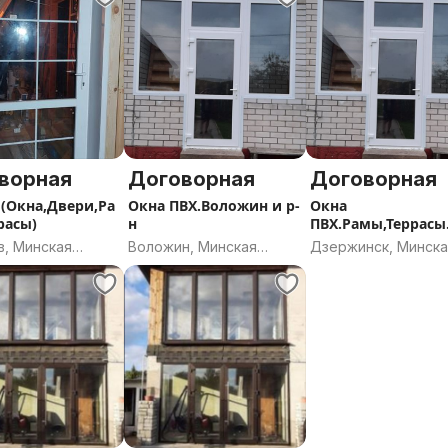
ворная
Договорная
Договорная
(Окна,Двери,Ра
Окна ПВХ.Воложин и р-
Окна
расы)
н
ПВХ.Рамы,Террас
ево. Дзержинск и 
в, Минская
Воложин, Минская
Дзержинск, Минск
ь
область
область