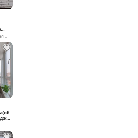
)
ая
а(об
оджи