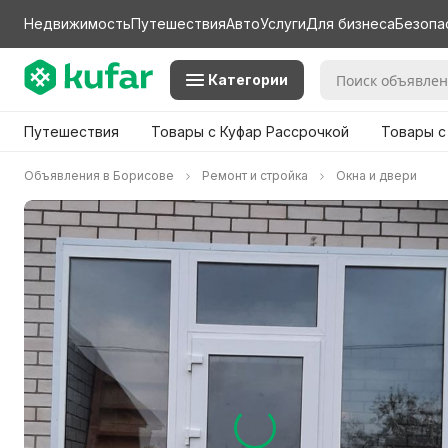
Недвижимость
Путешествия
Авто
Услуги
Для бизнеса
Безопа
Категории
Путешествия
Товары с Куфар Рассрочкой
Товары с
Объявления в Борисове
Ремонт и стройка
Окна и двери