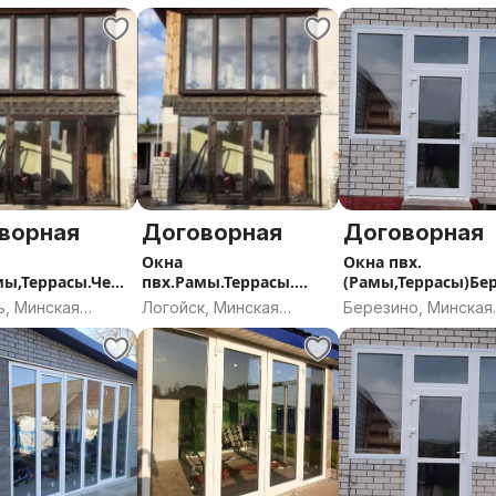
ворная
Договорная
Договорная
Окна
Окна пвх.
мы,Террасы.Черв
пвх.Рамы.Террасы.
(Рамы,Террасы)Бе
-н
Логойск и р-н.
но и р-н
ь, Минская
Логойск, Минская
Березино, Минская
ь
область
область