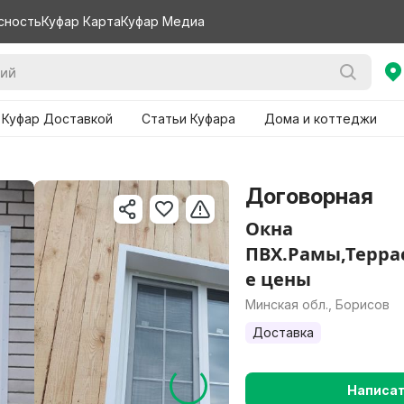
сность
Куфар Карта
Куфар Медиа
 Куфар Доставкой
Статьи Куфара
Дома и коттеджи
Договорная
Окна
ПВХ.Рамы,Терр
е цены
Минская обл., Борисов
Доставка
Написа