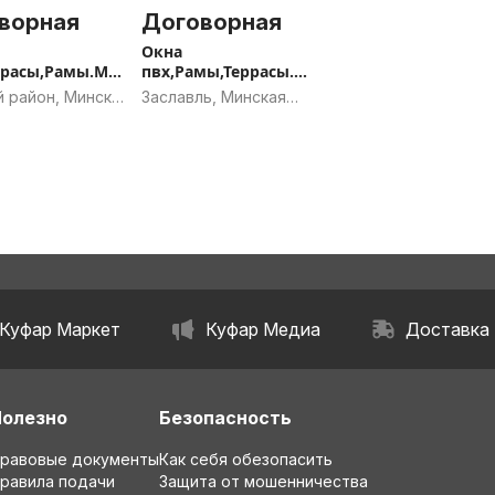
ворная
Договорная
Окна
ррасы,Рамы.Мин
пвх,Рамы,Террасы.
н
Заславль и р-н
 район, Минская
Заславль, Минская
ь
область
Куфар Маркет
Куфар Медиа
Доставка
Полезно
Безопасность
равовые документы
Как себя обезопасить
равила подачи
Защита от мошенничества