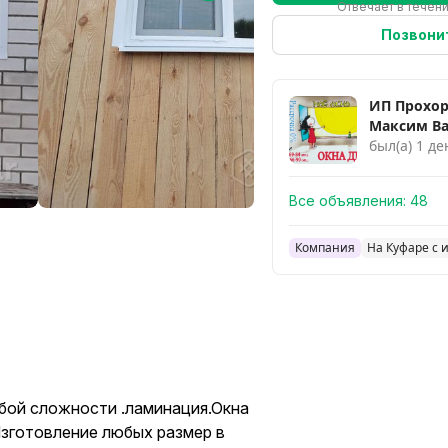
Отвечает в течен
Позвони
ИП Прохо
Максим В
был(а) 1 де
Все объявления:
48
Компания
На Куфаре с 
юбой сложности .ламинация.Окна
Изготовление любых размер в