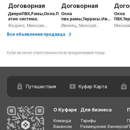
Договорная
Договорная
Дого
ДвериПВХ,Рамы,Окна.П
Окна
Окна
атио система.
пвх.рамы,Террасы.Иве
ПВХ.Те
нец и р-н.
ск и р-
Жодино, Минская
Ивенец, Минская
Минский
область
область
област
Все объявления продавца
Kufar не несет ответственности за предлагаемый товар.
Путешествия
Куфар Карта
О Куфаре
Для бизнеса
Команда
Тарифы
П
Вакансии
Размещение баннеров
П