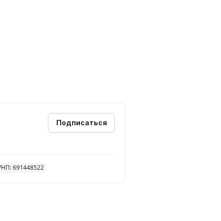
расиво и по доступной цене
Подписаться
УНП: 691448522