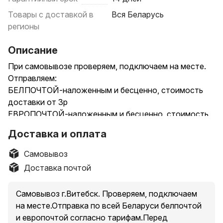
Товары с доставкой в
Вся Беларусь
регионы
Описание
При самовывозе проверяем, подключаем на месте.
Отправляем:
БЕЛПОЧТОЙ-наложенным и бесценно, стоимость
доставки от 3р
ЕВРОПОЧТОЙ-наложенным и бесценно, стоимость
доставки от 2.49
Доставка и оплата
СМОТРИТЕ ДРУГИЕ МОИ ОБЪЯВЛЕНИЯ !!!
_____________________________________________________________
Самовывоз
Настольные зеркальные часы DS-3618L разных
Доставка почтой
цветов!
Зелёные
Самовывоз г.Витебск. Проверяем, подключаем
Белые
на месте.Отправка по всей Беларуси белпочтой
Красные
и европочтой согласно тарифам.Перед
Электронные часы с интересным зеркальным