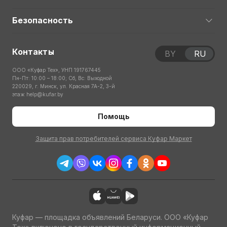
Безопасность
Контакты
BY
RU
ООО «Куфар Тех», УНП 191767445
Пн-Пт: 10:00 – 18:00; Сб, Вс: Выходной
220029, г. Минск, ул. Красная 7А-2, 3-й
этаж
help@kufar.by
Помощь
Защита прав потребителей сервиса Куфар Маркет
Куфар — площадка объявлений Беларуси. ООО «Куфар