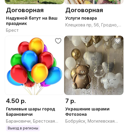
Договорная
Договорная
Надувной батут на Ваш
Услуги повара
праздник
Клецкова пр, 56, Гродно,
Брест
Гродненская область
4.50 р.
7 р.
Гелиевые шары город
Украшение шарами
Барановичи
Фотозона
Барановичи, Брестская
Бобруйск, Могилевская
область
область
Выезд в регионы