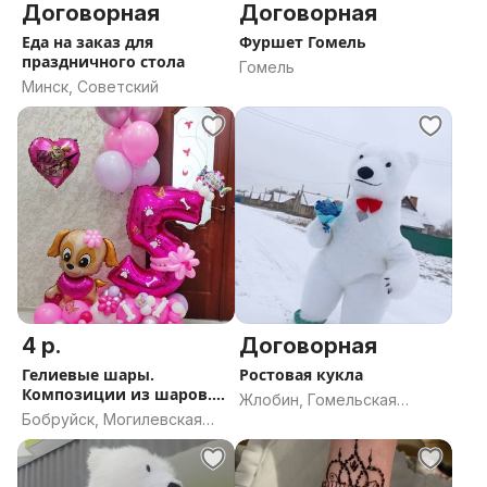
Договорная
Договорная
Еда на заказ для
Фуршет Гомель
праздничного стола
Гомель
Минск, Советский
4 р.
Договорная
Гелиевые шары.
Ростовая кукла
Композиции из шаров.
Жлобин, Гомельская
Оформ-е шарами
Бобруйск, Могилевская
область
область