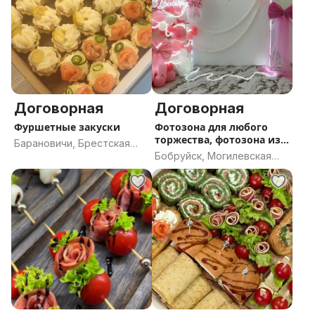
Договорная
Договорная
Фуршетные закуски
Фотозона для любого
торжества, фотозона из
Барановичи, Брестская
пайеток
Бобруйск, Могилевская
область
область