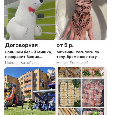
Договорная
от 5 р.
Большой белый мишка,
Михенди. Росьпись по
поздравит Ваших
телу. Временное тату.
близких
Акция
Полоцк, Витебская
Минск, Ленинский
область