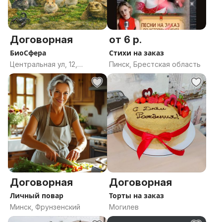
Договорная
от 6 р.
БиоСфера
Стихи на заказ
Центральная ул, 12,
Пинск, Брестская область
агрогородок Новка,
Новкинский сельсовет,
Витебский район,
Витебская область
Договорная
Договорная
Личный повар
Торты на заказ
Минск, Фрунзенский
Могилев