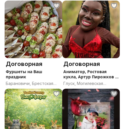
Договорная
Договорная
Фуршеты на Ваш
Аниматор, Ростовая
праздник
кукла, Артур Пирожков и
другие
Барановичи, Брестская
Глуск, Могилевская
область
область