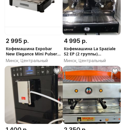
2 995 р.
4 995 р.
Кофемашина Expobar
Кофемашина La Spaziale
New Elegance Mini Pulser 1
S2 EP (2 группы)
GR Black ИСПАНИЯ
полуавтоматическая
Минск, Центральный
Минск, Центральный
ВЫСОКАЯ ГРУППА
1 400 р.
2 350 р.