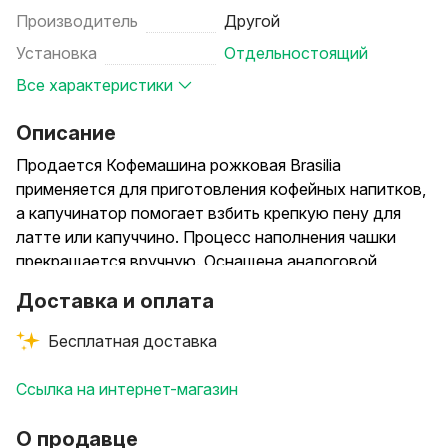
Производитель
Другой
Установка
Отдельностоящий
Все характеристики
Описание
Продается Кофемашина рожковая Brasilia
применяется для приготовления кофейных напитков,
а капучинатор помогает взбить крепкую пену для
латте или капуччино. Процесс наполнения чашки
прекращается вручную. Оснащена аналоговой
панелью управления, ротационной помпой.
Доставка и оплата
Присутствуют световые индикаторы включения
помпы, об окончании работы оповещает
Бесплатная доставка
специальный сигнал. Подогреватель чашек от
бойлера
Ссылка на интернет-магазин
О продавце