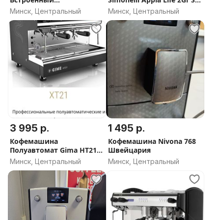
Кофемолкой.
черная, высокие группы,
Минск, Центральный
Минск, Центральный
экономайзер,
полуавтомат. ИТАЛИЯ
3 995 р.
1 495 р.
Кофемашина
Кофемашина Nivona 768
Полуавтомат Gima HT21
Швейцария
ИТАЛИЯ Высокая Группа
Минск, Центральный
Минск, Центральный