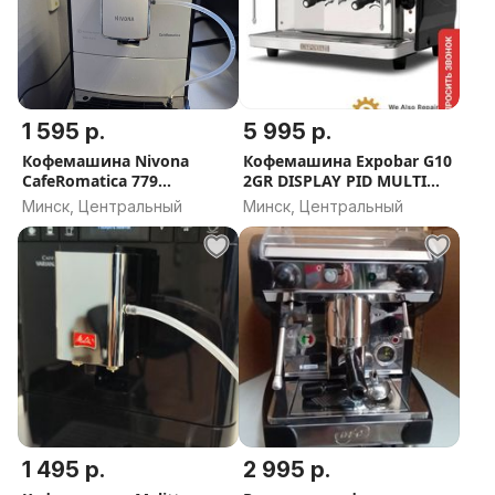
1 595 р.
5 995 р.
Кофемашина Nivona
Кофемашина Expobar G10
CafeRomatica 779
2GR DISPLAY PID MULTI
ШВЕЙЦАРИЯ
BOILER GREY TA (высокая
Минск, Центральный
Минск, Центральный
база)
1 495 р.
2 995 р.