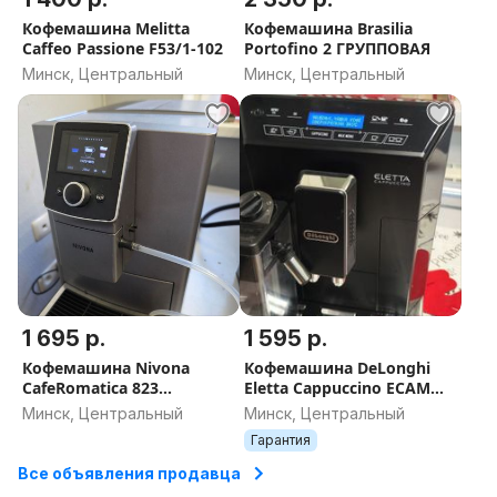
Кофемашина Melitta
Кофемашина Brasilia
Caffeo Passione F53/1-102
Portofino 2 ГРУППОВАЯ
Минск, Центральный
Минск, Центральный
1 695 р.
1 595 р.
Кофемашина Nivona
Кофемашина DeLonghi
CafeRomatica 823
Eletta Cappuccino ECAM
ШВЕЙЦАРИЯ
44.660.B ИТАЛИЯ
Минск, Центральный
Минск, Центральный
Гарантия
Все объявления продавца