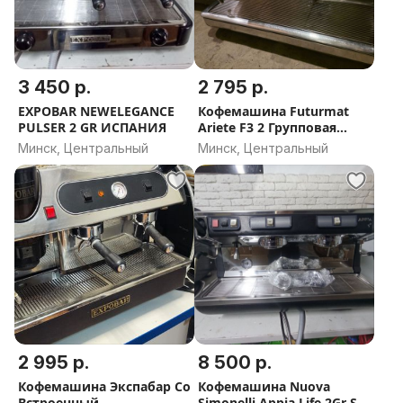
3 450 р.
2 795 р.
EXPOBAR NEWELEGANCE
Кофемашина Futurmat
PULSER 2 GR ИСПАНИЯ
Ariete F3 2 Групповая
ИТАЛИЯ
Минск, Центральный
Минск, Центральный
2 995 р.
8 500 р.
Кофемашина Экспабар Со
Кофемашина Nuova
Встроенный
Simonelli Appia Life 2Gr S