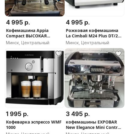
4 995 р.
4 995 р.
Кофемашина Appia
Рожковая кофемашина
Compact ВЫСОКАЯ
La Cimbali M24 Plus DT/2
ГРУППА 2 Gr V (Nuova
ИТАЛИЯ
Минск, Центральный
Минск, Центральный
Simonelli, Италия)
1 995 р.
3 495 р.
Кофеварка эспрессо WMF
кофемашины EXPOBAR
1000
New Elegance Mini Control
1GR Испания