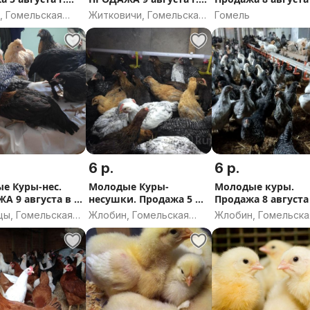
.
Житковичи и району
Гомель.
, Гомельская
Житковичи, Гомельская
Гомель
ь
область
6 р.
6 р.
е Куры-нес.
Молодые Куры-
Молодые куры.
 9 августа в г.
несушки. Продажа 5 и
Продажа 8 августа 
цы и деревн
8 августа в г. Жлобин.
Жлобин.
цы, Гомельская
Жлобин, Гомельская
Жлобин, Гомельска
ь
область
область