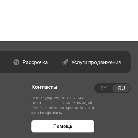
Рассрочка
Услуги продвижения
Контакты
BY
RU
ООО «Куфар Тех», УНП 191767445
Пн-Пт: 10:00 – 18:00; Сб, Вс: Выходной
220029, г. Минск, ул. Красная 7А-2, 3-й
этаж
help@kufar.by
Помощь