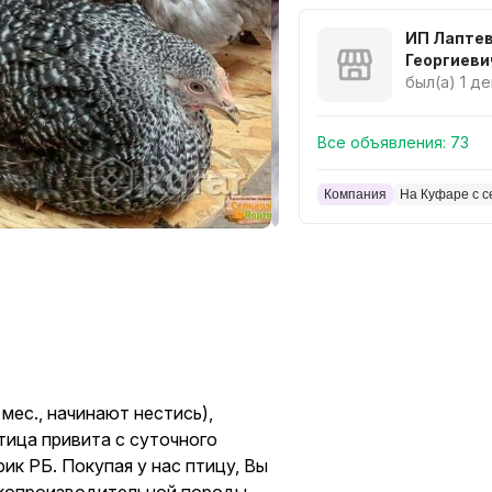
ИП Лапте
Георгиеви
был(а) 1 д
Все объявления:
73
Компания
На Куфаре с с
ес., начинают нестись),
я птица привита с суточного
ик РБ. Покупая у нас птицу, Вы