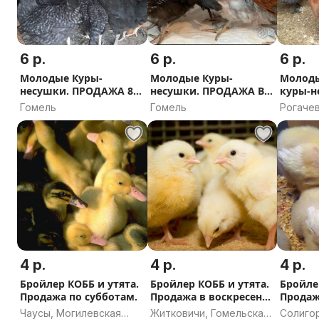
6 р.
6 р.
6 р.
Молодые Куры-
Молодые Куры-
Молоды
несушки. ПРОДАЖА 8
несушки. ПРОДАЖА В
куры-не
августа в г. Гомель.
СРЕДУ 5 августа в г.
Рогачев
Гомель
Гомель
Рогачев
Гомель.
област
4 р.
4 р.
4 р.
Бройлер КОББ и утята.
Бройлер КОББ и утята.
Бройле
Продажа по субботам.
Продажа в воскресенье
Продаж
2.08.
воскре
Чаусы, Могилевская
Житковичи, Гомельская
Солиго