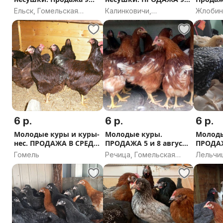
августа г. Ельск.
августа г.
Жлобин
Ельск, Гомельская
Калинковичи,
Жлобин
Калинковичи.
область
Гомельская область
област
6 р.
6 р.
6 р.
Молодые куры и куры-
Молодые куры.
Молоды
нес. ПРОДАЖА В СРЕДУ
ПРОДАЖА 5 и 8 августа
ПРОДАЖА
5 августа в г. Гомель
г Речица.
Лельчи
Гомель
Речица, Гомельская
Лельчи
область
област