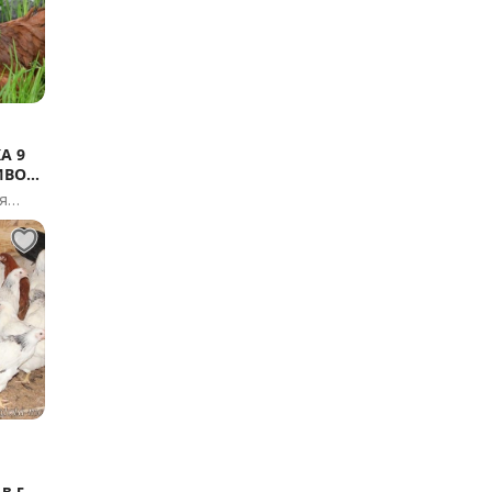
А 9
ИВОЗ
я
в г.