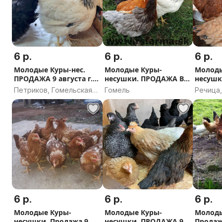
6 р.
6 р.
6 р.
Молодые Куры-нес.
Молодые Куры-
Молоды
ПРОДАЖА 9 августа г.
несушки. ПРОДАЖА В
несушк
Петриков.
СРЕДУ 5 августа в г.
августа
Петриков, Гомельская
Гомель
Речица
Гомель.
область
област
6 р.
6 р.
6 р.
Молодые Куры-
Молодые Куры-
Молоды
несушки. Продажа 9
несушки. ПРОДАЖА 9
Продажа