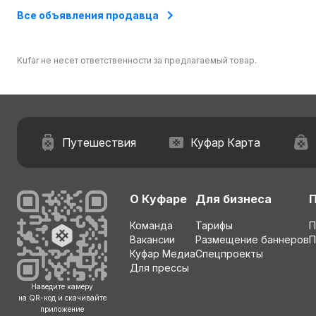
область
область
област
Все объявления продавца
Kufar не несет ответственности за предлагаемый товар.
Путешествия
Куфар Карта
О Куфаре
Для бизнеса
Команда
Тарифы
П
Вакансии
Размещение баннеров
П
Куфар Медиа
Спецпроекты
Для прессы
Наведите камеру
на QR-код и скачивайте
приложение