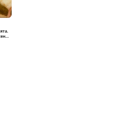
ята.
сенье
ь