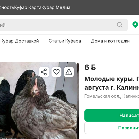
сность
Куфар Карта
Куфар Медиа
 Куфар Доставкой
Статьи Куфара
Дома и коттеджи
6 р.
Молодые куры. 
августа г. Калин
Гомельская обл., Калинк
Написа
Позвони