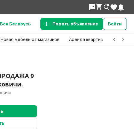
Вся Беларусь
Подать объявление
Войти
Новая мебель от магазинов
Аренда квартир
Детские 
ПРОДАЖА 9
ковичи.
овичи
ть
ть