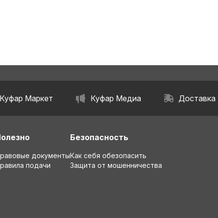
ь
область
Куфар Маркет
Куфар Медиа
Доставка
Полезно
Безопасность
равовые документы
Как себя обезопасить
равила подачи
Защита от мошенничества