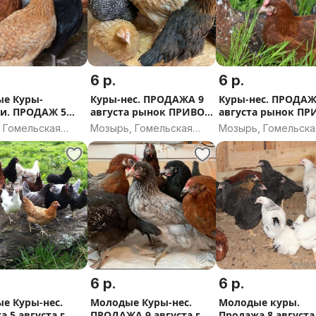
6 р.
6 р.
е Куры-
Куры-нес. ПРОДАЖА 9
Куры-нес. ПРОДАЖ
и. ПРОДАЖ 5
августа рынок ПРИВОЗ
августа рынок ПР
 г. Речица
г.Мозырь.
г .Мозырь .
, Гомельская
Мозырь, Гомельская
Мозырь, Гомельска
ь
область
область
6 р.
6 р.
е Куры-нес.
Молодые Куры-нес.
Молодые куры.
 5 августа г.
ПРОДАЖА 9 августа г.
Продажа 8 августа 