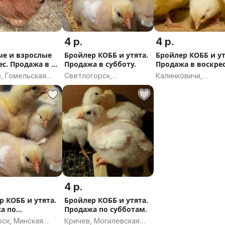
4 р.
4 р.
е и взрослые
Бройлер КОББ и утята.
Бройлер КОББ и ут
с. Продажа в г.
Продажа в субботу.
Продажа в воскре
 .
9.08
, Гомельская
Светлогорск,
Калинковичи,
ь
Гомельская область
Гомельская област
4 р.
р КОББ и утята.
Бройлер КОББ и утята.
а по
Продажа по субботам.
сеньям.
рск, Минская
Кричев, Могилевская