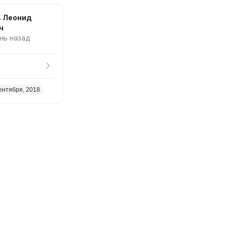
в Леонид
ч
ень назад
ентября, 2018