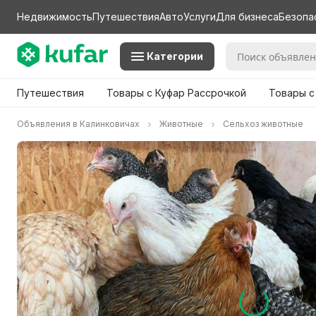
Недвижимость
Путешествия
Авто
Услуги
Для бизнеса
Безопа
Категории
Путешествия
Товары с Куфар Рассрочкой
Товары с
Объявления в Калинковичах
Животные
Сельхоз животные