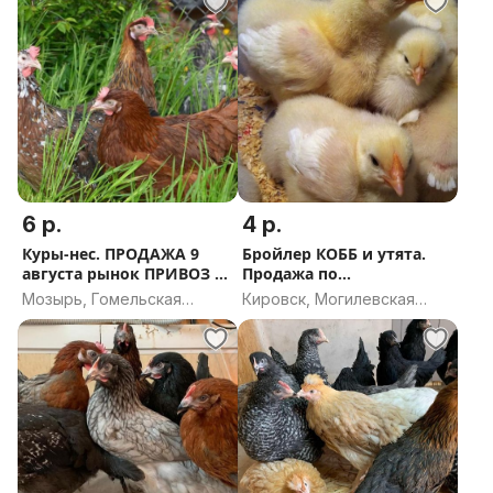
6 р.
4 р.
Куры-нес. ПРОДАЖА 9
Бройлер КОББ и утята.
августа рынок ПРИВОЗ г
Продажа по
.Мозырь .
воскресеньям
Мозырь, Гомельская
Кировск, Могилевская
область
область