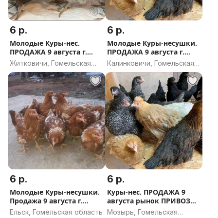
6 р.
6 р.
Молодые Куры-нес.
Молодые Куры-несушки.
ПРОДАЖА 9 августа г.
ПРОДАЖА 9 августа г.
Житковичи и району
Калинковичи.
Житковичи, Гомельская
Калинковичи, Гомельская
область
область
6 р.
6 р.
Молодые Куры-несушки.
Куры-нес. ПРОДАЖА 9
Продажа 9 августа г.
августа рынок ПРИВОЗ
Ельск.
г.Мозырь.
Ельск, Гомельская область
Мозырь, Гомельская