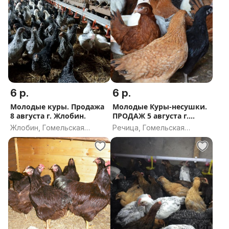
6 р.
6 р.
Молодые куры. Продажа
Молодые Куры-несушки.
8 августа г. Жлобин.
ПРОДАЖ 5 августа г.
Речица
Жлобин, Гомельская
Речица, Гомельская
область
область