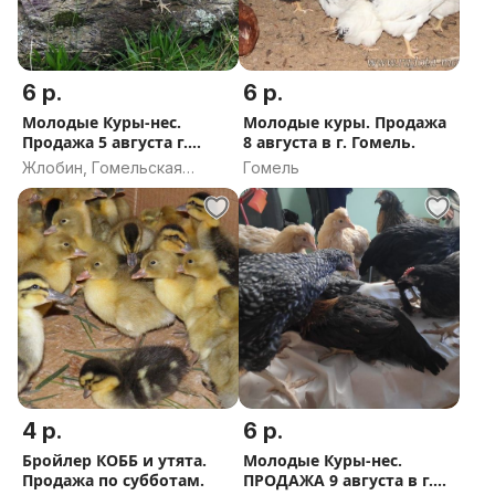
6 р.
6 р.
Молодые Куры-нес.
Молодые куры. Продажа
Продажа 5 августа г.
8 августа в г. Гомель.
Жлобин.
Жлобин, Гомельская
Гомель
область
4 р.
6 р.
Бройлер КОББ и утята.
Молодые Куры-нес.
Продажа по субботам.
ПРОДАЖА 9 августа в г.