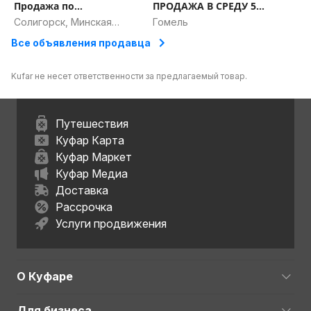
Продажа по
ПРОДАЖА В СРЕДУ 5
воскресеньям.
августа в г. Гомель.
Солигорск, Минская
Гомель
область
Все объявления продавца
Kufar не несет ответственности за предлагаемый товар.
Путешествия
Куфар Карта
Куфар Маркет
Куфар Медиа
Доставка
Рассрочка
Услуги продвижения
О Куфаре
Для бизнеса