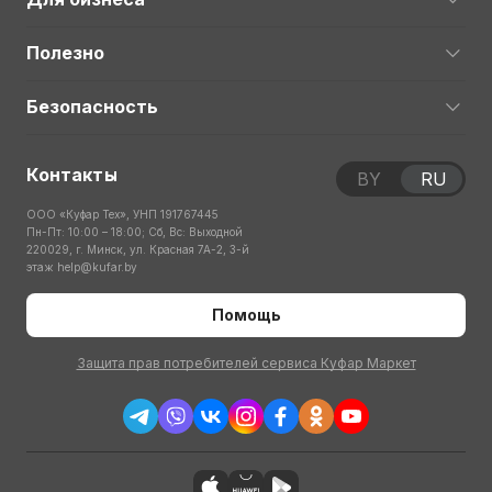
Полезно
Безопасность
Контакты
BY
RU
ООО «Куфар Тех», УНП 191767445
Пн-Пт: 10:00 – 18:00; Сб, Вс: Выходной
220029, г. Минск, ул. Красная 7А-2, 3-й
этаж
help@kufar.by
Помощь
Защита прав потребителей сервиса Куфар Маркет