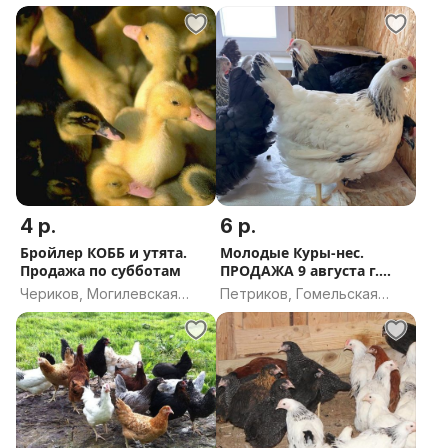
область
4 р.
6 р.
Бройлер КОББ и утята.
Молодые Куры-нес.
Продажа по субботам
ПРОДАЖА 9 августа г.
Петриков.
Чериков, Могилевская
Петриков, Гомельская
область
область