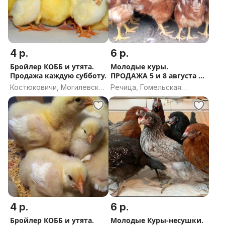
4 р.
6 р.
Бройлер КОББ и утята.
Молодые куры.
Продажа каждую субботу.
ПРОДАЖА 5 и 8 августа г
Речица.
Костюковичи, Могилевская
Речица, Гомельская
область
область
4 р.
6 р.
Бройлер КОББ и утята.
Молодые Куры-несушки.