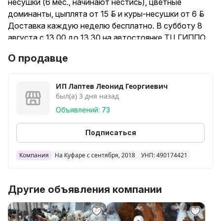
несушки (6 мес., начинают нестись), цветные
доминанты, цыплята от 15 руб. и куры-несушки от 6 руб.
Доставка каждую неделю бесплатно. В субботу 8
августа с 13.00 до 13.30 на автостоянке ТЦ ГИППО
по речицкому проспекту г. Гомель в огромном
О продавце
ассортименте будут продаваться куры-несушки
высокопроизводительных яйценоских пород
ведущих самых лучших птицефабрик РБ: Хайсекс,
ИП Лаптев Леонид Георгиевич
был(а) 3 дня назад
Ломан Браун, Декалб, Легорн, Тетра, Сусекс,
Доминант от 4,5 до 6 мес., а также взрослые куры-
Объявлений: 73
несушки. Вся птица прошла вакцинацию с суточного
возраста по графику вакцинации. Гарантия качества.
Подписаться
Не надо ждать обещанных заказов очень долго.
Приезжайте в указанное время и выбирайте на месте
Компания
На Куфаре с сентября, 2018
УНП: 490174421
огромный выбор кур разных пород, возрастов и
цветов окраски с гарантией качества. Цена зависит
Другие объявления компании
от возраста и породы. Заказ по телефону. На
сообщение не отвечаю.