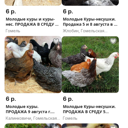
6 р.
6 р.
Молодые куры и куры-
Молодые Куры-несушки.
нес. ПРОДАЖА В СРЕДУ 5
Продажа 5 и 8 августа в г.
августа в г. Гомель
Жлобин.
Гомель
Жлобин, Гомельская
область
6 р.
6 р.
Молодые куры.
Молодые Куры-несушки.
ПРОДАЖА 9 августа г.
ПРОДАЖА В СРЕДУ 5
Калинковичи.
августа в г. Гомель.
Калинковичи, Гомельская
Гомель
область