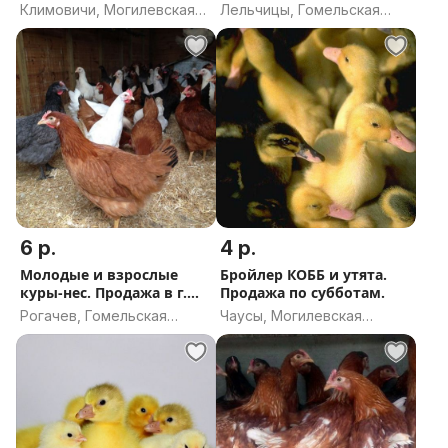
Лельчицы и деревн
Климовичи, Могилевская
Лельчицы, Гомельская
область
область
6 р.
4 р.
Молодые и взрослые
Бройлер КОББ и утята.
куры-нес. Продажа в г.
Продажа по субботам.
Рогачев .
Рогачев, Гомельская
Чаусы, Могилевская
область
область