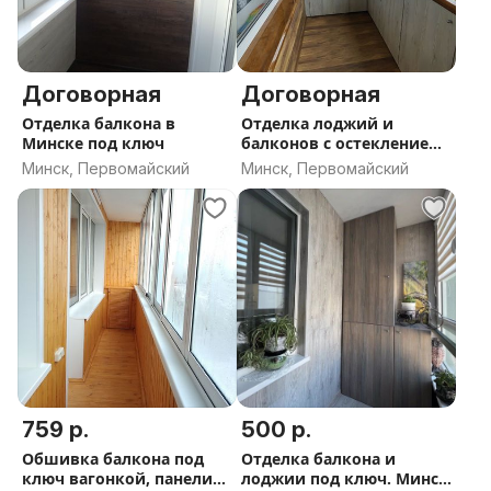
Договорная
Договорная
Отделка балкона в
Отделка лоджий и
Минске под ключ
балконов с остеклением.
Минск
Минск, Первомайский
Минск, Первомайский
759 р.
500 р.
Обшивка балкона под
Отделка балкона и
ключ вагонкой, панели
лоджии под ключ. Минск