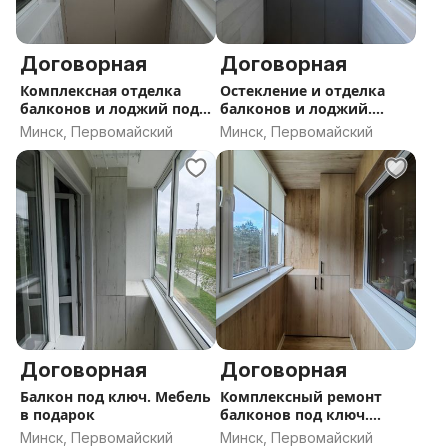
балкона или лоджии
Остекление, утепление и обшивка балконов и
Договорная
Договорная
лоджий под ключ
Комплексная отделка
Остекление и отделка
балконов и лоджий под
балконов и лоджий.
ключ
Минск
Минск, Первомайский
Минск, Первомайский
Договорная
Договорная
Балкон под ключ. Мебель
Комплексный ремонт
в подарок
балконов под ключ.
Минск
Минск, Первомайский
Минск, Первомайский