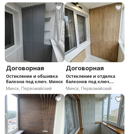
Договорная
Договорная
Остекление и обшивка
Остекление и отделка
балкона под ключ. Минск
балконов под ключ.
Минск
Минск, Первомайский
Минск, Первомайский