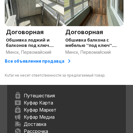
Договорная
Договорная
Обшивка лоджий и
Обшивка балкона с
балконов под ключ.
мебелью ''под ключ''.
Недорого
Минск
Минск, Первомайский
Минск, Первомайский
Все объявления продавца
Kufar не несет ответственности за предлагаемый товар.
Путешествия
Куфар Карта
Куфар Маркет
Куфар Медиа
Доставка
Рассрочка