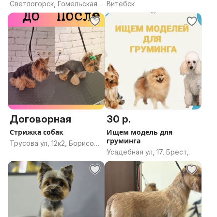
тримминг
еский уход.
Светлогорск, Гомельская
Витебск
область
Договорная
30 р.
Стрижка собак
Ищем модель для
груминга
Трусова ул, 12к2, Борисов,
Усадебная ул, 17, Брест,
Борисовский район,
Брестская область
Минская область