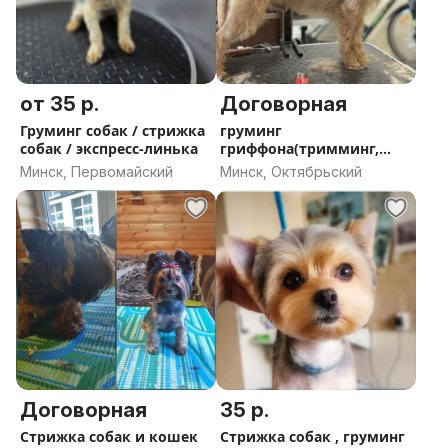
от 35 р.
Договорная
Груминг собак / стрижка
груминг
собак / экспресс-линька
гриффона(тримминг,
стрижка)
Минск, Первомайский
Минск, Октябрьский
Договорная
35 р.
Стрижка собак и кошек
Стрижка собак , груминг