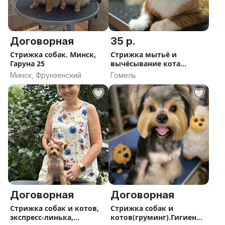
Договорная
35 р.
Стрижка собак. Минск,
Стрижка мытьё и
Гаруна 25
вычёсывание кота
кошки Гомель
Минск, Фрунзенский
Гомель
Договорная
Договорная
Стрижка собак и котов,
Стрижка собак и
экспресс-линька,
котов(груминг).Гигиенич