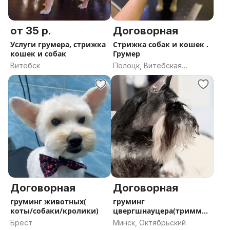
от 35 р.
Договорная
Услуги грумера, стрижка
Стрижка собак и кошек .
кошек и собак
Грумер
Витебск
Полоцк, Витебская
область
Договорная
Договорная
груминг животных(
груминг
коты/собаки/кролики)
цвергшнауцера(триммин
г)
Брест
Минск, Октябрьский