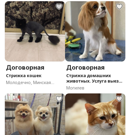
Договорная
Договорная
Стрижка кошек
Стрижка домашних
животных. Услуга выезд
Молодечно, Минская
на дом.
Могилев
область