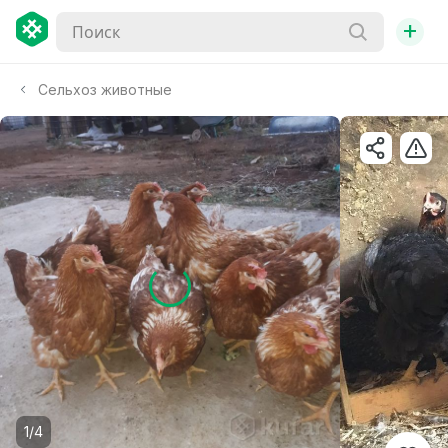
+
Сельхоз животные
1/4