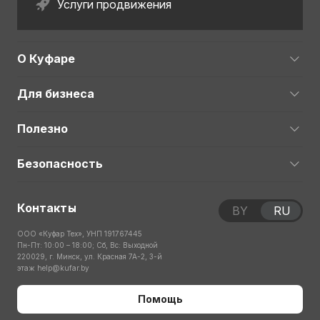
Услуги продвижения
О Куфаре
Для бизнеса
Полезно
Безопасность
Контакты
BY
RU
ООО «Куфар Тех», УНП 191767445
Пн-Пт: 10:00 – 18:00; Сб, Вс: Выходной
220029, г. Минск, ул. Красная 7А-2, 3-й
этаж
help@kufar.by
Помощь