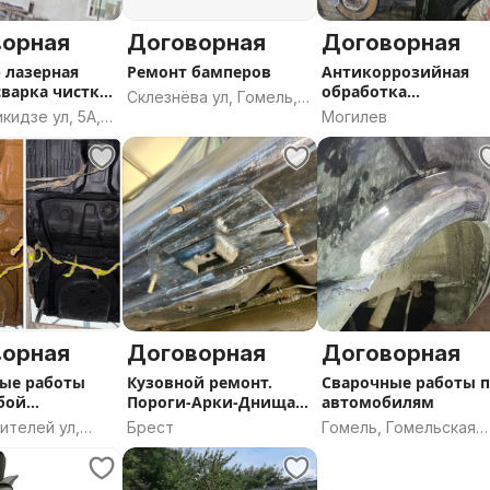
ворная
Договорная
Договорная
 лазерная
Ремонт бамперов
Антикоррозийная
сварка чистка
обработка
Склезнёва ул, Гомель,
ера
автомобиля
идзе ул, 5А,
Могилев
Гомельская область
, Борисовский
инская
ворная
Договорная
Договорная
ые работы
Кузовной ремонт.
Сварочные работы 
бой
Пороги-Арки-Днища
автомобилям
ти и
Авто
ителей ул,
Брест
Гомель, Гомельская
ти
42, Брест,
область
ая область