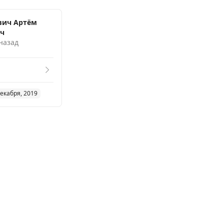
вич Артём
ич
 назад
декабря, 2019