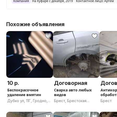
Компания
На Куфаре с декабря, 2019
Контактное лицо: Артём
Похожие объявления
10 р.
Договорная
Дого
Беспокрасочное
Сварка авто любых
Антико
удаление вмятин
видов
обработ
Перевар
Дубко ул, 11Г, Гродно,
Брест, Брестская
Брест
Гродненская область
область