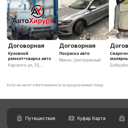
Договорная
Договорная
Дого
Кузовной
Покраска авто
Сварочн
ремонт+сварка авто
малярны
Минск, Центральный
Карского ул, 33,
Бобруйс
Гродно, Гродненская
область
область
Kufar не несет ответственности за предлагаемый товар.
Путешествия
Куфар Карта