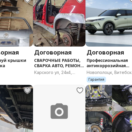
ворная
Договорная
Договорная
руй крышки
СВАРОЧНЫЕ РАБОТЫ,
Профессиональная
ка
СВАРКА АВТО, РЕМОНТ
антикоррозийная
АРОК, ПОРОГО
обработка
Карского ул, 24к4,
Новополоцк, Витебск
электромобилей
Гродно, Гродненская
область
Гарантия
область