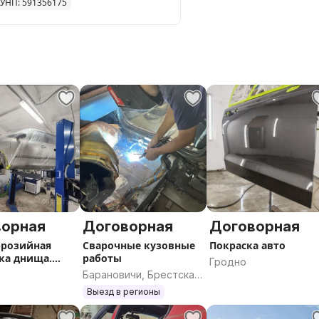
УНП: 591356175
ворная
Договорная
Договорная
ррозийная
Сварочные кузовные
Покраска авто
ка днища.
работы
Гродно
ка порогов
Барановичи, Брестская
область
Выезд в регионы