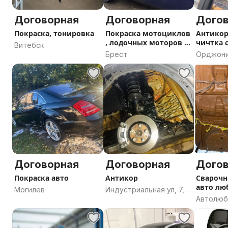
Договорная
Договорная
Дого
Покраска, тонировка
Покраска мотоциклов
Антикор
, лодочных моторов ,
чичтка 
Витебск
покраска
вин ном
Брест
Орджоник
Борисов
район, М
область
Договорная
Договорная
Дого
Покраска авто
Антикор
Сварочн
авто лю
Могилев
Индустриальная ул, 7,
сложнос
Автолюб
Гродно, Гродненская
срочнос
1блок1к1
область
Брестск