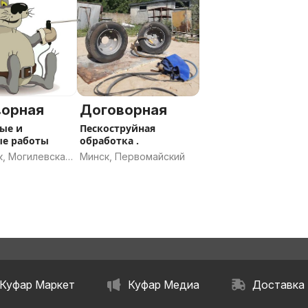
ворная
Договорная
ые и
Пескоструйная
е работы
обработка .
к, Могилевская
Минск, Первомайский
Куфар Маркет
Куфар Медиа
Доставка