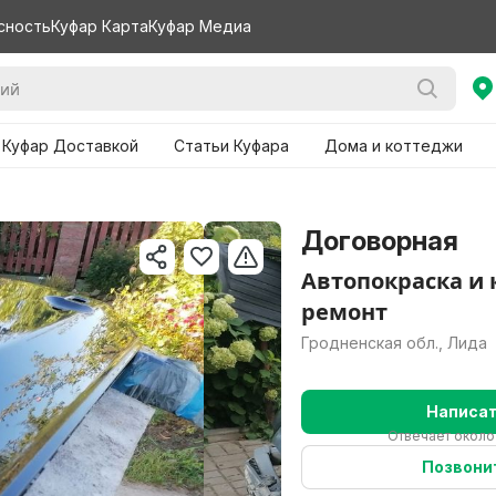
сность
Куфар Карта
Куфар Медиа
 Куфар Доставкой
Статьи Куфара
Дома и коттеджи
Договорная
Автопокраска и 
ремонт
Гродненская обл., Лида
Написа
Отвечает около
Позвони