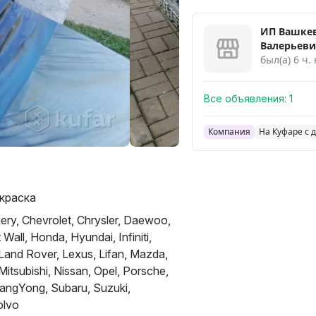
ИП Вашке
Валерьев
был(а) 6 ч.
Все объявления:
1
Компания
На Куфаре с 
краска
ery, Chevrolet, Chrysler, Daewoo,
 Wall, Honda, Hyundai, Infiniti,
 Land Rover, Lexus, Lifan, Mazda,
itsubishi, Nissan, Opel, Porsche,
angYong, Subaru, Suzuki,
olvo