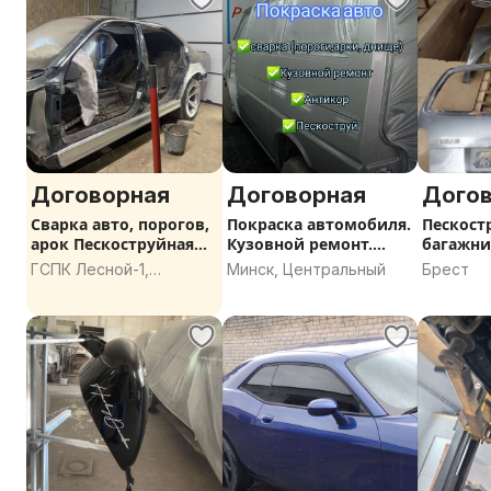
Договорная
Договорная
Дого
Сварка авто, порогов,
Покраска автомобиля.
Пескост
арок Пескоструйная
Кузовной ремонт.
багажни
обработка
Переварка. Стапель
ГСПК Лесной-1,
Минск, Центральный
Брест
Боровлянский
сельсовет, Минский
район, Минская
область