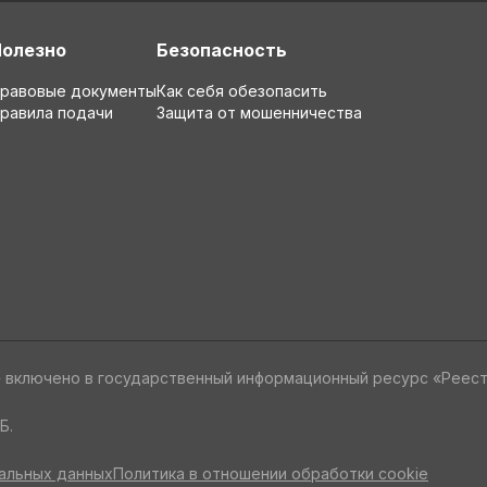
Полезно
Безопасность
равовые документы
Как себя обезопасить
равила подачи
Защита от мошенничества
» включено в государственный информационный ресурс «Реес
Б.
альных данных
Политика в отношении обработки cookie