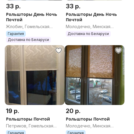
33 р.
33 р.
Рольшторы День Ночь
Рольшторы День Ночь
Почтой
Почтой
Жлобин, Гомельская
Молодечно, Минская
область
область
Гарантия
Доставка по Беларуси
Доставка по Беларуси
19 р.
20 р.
Рольшторы Почтой
Рольшторы Почтой
Петриков, Гомельская
Молодечно, Минская
область
область
Гарантия
Гарантия