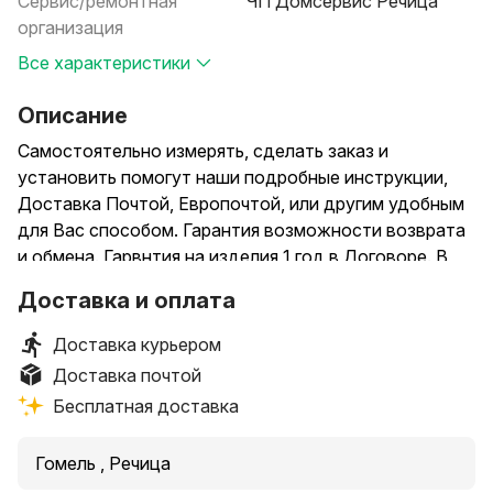
Сервис/ремонтная
ЧП Домсервис Речица
организация
Все характеристики
Описание
Самостоятельно измерять, сделать заказ и
установить помогут наши подробные инструкции,
Доставка Почтой, Европочтой, или другим удобным
для Вас способом. Гарантия возможности возврата
и обмена. Гарвнтия на изделия 1 год в Договоре. В
объявлении приведена для примера минимальная
Доставка и оплата
стоимость изделия шириной 38 см -однотонная
рольштора (БЕЗ СТОИМОСТИ ПЕРЕСЫЛКИ).
Доставка курьером
Большой выбор рисунков, фактур и цветов.
Доставка почтой
Наиболее популярной является их установка на
Бесплатная доставка
каждую створку окна ПВХ, часто в таком случае они
комбинируются с гардинами и легким тюлем.
Гомель , Речица
Классическая установка на проем окна, более