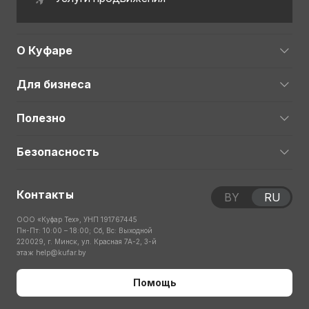
О Куфаре
Для бизнеса
Полезно
Безопасность
Контакты
BY
RU
ООО «Куфар Тех», УНП 191767445
Пн-Пт: 10:00 – 18:00; Сб, Вс: Выходной
220029, г. Минск, ул. Красная 7А-2, 3-й
этаж
help@kufar.by
Помощь