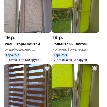
19 р.
19 р.
Рольшторы Почтой
Рольшторы Почтой
Буда-Кошелево,
Рогачев, Гомельская
Гомельская область
область
Гарантия
Гарантия
Доставка по Беларуси
Доставка по Беларуси