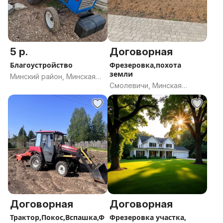
5 р.
Договорная
Благоустройство
Фрезеровка,похота
земли
Минский район, Минская
Смолевичи, Минская
область
область
Договорная
Договорная
Трактор,Покос,Вспашка,Ф
Фрезеровка участка,