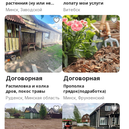
растенния (ну или не
лопату мои услуги
спасу)
Минск, Заводской
Витебск
Договорная
Договорная
Распиловка и колка
Прополка
дров, покос травы
грядок(подработка)
Руденск, Минская область
Минск, Фрунзенский