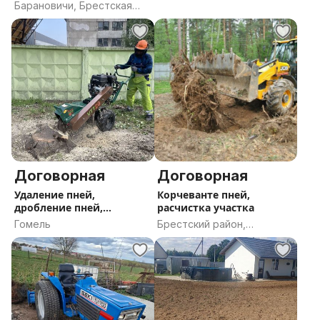
Барановичи, Брестская
область
Договорная
Договорная
Удаление пней,
Корчеванте пней,
дробление пней,
расчистка участка
фрезеровка пней
Гомель
Брестский район,
Брестская область