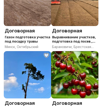
Договорная
Договорная
Газон подготовка участка
Выравнивание участков,
под посадку травы
подготовка под посев.,
Гидропосев
Минск, Октябрьский
Барановичи, Брестская
область
Договорная
Договорная