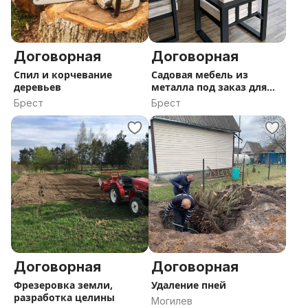
Договорная
Договорная
Спил и корчевание
Садовая мебель из
деревьев
металла под заказ для
дома и дачи
Брест
Брест
Договорная
Договорная
Фрезеровка земли,
Удаление пней
разработка целины
Могилев