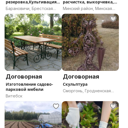
резеровка,Культивация,Р
расчистка, выкорчевка,
асчи
выравнивание,
Барановичи, Брестская
Минский район, Минская
устройство газона
область
область
Договорная
Договорная
Изготовление садово-
Скульптура
парковой мебели
Сморгонь, Гродненская
Витебск
область