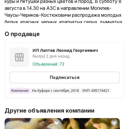
куры и петушки разных цветов и пород. В субботу 8
августа в 14.30 на АЗС в направлении Могилев-
Чаусы-Чериков-Костюковичи распродажа молодых
белых, красных, черных, крапчатых серых ,дымчатых,
чубатых, лохманогих и т.д. кур-несушек
О продавце
высокопродуктивных яйценоских пород ведущих
самых лучших птицефабрик РБ: Легорн, Хайсекс,
Коралл Ник, Декалб, Тетра, Сусекс, Ломан Браун,
ИП Лаптев Леонид Георгиевич
был(а) 2 дня назад
Чешский Доминант от 4,5 мес. до 6 мес., а также
кур-несушек (12 мес.). Вся птица прошла вакцинацию
Объявлений: 73
с суточного возраста по графику вакцинации.
Гарантия качества. Несется каждый день.
Подписаться
Яйценоскость составляет от 320 яиц в год. Цена кур
зависит от возраста и породы. На сообщение не
Компания
На Куфаре с сентября, 2018
УНП: 490174421
отвечаю. Заказ по тел.
Другие объявления компании