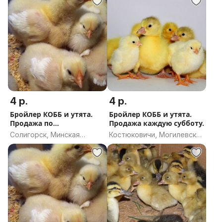
4 р.
4 р.
Бройлер КОББ и утята.
Бройлер КОББ и утята.
Продажа по
Продажа каждую субботу.
воскресеньям.
Солигорск, Минская
Костюковичи, Могилевская
область
область