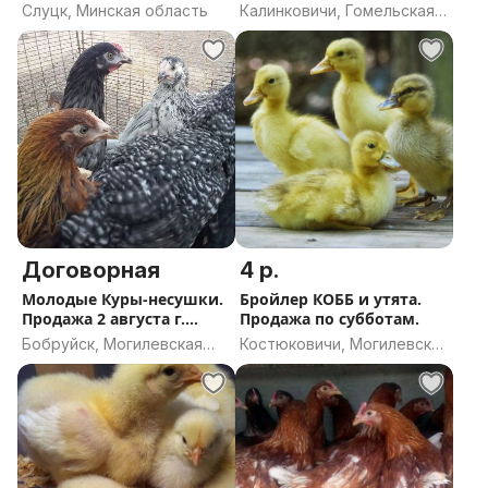
9.08
Слуцк, Минская область
Калинковичи, Гомельская
область
Договорная
4 р.
Молодые Куры-несушки.
Бройлер КОББ и утята.
Продажа 2 августа г.
Продажа по субботам.
Бобруйск.
Бобруйск, Могилевская
Костюковичи, Могилевская
область
область