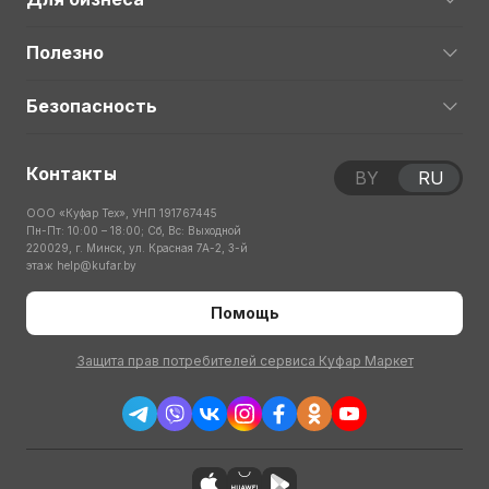
Полезно
Безопасность
Контакты
BY
RU
ООО «Куфар Тех», УНП 191767445
Пн-Пт: 10:00 – 18:00; Сб, Вс: Выходной
220029, г. Минск, ул. Красная 7А-2, 3-й
этаж
help@kufar.by
Помощь
Защита прав потребителей сервиса Куфар Маркет