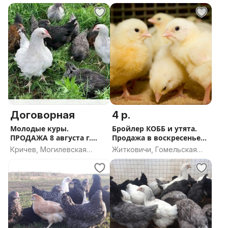
область
Договорная
4 р.
Молодые куры.
Бройлер КОББ и утята.
ПРОДАЖА 8 августа г.
Продажа в воскресенье
Кричев.
2.08.
Кричев, Могилевская
Житковичи, Гомельская
область
область