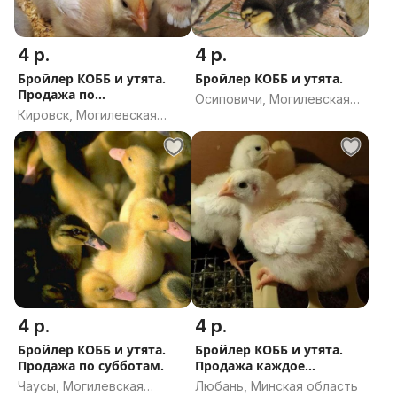
4 р.
4 р.
Бройлер КОББ и утята.
Бройлер КОББ и утята.
Продажа по
Осиповичи, Могилевская
воскресеньям
Кировск, Могилевская
область
область
4 р.
4 р.
Бройлер КОББ и утята.
Бройлер КОББ и утята.
Продажа по субботам.
Продажа каждое
воскресенье.
Чаусы, Могилевская
Любань, Минская область