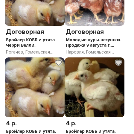
Договорная
Договорная
Бройлер КОББ и утята
Молодые куры-несушки.
Черри Велли.
Продажа 9 августа г.
Наровля
Рогачев, Гомельская
Наровля, Гомельская
область
область
4 р.
4 р.
Бройлер КОББ и утята.
Бройлер КОББ и утята.