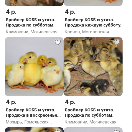
4 р.
4 р.
Бройлер КОББ и утята.
Бройлер КОББ и утята.
Продажа по субботам.
Продажа каждую субботу.
Климовичи, Могилевская
Кричев, Могилевская
область
область
4 р.
4 р.
Бройлер КОББ и утята.
Бройлер КОББ и утята.
Продажа в воскресенье
Продажа по субботам.
9.08.
Мозырь, Гомельская
Климовичи, Могилевская
область
область