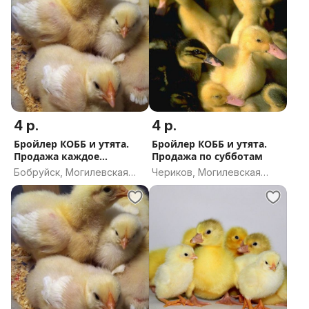
4 р.
4 р.
Бройлер КОББ и утята.
Бройлер КОББ и утята.
Продажа каждое
Продажа по субботам
воскресенье.
Бобруйск, Могилевская
Чериков, Могилевская
область
область