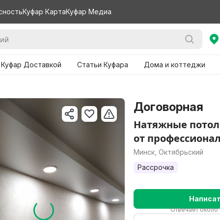
сность
Куфар Карта
Куфар Медиа
 Куфар Доставкой
Статьи Куфара
Дома и коттеджи
Договорная
Натяжные потол
от профессиона
Минск, Октябрьский
Рассрочка
Написа
Отвечает около 