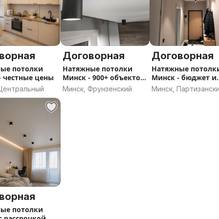
ворная
Договорная
Договорная
ые потолки
Натяжные потолки
Натяжные потолк
- честные цены
Минск - 900+ объектов
Минск - бюджет и
за год
премиум
 Центральный
Минск, Фрунзенский
Минск, Партизанск
ворная
ые потолки
с рассрочкой