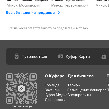
доплат
Минск, Московский
Минск, Первомайский
Минск,
Все объявления продавца
Kufar не несет ответственности за предлагаемый товар.
Путешествия
Куфар Карта
О Куфаре
Для бизнеса
Команда
Тарифы
П
Вакансии
Размещение баннеров
П
Куфар Медиа
Спецпроекты
Для прессы
Наведите камеру