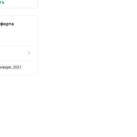
ть
мфорта
января, 2021