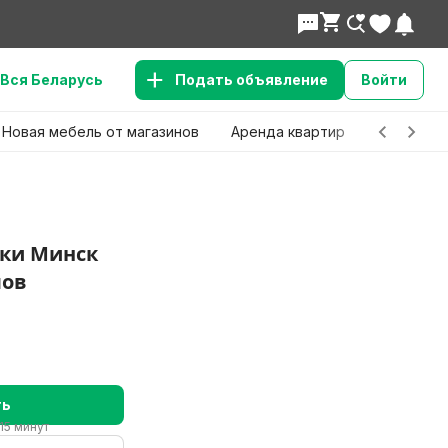
Вся Беларусь
Подать объявление
Войти
Новая мебель от магазинов
Аренда квартир
Детские 
ки Минск
лов
ть
15 минут