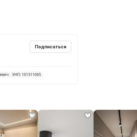
плат)
Подписаться
ьевич
УНП: 101311065