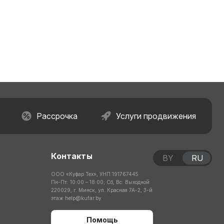
Рассрочка
Услуги продвижения
Контакты
BY
RU
ООО «Куфар Тех», УНП 191767445
Пн-Пт: 10:00 – 18:00; Сб, Вс: Выходной
220029, г. Минск, ул. Красная 7А-2, 3-й
этаж
help@kufar.by
Помощь