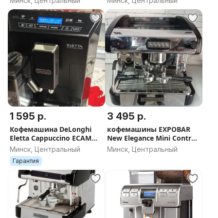
Минск, Центральный
Минск, Центральный
Simonelli, Италия)
1 595 р.
3 495 р.
Кофемашина DeLonghi
кофемашины EXPOBAR
Eletta Cappuccino ECAM
New Elegance Mini Control
44.660.B ИТАЛИЯ
1GR Испания
Минск, Центральный
Минск, Центральный
Гарантия