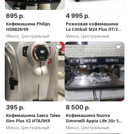
695 р.
4 995 р.
Кофемашина Philips
Рожковая кофемашина
HD8829/09
La Cimbali M24 Plus DT/2
ИТАЛИЯ
Минск, Центральный
Минск, Центральный
395 р.
8 500 р.
Кофемашина Saeco Talea
Кофемашина Nuova
Giro Plus V2 ИТАЛИЯ
Simonelli Appia Life 2Gr S
черная, высокие группы,
Минск, Центральный
Минск, Центральный
экономайзер,