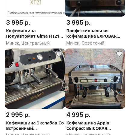
3 995 р.
3 995 р.
Кофемашина
Профессиональная
Полуавтомат Gima HT21
кофемашина EXPOBAR
ИТАЛИЯ Высокая Группа
ELEGANCE 2 GR CONTROL
Минск, Центральный
Минск, Советский
ИСПАНИЯ
2 995 р.
4 995 р.
Кофемашина Экспабар Со
Кофемашина Appia
Встроенный
Compact ВЫСОКАЯ
Кофемолкой.
ГРУППА 2 Gr V (Nuova