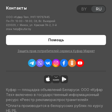
Контакты
BY
RU
ООО «Куфар Тех», УНП 191767445
Пн-Пт: 10:00 – 18:00; Сб, Вс: Выходной
220029, г. Минск, ул. Красная 7А-2, 3-й
этаж
help@kufar.by
Помощь
Защита прав потребителей сервиса Куфар Маркет
Куфар — площадка объявлений Беларуси. ООО «Куфар
Тех» включено в государственный информационный
ресурс «Реестр рекламораспространителей»
*Оплата производится в белорусских рублях по курсу
НБ РБ.