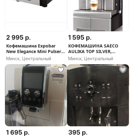
2 995 р.
1 595 р.
Кофемашина Expobar
КОФЕМАШИНА SAECO
New Elegance Mini Pulser 1
AULIKA TOP SILVER,
GR Black ИСПАНИЯ
АВТОМАТИЧЕСКАЯ
Минск, Центральный
Минск, Центральный
1 695 р.
395 р.