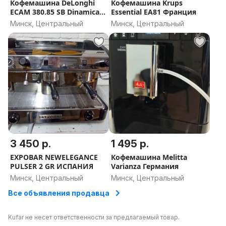
Кофемашина DeLonghi
Кофемашина Krups
ECAM 380.85 SB Dinamica
Essential EA81 Франция
Plus
Минск, Центральный
Минск, Центральный
3 450 р.
1 495 р.
EXPOBAR NEWELEGANCE
Кофемашина Melitta
PULSER 2 GR ИСПАНИЯ
Varianza Германия
Минск, Центральный
Минск, Центральный
Все объявления продавца
Kufar не несет ответственности за предлагаемый товар.