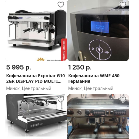
полуавтомат. ИТАЛИЯ
5 995 р.
1 250 р.
Кофемашина Expobar G10
Кофемашина WMF 450
2GR DISPLAY PID MULTI
Германия
BOILER GREY TA (высокая
Минск, Центральный
Минск, Центральный
база)