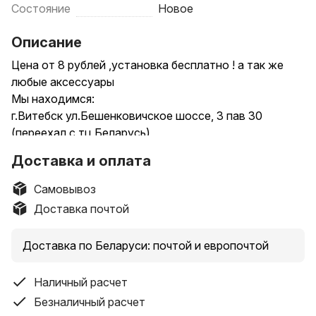
Состояние
Новое
Описание
Цена от 8 рублей ,установка бесплатно ! а так же
любые аксессуары
Мы находимся:
г.Витебск ул.Бешенковичское шоссе, 3 пав 30
(переехал с тц Беларусь)
г.Орша ул народная 1, "оршанский рынок" ,торговая
Доставка и оплата
галерея, место 143
г.Горки ,ул якубовского д28,ТЦ Малая Европа ,пав 32
Самовывоз
ДОСТАВКА по РБ 2-3 дня: почтой и европочтой.
Доставка почтой
**************************
instagram:Privetgsm.by
Доставка по Беларуси: почтой и европочтой
интернет-магазин privetgsm.by
•Звоните или пишите, уточняйте наличие!
Наличный расчет
Стекла есть на все бренды и модели телефонов
,установка бесплатно!
Безналичный расчет