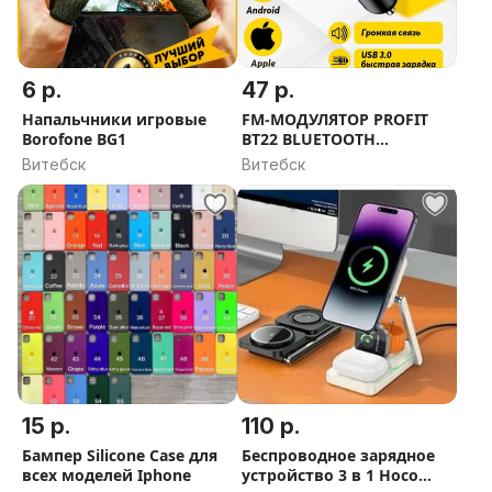
6 р.
47 р.
Напальчники игровые
FM-МОДУЛЯТОР PROFIT
Borofone BG1
BT22 BLUETOOTH
5.0+зарядка
Витебск
Витебск
15 р.
110 р.
Бампер Silicone Case для
Беспроводное зарядное
всех моделей Iphone
устройство 3 в 1 Hoco