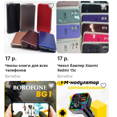
17 р.
17 р.
Чехлы-книги для всех
Чехол бампер Xiaomi
телефонов
Redmi 15c
Витебск
Витебск