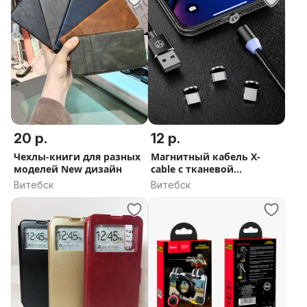
20 р.
12 р.
Чехлы-книги для разных
Магнитный кабель X-
моделей New дизайн
cable с тканевой
оплеткой
Витебск
Витебск