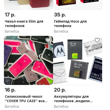
17 р.
35 р.
Чехол-книга Slim для
Геймпад Hoco для
телефонов
телефона
Витебск
Витебск
16 р.
20 р.
Силиконовый чехол
Аккумуляторы для
''COVER TPU CASE'' все
телефонов ,модели
модели
разные
Витебск
Витебск