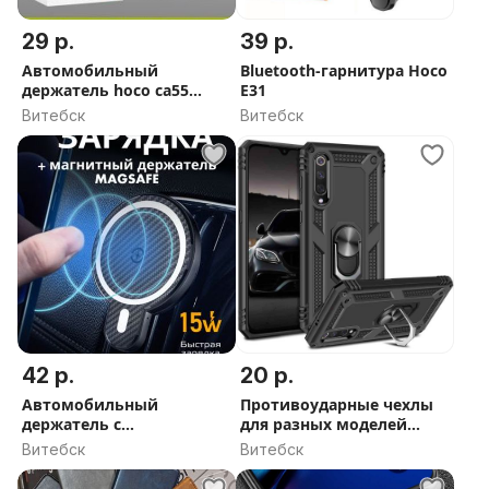
29 р.
39 р.
Автомобильный
Bluetooth-гарнитура Hoco
держатель hoco ca55
E31
магнитный черный
Витебск
Витебск
42 р.
20 р.
Автомобильный
Противоударные чехлы
держатель с
для разных моделей
беспроводной зарядкой
телефонов
Витебск
Витебск
Profit MagSafe MA20