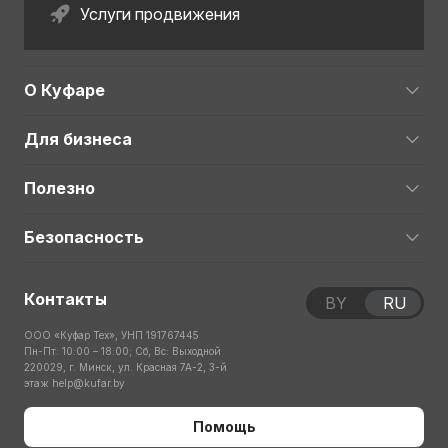
Услуги продвижения
О Куфаре
Для бизнеса
Полезно
Безопасность
Контакты
BY
RU
ООО «Куфар Тех», УНП 191767445
Пн-Пт: 10:00 – 18:00; Сб, Вс: Выходной
220029, г. Минск, ул. Красная 7А-2, 3-й
этаж
help@kufar.by
Помощь