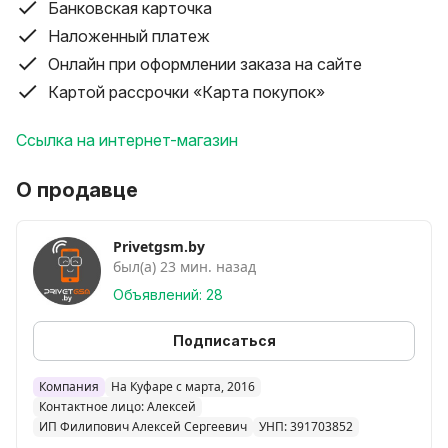
************************************************
Банковская карточка
Так же можем отправить почтой в любую точку рб
Наложенный платеж
А так же : Чехлы книжки , Бампера на все марки и
Онлайн при оформлении заказа на сайте
модели , колонки , зарядки , флешки , штативы ,
Картой рассрочки «Карта покупок»
наушники , мышки , uzb-кабеля и другое
Ссылка на интернет-магазин
О продавце
Privetgsm.by
был(а) 23 мин. назад
Объявлений: 28
Подписаться
Компания
На Куфаре с марта, 2016
Контактное лицо: Алексей
ИП Филипович Алексей Сергеевич
УНП: 391703852